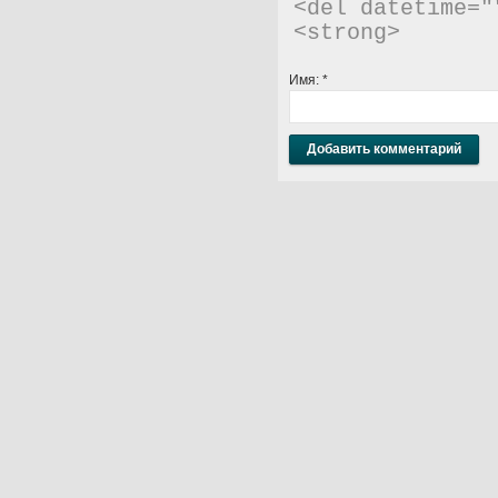
<del datetime="
<strong> 
Имя:
*