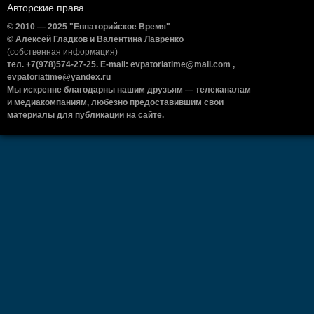
Авторские права
© 2010 — 2025 "Евпаторийское Время"
© Алексей Гладков и Валентина Лавренко
(собственная информация)
тел. +7(978)574-27-25. E-mail: evpatoriatime@mail.com ,
evpatoriatime@yandex.ru
Мы искренне благодарны нашим друзьям — телеканалам
и медиакомпаниям, любезно предоставившим свои
материалы для публикации на сайте.