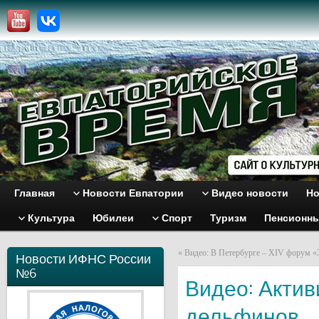
Главная
Новости Евпатории
Видео новости
Но
Культура
Юбилеи
Спорт
Туризм
Пенсионн
«
Видео: В Петербурге – XIV форум «
Новости ИФНС России
№6
Видео: Актив
дельфинов