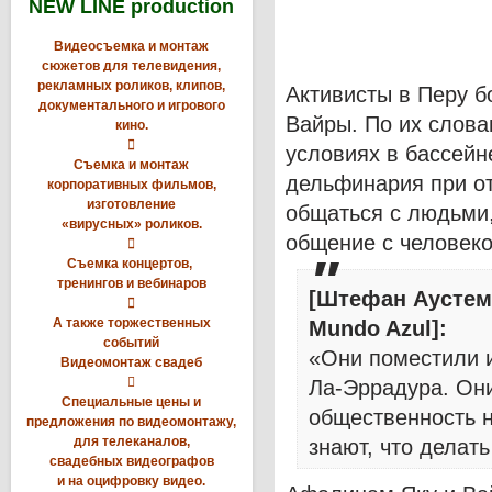
NEW LINE production
Видеосъемка и монтаж
сюжетов для телевидения,
рекламных роликов, клипов,
Активисты в Перу б
документального и игрового
Вайры. По их слов
кино.

условиях в бассейн
Съемка и монтаж
дельфинария при от
корпоративных фильмов,
изготовление
общаться с людьми,
«вирусных» роликов.
общение с человек

Съемка концертов,
тренингов и вебинаров
[Штефан Аустем

А также торжественных
Mundo Azul]:
событий
«Они поместили и
Видеомонтаж свадеб

Ла-Эррадура. Они
Специальные цены и
общественность н
предложения по видеомонтажу,
для телеканалов,
знают, что делат
свадебных видеографов
и на оцифровку видео.