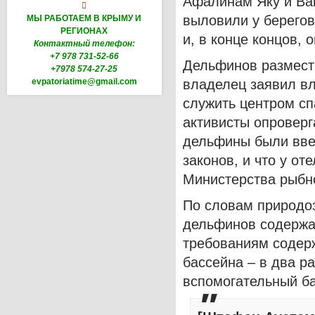
Афалинам Яку и Вай

выловили у берегов
МЫ РАБОТАЕМ В КРЫМУ И
РЕГИОНАХ
и, в конце концов, 
Контактный телефон:
+7 978 731-52-66
Дельфинов разместил
+7978 574-27-25
evpatoriatime@gmail.com
владелец заявил вл
служить центром сп
активисты опроверг
дельфины были вве
законов, и что у о
Министерства рыбно
По словам природоз
дельфинов содержа
требованиям содерж
бассейна – в два р
вспомогательный бас