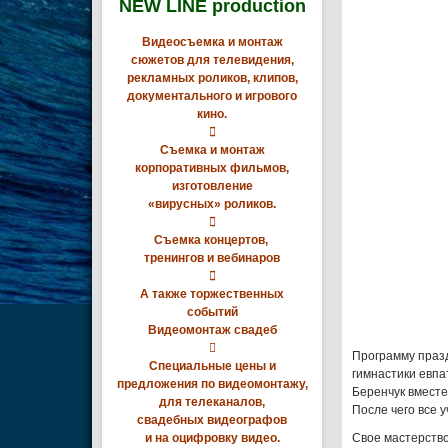
NEW LINE production
Видеосъемка и монтаж
сюжетов для телевидения,
рекламных роликов, клипов,
документального и игрового
кино.

Съемка и монтаж
корпоративных фильмов,
изготовление
«вирусных» роликов.

Съемка концертов,
тренингов и вебинаров

А также торжественных
событий
Видеомонтаж свадеб

Программу праз
Специальные цены и
гимнастики евпа
предложения по видеомонтажу,
Беренчук вместе
для телеканалов,
После чего все 
свадебных видеографов
и на оцифровку видео.
Свое мастерств