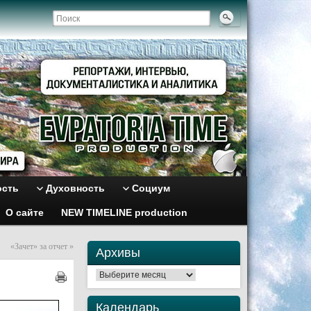
ость
Духовность
Социум
О сайте
NEW TIMELINE production
«Зачет» за отчет
»
Архивы
Архивы
Календарь