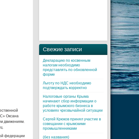
Свежие записи
Декларацию по косвенным
налогам необходимо
представлять по обновленной
форме
Льготу по НДС необходимо
подтверждать корректно
Налоговые органы Крыма
начинают сбор информации о
работе крымского бизнеса в
ественной
условиях чрезвычайной ситуации
СС» Оксана
Cергей Крюков принял участие в
ым движениям.
совещании с крымскими
ц.
промышленниками
кой федерации
(без названия)