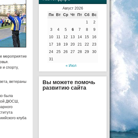
Август 2026
Пн
Вт
Ср
Чт
Пт
Сб
Вс
1
2
3
4
5
6
7
8
9
10
11
12
13
14
15
16
17
18
19
20
21
22
23
24
25
26
27
28
29
30
ое мероприятие
31
овья.
« Июл
 и спорту,
Вы можете помочь
вета, ветераны
развитию сайта
ко была
ской ДЮСШ,
нарного
ститута
иийского клуба