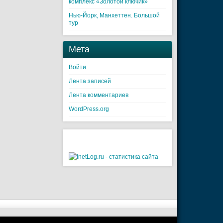
комплекс «Золотой ключик»
Нью-Йорк, Манхеттен. Большой
тур
Мета
Войти
Лента записей
Лента комментариев
WordPress.org