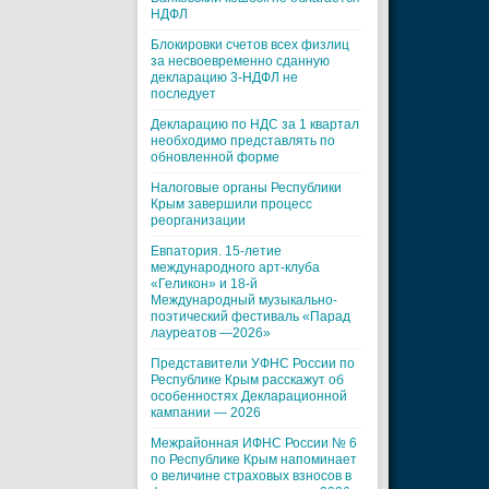
НДФЛ
Блокировки счетов всех физлиц
за несвоевременно сданную
декларацию 3-НДФЛ не
последует
Декларацию по НДС за 1 квартал
необходимо представлять по
обновленной форме
Налоговые органы Республики
Крым завершили процесс
реорганизации
Евпатория. 15-летие
международного арт-клуба
«Геликон» и 18-й
Международный музыкально-
поэтический фестиваль «Парад
лауреатов —2026»
Представители УФНС России по
Республике Крым расскажут об
особенностях Декларационной
кампании — 2026
Межрайонная ИФНС России № 6
по Республике Крым напоминает
о величине страховых взносов в