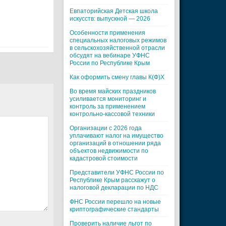
Евпаторийская Детская школа
искусств: выпускной — 2026
Особенности применения
специальных налоговых режимов
в сельскохозяйственной отрасли
обсудят на вебинаре УФНС
России по Республике Крым
Как оформить смену главы К(Ф)Х
Во время майских праздников
усиливается мониторинг и
контроль за применением
контрольно-кассовой техники
Организации с 2026 года
уплачивают налог на имущество
организаций в отношении ряда
объектов недвижимости по
кадастровой стоимости
Представители УФНС России по
Республике Крым расскажут о
налоговой декларации по НДС
ФНС России перешло на новые
криптографические стандарты
Проверить наличие льгот по