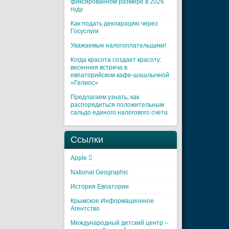
фиксированном размере в 2026
году
Как подать декларацию через
Госуслуги
Уважаемые налогоплательщики!
Когда красота создает красоту:
весенняя встреча в
евпаторийском кафе-шашлычной
«Гелиос»
Предлагаем узнать, как
распорядиться положительным
сальдо единого налогового счета
Ссылки
Apple 
National Geographic
История Евпатории
Крымское Информационное
Агентство
Международный детский центр –