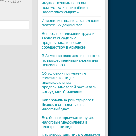
"> <cite> 
имущественным налогам
поможет «Личный кабинет
налогоплательщика»
Изменились правила заполнения
платежных документов
Вопросы легализации труда и
зарплат обсудили с
предпринимательским
сообществом в Армянске
В Армянске рассказали о льготах
по имущественным налогам для
пенсионеров
Об условиях применения
самозанятости для
индивидуальных
предпринимателей рассказали
сотрудники Управления
Как правильно регистрировать
бизнес и становиться на
налоговый учет
Все больше крымчан получают
налоговые уведомления в
электронном виде
Банковский кешбэк не облагается