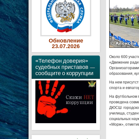
Обновление
23
.07
.2026
Около 600 учас
«Телефон доверия»
«Движение ради 
судебных приставов —
Организаторами 
сообщите о коррупции
образования, ку
На нем присутст
спорта и евпато
На футбольном 
проведена совм
ДЮСШ городског
училища, студен
социальных наук
«Морж», отметив