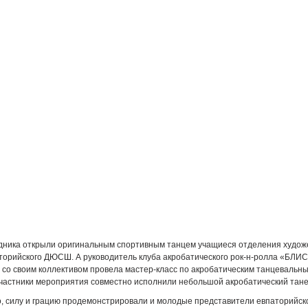
дника открыли оригинальным спортивным танцем учащиеся отделения худож
торийского ДЮСШ. А руководитель клуба акробатического рок-н-ролла «БЛИ
 со своим коллективом провела мастер-класс по акробатическим танцевальн
участники мероприятия совместно исполнили небольшой акробатический тане
о, силу и грацию продемонстрировали и молодые представители евпаторийс