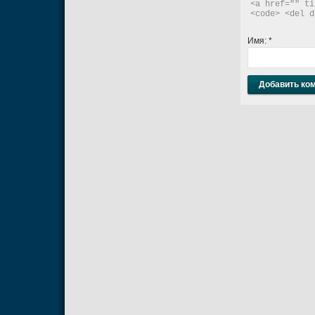
<a href="" ti
<code> <del d
Имя:
*