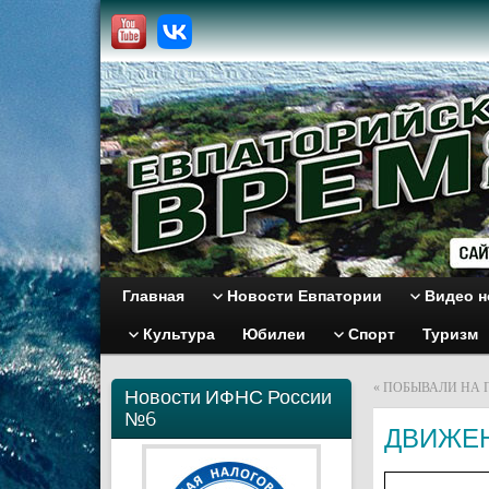
Главная
Новости Евпатории
Видео н
Культура
Юбилеи
Спорт
Туризм
«
ПОБЫВАЛИ НА 
Новости ИФНС России
№6
ДВИЖЕН