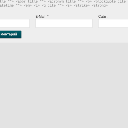
tle=""> <abbr title=""> <acronym title=""> <b> <blockquote cite="
atetime=""> <em> <i> <q cite=""> <s> <strike> <strong> 
E-Mail:
*
Сайт: