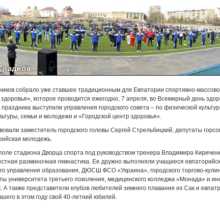
тников собрало уже ставшее традиционным для Евпатории спортивно-массов
здоровья», которое проводится ежегодно, 7 апреля, во Всемирный день здор
праздника выступили управления городского совета – по физической культуре
льтуры, семьи и молодежи и «Городской центр здоровья».
вовали заместитель городского головы Сергей Стрельбицкий, депутаты горсо
рийская молодежь.
поле стадиона Дворца спорта под руководством тренера Владимира Киричен
естная разминочная гимнастика. Ее дружно выполняли учащиеся евпаторий
о управления образования, ДЮСШ ФСО «Украина», городского торгово-кули
ты университета третьего поколения, медицинского колледжа «Монада» и ин
. А также представители клубов любителей зимнего плавания из Сак и евпатр
шего в этом году свой 40-летний юбилей.