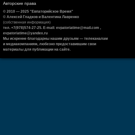
Авторские права
© 2010 — 2025 "Евпаторийское Время"
© Алексей Гладков и Валентина Лавренко
(собственная информация)
тел. +7(978)574-27-25. E-mail: evpatoriatime@mail.com ,
evpatoriatime@yandex.ru
Мы искренне благодарны нашим друзьям — телеканалам
и медиакомпаниям, любезно предоставившим свои
материалы для публикации на сайте.