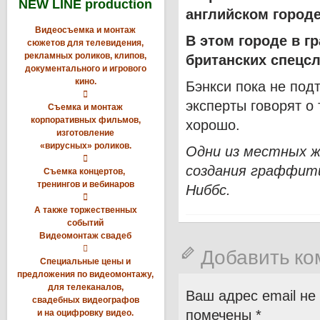
NEW LINE production
английском город
Видеосъемка и монтаж
В этом городе в г
сюжетов для телевидения,
рекламных роликов, клипов,
британских спецс
документального и игрового
кино.
Бэнкси пока не под

эксперты говорят о 
Съемка и монтаж
корпоративных фильмов,
хорошо.
изготовление
«вирусных» роликов.
Одни из местных 

создания граффити
Съемка концертов,
тренингов и вебинаров
Ниббс.

А также торжественных
событий
Видеомонтаж свадеб

Добавить к
Специальные цены и
предложения по видеомонтажу,
для телеканалов,
Ваш адрес email не
свадебных видеографов
помечены
*
и на оцифровку видео.