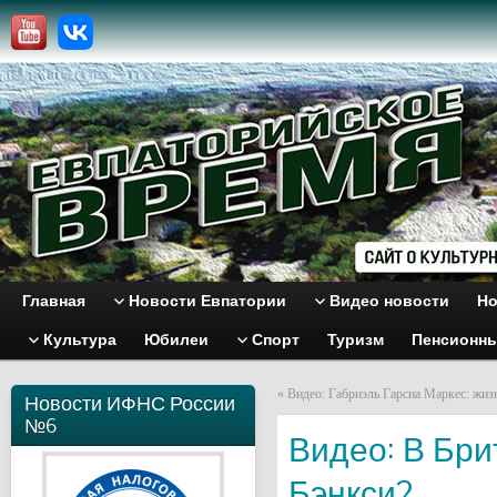
Главная
Новости Евпатории
Видео новости
Но
Культура
Юбилеи
Спорт
Туризм
Пенсионн
«
Видео: Габриэль Гарсиа Маркес: жиз
Новости ИФНС России
№6
Видео: В Бри
Бэнкси?