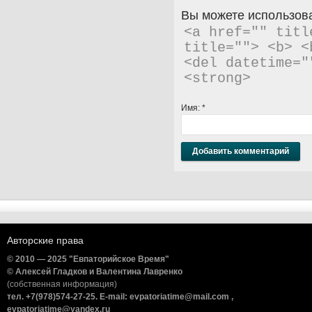
Вы можете использова
<a href="" titl
title=""> <b> <
<del datetime="
<strong> 
Имя:
*
Авторские права
© 2010 — 2025 "Евпаторийское Время"
© Алексей Гладков и Валентина Лавренко
(собственная информация)
тел. +7(978)574-27-25. E-mail: evpatoriatime@mail.com ,
evpatoriatime@yandex.ru