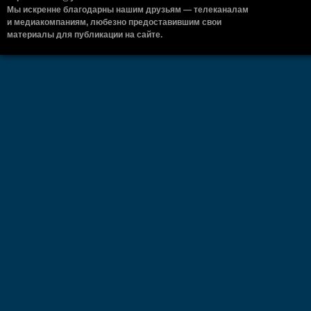
Мы искренне благодарны нашим друзьям — телеканалам
и медиакомпаниям, любезно предоставившим свои
материалы для публикации на сайте.