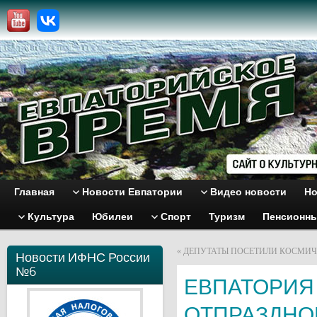
Главная
Новости Евпатории
Видео новости
Но
Культура
Юбилеи
Спорт
Туризм
Пенсионн
«
ДЕПУТАТЫ ПОСЕТИЛИ КОСМИЧ
Новости ИФНС России
№6
ЕВПАТОРИЯ
ОТПРАЗДНО