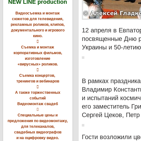
NEW LINE production
Видеосъемка и монтаж
сюжетов для телевидения,
рекламных роликов, клипов,
12 апреля в Евпато
документального и игрового
кино.
посвященные Дню р

Украины и 50-летию
Съемка и монтаж
корпоративных фильмов,
изготовление
«вирусных» роликов.

Съемка концертов,
В рамках праздник
тренингов и вебинаров

Владимир Констант
А также торжественных
и испытаний космич
событий
Видеомонтаж свадеб
его заместитель Г

Сергей Цеков, Петр
Специальные цены и
предложения по видеомонтажу,
для телеканалов,
свадебных видеографов
Гости возложили цв
и на оцифровку видео.