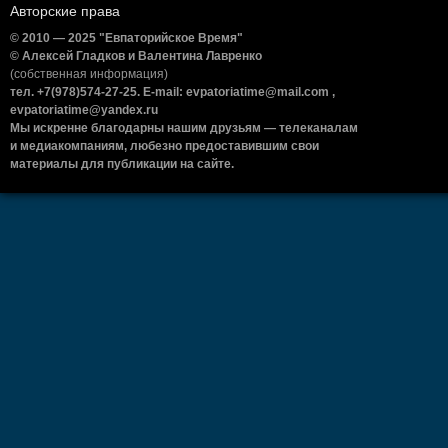
Авторские права
© 2010 — 2025 "Евпаторийское Время"
© Алексей Гладков и Валентина Лавренко
(собственная информация)
тел. +7(978)574-27-25. E-mail: evpatoriatime@mail.com ,
evpatoriatime@yandex.ru
Мы искренне благодарны нашим друзьям — телеканалам
и медиакомпаниям, любезно предоставившим свои
материалы для публикации на сайте.