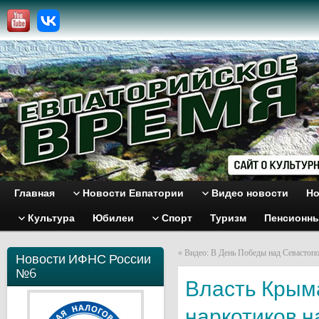
Главная
Новости Евпатории
Видео новости
Но
Культура
Юбилеи
Спорт
Туризм
Пенсионн
«
Видео: В День Победы над Севастоп
Новости ИФНС России
№6
Власть Крым
наркотиков н