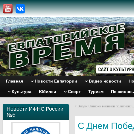
Главная
Новости Евпатории
Видео новости
Но
Культура
Юбилеи
Спорт
Туризм
Пенсионн
«
Видео: Ошибки внешней политики: 
Новости ИФНС России
№6
С Днем Побе