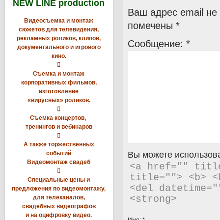
NEW LINE production
Ваш адрес email не
Видеосъемка и монтаж
помечены
*
сюжетов для телевидения,
рекламных роликов, клипов,
Сообщение:
*
документального и игрового
кино.

Съемка и монтаж
корпоративных фильмов,
изготовление
«вирусных» роликов.

Съемка концертов,
тренингов и вебинаров

А также торжественных
событий
Вы можете использова
Видеомонтаж свадеб
<a href="" titl

title=""> <b> <
Специальные цены и
<del datetime="
предложения по видеомонтажу,
для телеканалов,
<strong> 
свадебных видеографов
и на оцифровку видео.
Имя:
*