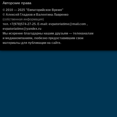
Авторские права
© 2010 — 2025 "Евпаторийское Время"
© Алексей Гладков и Валентина Лавренко
(собственная информация)
тел. +7(978)574-27-25. E-mail: evpatoriatime@mail.com ,
evpatoriatime@yandex.ru
Мы искренне благодарны нашим друзьям — телеканалам
и медиакомпаниям, любезно предоставившим свои
материалы для публикации на сайте.