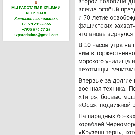
второй половине дн

МЫ РАБОТАЕМ В КРЫМУ И
всегда особый праз
РЕГИОНАХ
и 70-летие освобож
Контактный телефон:
+7 978 731-52-66
фашистских захватчи
+7978 574-27-25
что вновь вернулся 
evpatoriatime@gmail.com
В 10 часов утра н
ним в торжественн
морского училища 
пехотинцы, зенитчи
Впервые за долгие 
военная техника. 
«Тигр», боевые маш
«Оса», подвижной р
На парадных бочках
кораблей Черномор
«Крузенштерн», кот