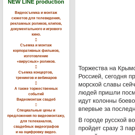
NEW LINE production
Видеосъемка и монтаж
сюжетов для телевидения,
рекламных роликов, клипов,
документального и игрового
кино.

Съемка и монтаж
корпоративных фильмов,
изготовление
«вирусных» роликов.

Торжества на Крым
Съемка концертов,
Россией, сегодня п
тренингов и вебинаров

морской славы сейч
А также торжественных
людей пришли посмо
событий
Видеомонтаж свадеб
идут колонны боево

впервые за последн
Специальные цены и
предложения по видеомонтажу,
В городе русской в
для телеканалов,
свадебных видеографов
пройдет сразу 3 па
и на оцифровку видео.