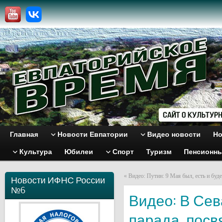
Главная
Новости Евпатории
Видео новости
Но
Культура
Юбилеи
Спорт
Туризм
Пенсионн
«
Видео: Путин: 9 Мая был, есть и бу
Новости ИФНС России
№6
Видео: В Сев
парада, пос