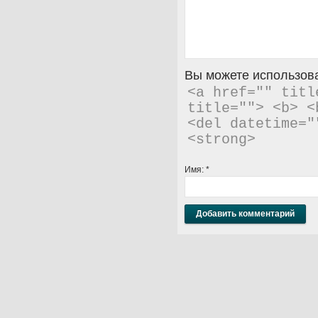
Вы можете использова
<a href="" titl
title=""> <b> <
<del datetime="
<strong> 
Имя:
*