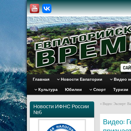
Главная
Новости Евпатории
Видео н
Культура
Юбилеи
Спорт
Туризм
«
Видео: Эксперт: В
Новости ИФНС России
№6
Видео: Г
признае