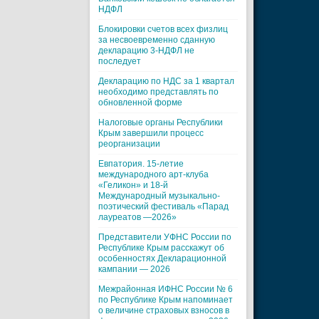
НДФЛ
Блокировки счетов всех физлиц
за несвоевременно сданную
декларацию 3-НДФЛ не
последует
Декларацию по НДС за 1 квартал
необходимо представлять по
обновленной форме
Налоговые органы Республики
Крым завершили процесс
реорганизации
Евпатория. 15-летие
международного арт-клуба
«Геликон» и 18-й
Международный музыкально-
поэтический фестиваль «Парад
лауреатов —2026»
Представители УФНС России по
Республике Крым расскажут об
особенностях Декларационной
кампании — 2026
Межрайонная ИФНС России № 6
по Республике Крым напоминает
о величине страховых взносов в