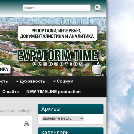
ость
Духовность
Социум
О сайте
NEW TIMELINE production
Архивы
жа стрелял снайпер
»
Архивы
е
Календарь