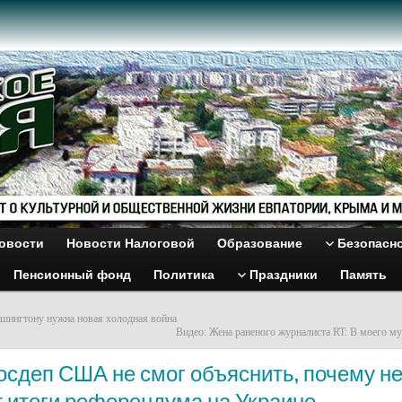
овости
Новости Налоговой
Образование
Безопасн
Пенсионный фонд
Политика
Праздники
Память
ашингтону нужна новая холодная война
Видео: Жена раненого журналиста RT: В моего му
осдеп США не смог объяснить, почему н
т итоги референдума на Украине