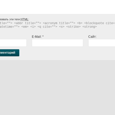
зовать эти теги
HTML
:
tle=""> <abbr title=""> <acronym title=""> <b> <blockquote cite="
atetime=""> <em> <i> <q cite=""> <s> <strike> <strong> 
E-Mail:
*
Сайт: