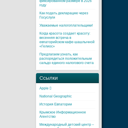
фиксированном размере в 2026
году
Как подать декларацию через
Госуслуги
Уважаемые налогоплательщики!
Когда красота создает красоту:
весенняя встреча в
евпаторийском кафе-шашлычной
«Гелиос»
Предлагаем узнать, как
распорядиться положительным
сальдо единого налогового счета
Ссылки
Apple 
National Geographic
История Евпатории
Крымское Информационное
Агентство
Международный детский центр –