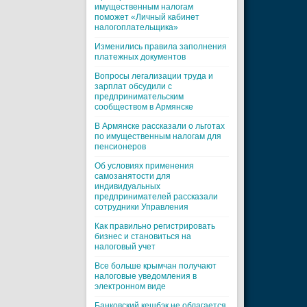
имущественным налогам
поможет «Личный кабинет
налогоплательщика»
Изменились правила заполнения
платежных документов
Вопросы легализации труда и
зарплат обсудили с
предпринимательским
сообществом в Армянске
В Армянске рассказали о льготах
по имущественным налогам для
пенсионеров
Об условиях применения
самозанятости для
индивидуальных
предпринимателей рассказали
сотрудники Управления
Как правильно регистрировать
бизнес и становиться на
налоговый учет
Все больше крымчан получают
налоговые уведомления в
электронном виде
Банковский кешбэк не облагается