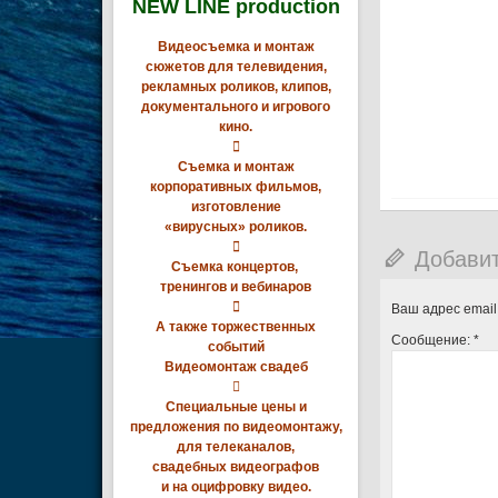
NEW LINE production
Видеосъемка и монтаж
сюжетов для телевидения,
рекламных роликов, клипов,
документального и игрового
кино.

Съемка и монтаж
корпоративных фильмов,
изготовление
«вирусных» роликов.

Добави
Съемка концертов,
тренингов и вебинаров

Ваш адрес email
А также торжественных
Сообщение:
*
событий
Видеомонтаж свадеб

Специальные цены и
предложения по видеомонтажу,
для телеканалов,
свадебных видеографов
и на оцифровку видео.