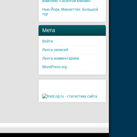
комплекс «Золотой ключик»
Нью-Йорк, Манхеттен. Большой
тур
Мета
Войти
Лента записей
Лента комментариев
WordPress.org