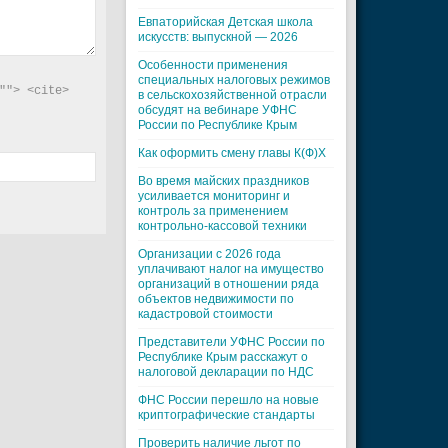
Евпаторийская Детская школа
искусств: выпускной — 2026
Особенности применения
специальных налоговых режимов
"> <cite> 
в сельскохозяйственной отрасли
обсудят на вебинаре УФНС
России по Республике Крым
Как оформить смену главы К(Ф)Х
Во время майских праздников
усиливается мониторинг и
контроль за применением
контрольно-кассовой техники
Организации с 2026 года
уплачивают налог на имущество
организаций в отношении ряда
объектов недвижимости по
кадастровой стоимости
Представители УФНС России по
Республике Крым расскажут о
налоговой декларации по НДС
ФНС России перешло на новые
криптографические стандарты
Проверить наличие льгот по