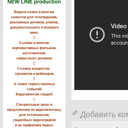
NEW LINE production
Видеосъемка и монтаж
сюжетов для телевидения,
рекламных роликов, клипов,
документального и игрового
кино.

Съемка и монтаж
корпоративных фильмов,
изготовление
«вирусных» роликов.

Съемка концертов,
тренингов и вебинаров

А также торжественных
событий
Видеомонтаж свадеб

Специальные цены и
предложения по видеомонтажу,
Добавить к
для телеканалов,
свадебных видеографов
и на оцифровку видео.