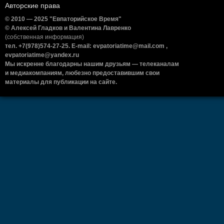
Авторские права
© 2010 — 2025 "Евпаторийское Время"
© Алексей Гладков и Валентина Лавренко
(собственная информация)
тел. +7(978)574-27-25. E-mail: evpatoriatime@mail.com ,
evpatoriatime@yandex.ru
Мы искренне благодарны нашим друзьям — телеканалам
и медиакомпаниям, любезно предоставившим свои
материалы для публикации на сайте.