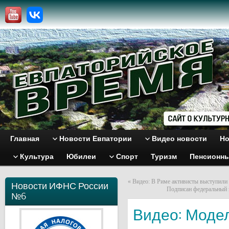
Главная
Новости Евпатории
Видео новости
Но
Культура
Юбилеи
Спорт
Туризм
Пенсионн
«
Видео: В Риме активисты выступил
Новости ИФНС России
Подписан федеральный 
№6
Видео: Моде