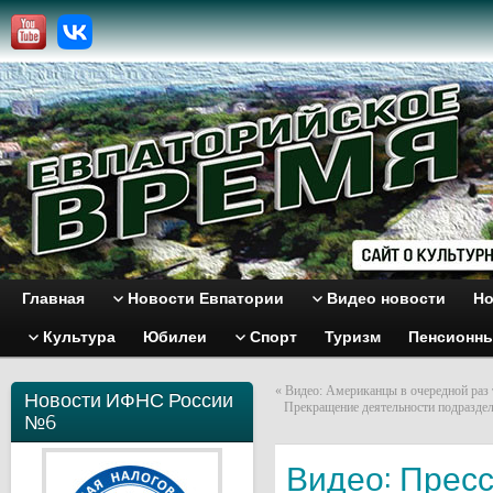
Главная
Новости Евпатории
Видео новости
Но
Культура
Юбилеи
Спорт
Туризм
Пенсионн
«
Видео: Американцы в очередной раз
Новости ИФНС России
Прекращение деятельности подраздел
№6
Видео: Прес