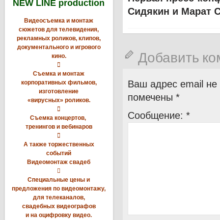
NEW LINE production
Сидякин и Марат 
Видеосъемка и монтаж
сюжетов для телевидения,
рекламных роликов, клипов,
документального и игрового
Добавить к
кино.

Съемка и монтаж
Ваш адрес email не
корпоративных фильмов,
изготовление
помечены
*
«вирусных» роликов.

Сообщение:
*
Съемка концертов,
тренингов и вебинаров

А также торжественных
событий
Видеомонтаж свадеб

Специальные цены и
предложения по видеомонтажу,
для телеканалов,
свадебных видеографов
и на оцифровку видео.