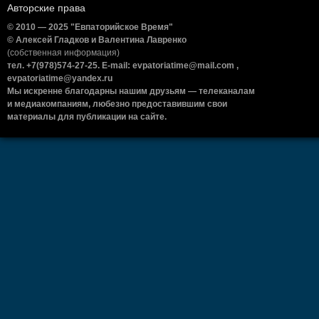
Авторские права
© 2010 — 2025 "Евпаторийское Время"
© Алексей Гладков и Валентина Лавренко
(собственная информация)
тел. +7(978)574-27-25. E-mail: evpatoriatime@mail.com ,
evpatoriatime@yandex.ru
Мы искренне благодарны нашим друзьям — телеканалам
и медиакомпаниям, любезно предоставившим свои
материалы для публикации на сайте.