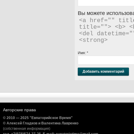
Вы можете использова
<a href="" titl
title=""> <b> <
<del datetime="
<strong> 
Имя:
*
Авторские права
© 2010 — 2025 "Евпаторийское Время"
© Алексей Гладков и Валентина Лавренко
(собственная информация)