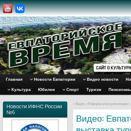
Главная
Новости Евпатории
Видео новости
Но
Культура
Юбилеи
Спорт
Туризм
Пенсионн
«
Видео: «Реформа и/или революция»:
Новости ИФНС России
№6
Видео: Евпат
выставка тур