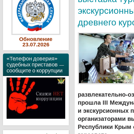
экскурсионн
древнего кур
Обновление
23
.07
.2026
«Телефон доверия»
судебных приставов —
сообщите о коррупции
развлекательно-о
прошла III Между
и экскурсионных п
организаторами в
Республики Крым 