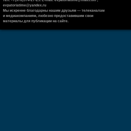
тел. +7(978)574-27-25. E-mail: evpatoriatime@mail.com ,
evpatoriatime@yandex.ru
Мы искренне благодарны нашим друзьям — телеканалам
и медиакомпаниям, любезно предоставившим свои
материалы для публикации на сайте.