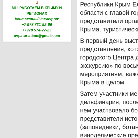

Республики Крым Е
МЫ РАБОТАЕМ В КРЫМУ И
области с главой г
РЕГИОНАХ
Контактный телефон:
представители орга
+7 978 731-52-66
Крыма, туристическ
+7978 574-27-25
evpatoriatime@gmail.com
В первый день выст
представления, кот
городского Центра 
экскурсию» по вос
мероприятиям, важн
Крыма в целом.
Затем участники м
дельфинария, после
нем участвовало бо
представители исто
(заповедники, ботан
винодельческие пре