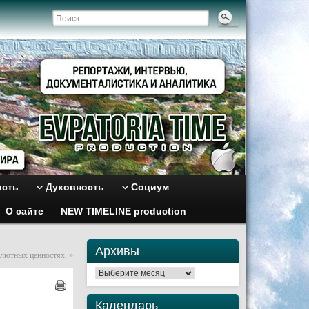
ость
Духовность
Социум
О сайте
NEW TIMELINE production
Архивы
алютных ценностях.
»
Архивы
Календарь