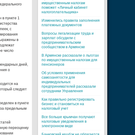
имущественным налогам
Федерального
поможет «Личный кабинет
налогоплательщика»
 в пункте 1
Изменились правила заполнения
истерства
платежных документов
пеек, с
Вопросы легализации труда и
рмирования
зарплат обсудили с
выражены в
предпринимательским
подлежат
сообществом в Армянске
ее число
В Армянске рассказали о льготах
по имущественным налогам для
алендарных дней,
пенсионеров
ения о
Об условиях применения
самозанятости для
индивидуальных
ходится на
предпринимателей рассказали
который следует
сотрудники Управления
Как правильно регистрировать
ределен в пункте
бизнес и становиться на
 за предельным
налоговый учет
Все больше крымчан получают
налоговые уведомления в
статей
электронном виде
анную переоценку
сновании
Банковский кешбэк не облагается