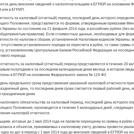
яется день внесения сведений о налогоплательщике в ЕГРЮЛ на основании 
 или в ЕГРИП.
четность за налоговый (отчетный) период, последний день которого определен
оящего Положения, представляется по формам, утвержденным приказами Мин
 Украины по состоянию на 21 февраля 2014 года, в российских рублях (без ко
 общепринятым правилам). Если стоимостные данные, необходимые для фо
етности по налогам и сборам, установленной Налоговым кодексом Украины, 
 с отсутствием установленного порядка их пересчета в рубли, то такие суммы 
рсу, установленному Центральным банком Российской Федерации на последн
гового периода.
 отчетность за налоговый (отчетный) период представляется в течение 20 к
рвым полугодием и за последним календарным днем месяца, в котором свед
есены в ЕГРЮЛ на основании Федерального закона № 124-ФЗ.
день предельного срока представления указанной налоговой отчетности при
аздничный день, то последним днем срока считается первый рабочий день, 
и праздничным днем.
 налогового обязательства за налоговый период, последний день которого оп
тоящего Положения, производится в течение 5 календарных дней, следующих
ления налоговой отчетности.
ьщики, которые до 1 мая 2014 года не провели переоценку из гривны в рубли 
баланса и объектов, принимаемых к налоговому учету, должны провести указ
 одну из дат в период с 1 мая 2014 года до внесения сведений в ЕГРЮЛ на о