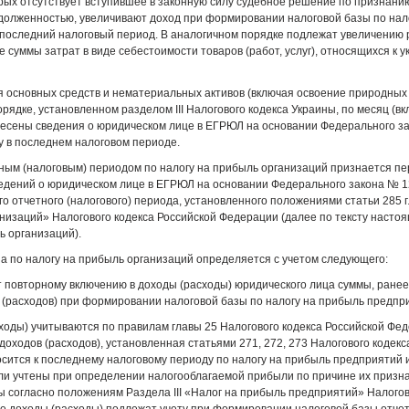
ых отсутствует вступившее в законную силу судебное решение по признани
долженностью, увеличивают доход при формировании налоговой базы по нал
последний налоговый период. В аналогичном порядке подлежат увеличению 
 суммы затрат в виде себестоимости товаров (работ, услуг), относящихся к 
я основных средств и нематериальных активов (включая освоение природных
орядке, установленном разделом III Налогового кодекса Украины, по месяц (вк
несены сведения о юридическом лице в ЕГРЮЛ на основании Федерального з
у в последнем налоговом периоде.
ным (налоговым) периодом по налогу на прибыль организаций признается пе
едений о юридическом лице в ЕГРЮЛ на основании Федерального закона № 1
о отчетного (налогового) периода, установленного положениями статьи 285 
низаций» Налогового кодекса Российской Федерации (далее по тексту насто
ь организаций).
за по налогу на прибыль организаций определяется с учетом следующего:
т повторному включению в доходы (расходы) юридического лица суммы, ране
 (расходов) при формировании налоговой базы по налогу на прибыль предпр
сходы) учитываются по правилам главы 25 Налогового кодекса Российской Фед
доходов (расходов), установленная статьями 271, 272, 273 Налогового кодекс
сится к последнему налоговому периоду по налогу на прибыль предприятий
ли учтены при определении налогооблагаемой прибыли по причине их призн
 согласно положениям Раздела III «Налог на прибыль предприятий» Налогов