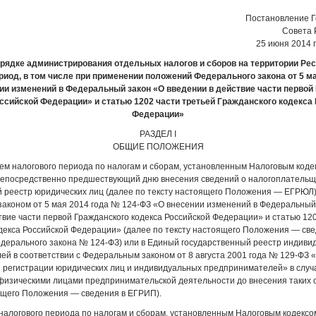
Постановление Г
Совета 
25 июня 2014 
рядке администрирования отдельных налогов и сборов на территории Ре
иод, в том числе при применении положений Федерального закона от 5 мая
ии изменений в Федеральный закон «О введении в действие части первой
ссийской Федерации» и статью 1202 части третьей Гражданского кодекса
Федерации»
РАЗДЕЛ I
ОБЩИЕ ПОЛОЖЕНИЯ
ем налогового периода по налогам и сборам, установленным Налоговым коде
 непосредственно предшествующий дню внесения сведений о налогоплательщ
 реестр юридических лиц (далее по тексту настоящего Положения — ЕГРЮЛ)
аконом от 5 мая 2014 года № 124-ФЗ «О внесении изменений в Федеральный
твие части первой Гражданского кодекса Российской Федерации» и статью 12
декса Российской Федерации» (далее по тексту настоящего Положения — св
дерального закона № 124-ФЗ) или в Единый государственный реестр индиви
й в соответствии с Федеральным законом от 8 августа 2001 года № 129-ФЗ 
 регистрации юридических лиц и индивидуальных предпринимателей» в случ
физическими лицами предпринимательской деятельности до внесения таких 
ящего Положения — сведения в ЕГРИП).
налогового периода по налогам и сборам, установленным Налоговым кодексо