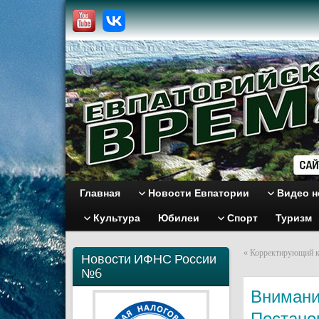
Главная
Новости Евпатории
Видео н
Культура
Юбилеи
Спорт
Туризм
«
Корректирующий к
Новости ИФНС России
№6
Внимани
Постанов