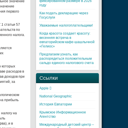
фиксированном размере в 2026
льное значение
году
значение
ния первого
Как подать декларацию через
Госуслуги
.1 статьи 57
Уважаемые налогоплательщики!
зательств по
Когда красота создает красоту:
енного налога.
весенняя встреча в
евпаторийском кафе-шашлычной
«Гелиос»
еляется
их
Предлагаем узнать, как
распорядиться положительным
сальдо единого налогового счета
о которых
аве расходов в
ав доходов при
Ссылки
иятий, за
Apple 
нологическом
National Geographic
 на прибыль
История Евпатории
Крымское Информационное
 налогу на
Агентство
ыль
ва), и в
Международный детский центр –