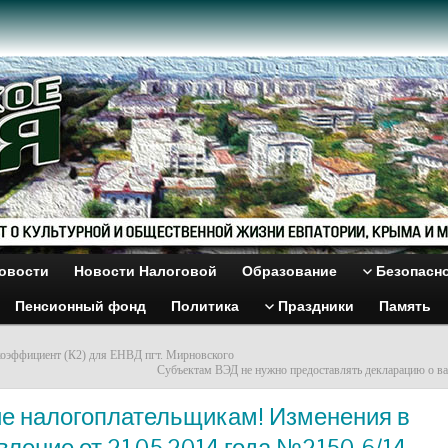
овости
Новости Налоговой
Образование
Безопасн
Пенсионный фонд
Политика
Праздники
Память
оэффициент (К2) для ЕНВД пгт. Мирновского
Субъектам ВЭД не нужно предоставлять декларацию о в
е налогоплательщикам! Изменения в
ление от 21.05.2014 года №2150-6/14