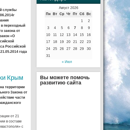
Август 2026
ой службы
Пн
Вт
Ср
Чт
Пт
Сб
Вс
06.2014г
вания
1
2
м в переходный
3
4
5
6
7
8
9
о закона от
10
11
12
13
14
15
16
закон «О
ссийской
17
18
19
20
21
22
23
кса Российской
24
25
26
27
28
29
30
21.05.2014 года
31
« Июл
ки Крым
Вы можете помочь
развитию сайта
на территории
ьного Закона от
действие части
ражданского
рации от 21
ии в составе
евастополя» с