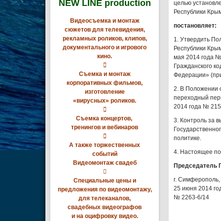
NEW LINE production
целью установле
Республики Кры
Видеосъемка и монтаж
постановляет:
сюжетов для телевидения,
рекламных роликов, клипов,
1. Утвердить По
документального и игрового
Республики Крым
кино.
мая 2014 года №

Гражданского ко
Съемка и монтаж
Федерации» (при
корпоративных фильмов,
2. В Положении 
изготовление
переходный пер
«вирусных» роликов.
2014 года № 2150

Съемка концертов,
3. Контроль за
тренингов и вебинаров
Государственно

политике.
А также торжественных
4. Настоящее по
событий
Видеомонтаж свадеб
Председатель 

г. Симферополь,
Специальные цены и
25 июня 2014 го
предложения по видеомонтажу,
№ 2263-6/14
для телеканалов,
свадебных видеографов
и на оцифровку видео.