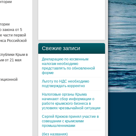
ритории
итории
 закона от 5
е части первой
екса Российской
Свежие записи
спублики Крым в
Декларацию по косвенным
ым от 21 мая
налогам необходимо
представлять по обновленной
форме
стиционной
Льготу по НДС необходимо
подтверждать корректно
Налоговые органы Крыма
начинают сбор информации о
работе крымского бизнеса в
условиях чрезвычайной ситуации
Cергей Крюков принял участие в
совещании с крымскими
промышленниками
(без названия)