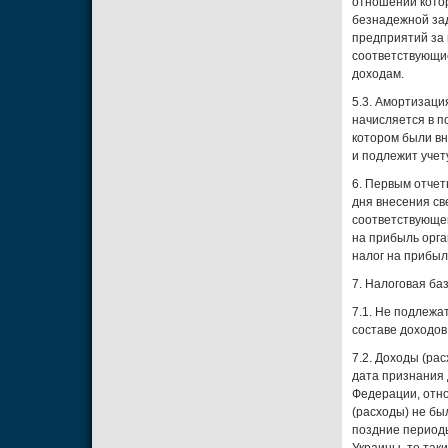
отношении котор
безнадежной за
предприятий за 
соответствующие
доходам.
5.3. Амортизаци
начисляется в п
котором были в
и подлежит учет
6. Первым отчет
дня внесения св
соответствующег
на прибыль орга
налог на прибыл
7. Налоговая ба
7.1. Не подлежа
составе доходов
7.2. Доходы (ра
дата признания 
Федерации, отно
(расходы) не бы
поздние периоды