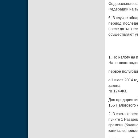
Федерального за
Федерации на в
6. В случае обн
период, последн
после даты внес
осуществляют ут
1. По налогу на
Налогового коде
первое полугоди
с 1 июля 2014 г
закона
№ 124-ФЗ.
Для предприятий
155 Налогового 
2. В состав пос
пункте 1 Раздел
времени (баланс
капитале, приме