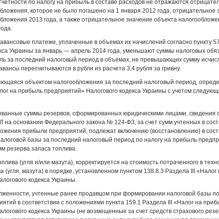
отчетности по налогу на прибыль в составе расходов не отражаются отрицате
бложения, которое не было погашено на 1 января 2012 года, отрицательное 
бложения 2013 года, а также отрицательное значение объекта налогообложе
года.
авансовые платежи, уплаченные в объемах их начислений согласно пункту 57
кса Украины за январь — апрель 2014 года, уменьшают суммы налоговых обя
ль за последний налоговый период в объемах, не превышающих сумму исчисл
авансы пересчитываются в рубли из расчета 3,4 рубля за гривну.
ляющаяся объектом налогообложения за последний налоговый период, опред
алог на прибыль предприятий» Налогового кодекса Украины с учетом следующ
дованные суммы резервов, сформированных юридическими лицами, сведения 
 на основании Федерального закона № 124-ФЗ, за счет сумм учтенных в сост
ожения прибыли предприятий, подлежат включению (восстановлению) в сост
логовой базы за последний налоговый период по налогу на прибыль предпр
м резерва запаса топлива.
оплива (угля и/или мазута), корректируется на стоимость потраченного в тех
 (угля, мазута) в порядке, установленном пунктом 138.8.3 Раздела III «Налог
логового кодекса Украины.
лженности, учтенные ранее продавцом при формировании налоговой базы по
ятий в соответствии с положениями пункта 159.1 Раздела III «Налог на приб
логового кодекса Украины (не возмещенные за счет средств страхового резер