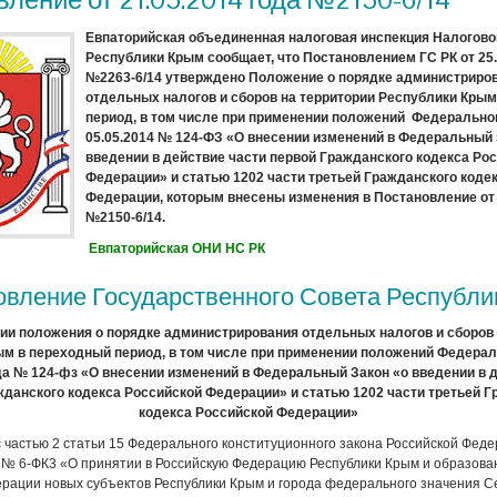
Евпаторийская объединенная налоговая инспекция Налогов
Республики Крым сообщает, что Постановлением ГС РК от 25.
№2263-6/14 утверждено Положение о порядке администриро
отдельных налогов и сборов на территории Республики Кры
период, в том числе при применении положений Федеральног
05.05.2014 № 124-ФЗ «О внесении изменений в Федеральный 
введении в действие части первой Гражданского кодекса Ро
Федерации» и статью 1202 части третьей Гражданского коде
Федерации, которым внесены изменения в Постановление от 
№2150-6/14.
Евпаторийская ОНИ НС РК
овление Государственного Совета Республи
ии положения о порядке администрирования отдельных налогов и сборов 
м в переходный период, в том числе при применении положений Федерал
да № 124-фз «О внесении изменений в Федеральный Закон «о введении в 
жданского кодекса Российской Федерации» и статью 1202 части третьей Г
кодекса Российской Федерации»
с частью 2 статьи 15 Федерального конституционного закона Российской Феде
 № 6-ФК3 «О принятии в Российскую Федерацию Республики Крым и образован
рации новых субъектов Республики Крым и города федерального значения С