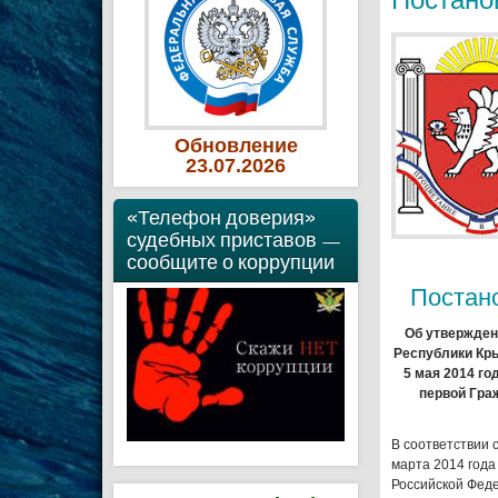
Обновление
23
.07
.2026
«Телефон доверия»
судебных приставов —
сообщите о коррупции
Постан
Об утвержден
Республики Кры
5 мая 2014 го
первой Гра
В соответствии 
марта 2014 года
Российской Феде