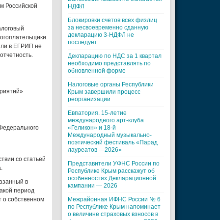
м Российской
НДФЛ
Блокировки счетов всех физлиц
за несвоевременно сданную
алоговый
декларацию 3-НДФЛ не
алогоплательщики
последует
или в ЕГРИП не
отчетность.
Декларацию по НДС за 1 квартал
необходимо представлять по
обновленной форме
Налоговые органы Республики
приятий»
Крым завершили процесс
реорганизации
Евпатория. 15-летие
международного арт-клуба
 Федерального
«Геликон» и 18-й
Международный музыкально-
поэтический фестиваль «Парад
лауреатов —2026»
твии со статьей
Представители УФНС России по
.
Республике Крым расскажут об
особенностях Декларационной
казанный в
кампании — 2026
такой период
т о собственном
Межрайонная ИФНС России № 6
по Республике Крым напоминает
о величине страховых взносов в