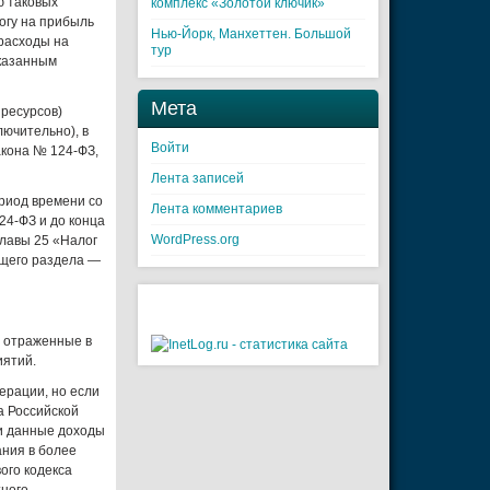
ю таковых
комплекс «Золотой ключик»
огу на прибыль
Нью-Йорк, Манхеттен. Большой
расходы на
тур
указанным
Мета
 ресурсов)
лючительно), в
Войти
акона № 124-ФЗ,
Лента записей
риод времени со
Лента комментариев
24-ФЗ и до конца
WordPress.org
главы 25 «Налог
ящего раздела —
е отраженные в
иятий.
ерации, но если
а Российской
 и данные доходы
ания в более
ого кодекса