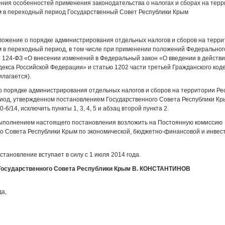
ния особенностей применения законодательства о налогах и сборах на тер
м в переходный период Государственный Совет Республики Крым
ложение о порядке администрирования отдельных налогов и сборов на терр
 в переходный период, в том числе при применении положений Федерального
 124-ФЗ «О внесении изменений в Федеральный закон «О введении в действи
декса Российской Федерации» и статью 1202 части третьей Гражданского код
лагается).
о порядке администрирования отдельных налогов и сборов на территории Ре
иод, утвержденном постановлением Государственного Совета Республики Кр
-6/14, исключить пункты 1, 3, 4, 5 и абзац второй пункта 2.
 выполнением настоящего постановления возложить на Постоянную комиссию
го Совета Республики Крым по экономической, бюджетно-финансовой и инве
становление вступает в силу с 1 июля 2014 года.
Государственного Совета Республики Крым В. КОНСТАНТИНОВ
да,