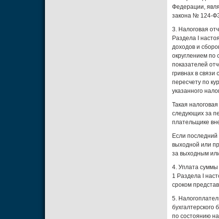
Федерации, явл
закона № 124-ФЗ
3. Налоговая от
Раздела I наст
доходов и сборов
округлением по
показателей отч
гривнах в связи
пересчету по ку
указанного нало
Такая налоговая
следующих за пе
плательщике вн
Если последний 
выходной или пр
за выходным ил
4. Уплата суммы
1 Раздела I нас
сроком представ
5. Налогоплател
бухгалтерского 
по состоянию на