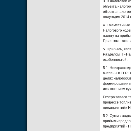
3. В налоговой 
объекта налогоо
объекта налогоо
полугодия 2014 
4. Ежемесячные 
Налогового коде
налогу на прибы
При этом, такие 
5. Прибыль, яв
Разделом III «Н
особенностей:
5.1. Неизрасхо
внесены в ЕГРЮЛ
целях налогообл
формировании на
исключением сум
Резерв запаса т
процессе топлива
предприятий» На
5.2. Суммы задо
прибыль предпри
предприятий» На