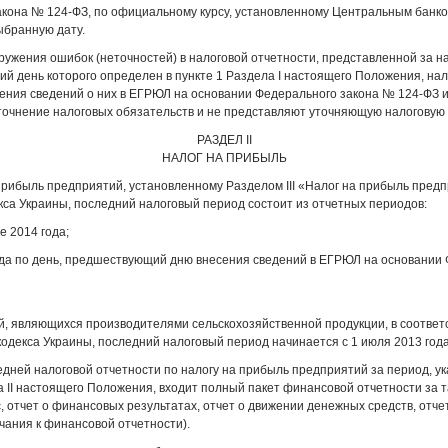
кона № 124-ФЗ, по официальному курсу, установленному Центральным банко
ыбранную дату.
аружения ошибок (неточностей) в налоговой отчетности, представленной за н
ий день которого определен в пункте 1 Раздела I настоящего Положения, н
ения сведений о них в ЕГРЮЛ на основании Федерального закона № 124-ФЗ 
очнение налоговых обязательств и не представляют уточняющую налоговую 
РАЗДЕЛ II
НАЛОГ НА ПРИБЫЛЬ
 прибыль предприятий, установленному Разделом III «Налог на прибыль пред
кса Украины, последний налоговый период состоит из отчетных периодов:
е 2014 года;
ода по день, предшествующий дню внесения сведений в ЕГРЮЛ на основании
, являющихся производителями сельскохозяйственной продукции, в соответс
кодекса Украины, последний налоговый период начинается с 1 июля 2013 года
ледней налоговой отчетности по налогу на прибыль предприятий за период, у
а II настоящего Положения, входит полный пакет финансовой отчетности за 
, отчет о финансовых результатах, отчет о движении денежных средств, отче
чания к финансовой отчетности).