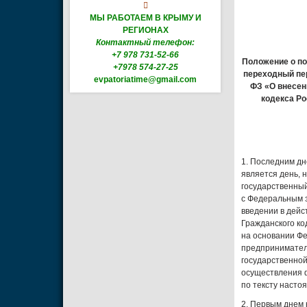

МЫ РАБОТАЕМ В КРЫМУ И
РЕГИОНАХ
Контактный телефон:
+7 978 731-52-66
Положение о по
+7978 574-27-25
переходный пер
evpatoriatime@gmail.com
ФЗ «О внесен
кодекса Ро
1. Последним дн
является день,
государственный
с Федеральным з
введении в дейс
Гражданского ко
на основании Фе
предпринимателе
государственной
осуществления 
по тексту насто
2. Первым днем 