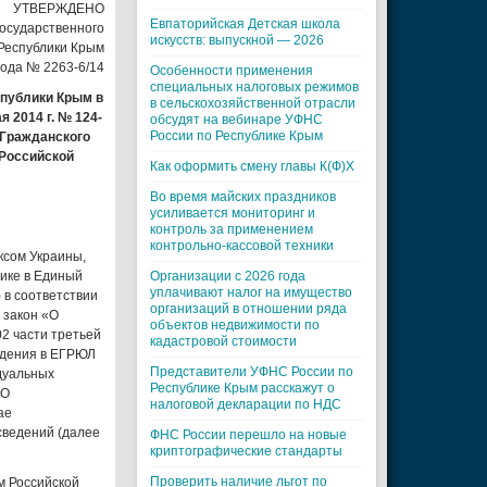
УТВЕРЖДЕНО
Евпаторийская Детская школа
осударственного
искусств: выпускной — 2026
Республики Крым
года № 2263-6/14
Особенности применения
специальных налоговых режимов
спублики Крым в
в сельскохозяйственной отрасли
 2014 г. № 124-
обсудят на вебинаре УФНС
России по Республике Крым
 Гражданского
 Российской
Как оформить смену главы К(Ф)Х
Во время майских праздников
усиливается мониторинг и
контроль за применением
контрольно-кассовой техники
ксом Украины,
ике в Единый
Организации с 2026 года
уплачивают налог на имущество
 в соответствии
организаций в отношении ряда
 закон «О
объектов недвижимости по
02 части третьей
кадастровой стоимости
едения в ЕГРЮЛ
Представители УФНС России по
дуальных
Республике Крым расскажут о
«О
налоговой декларации по НДС
ае
сведений (далее
ФНС России перешло на новые
криптографические стандарты
Проверить наличие льгот по
м Российской