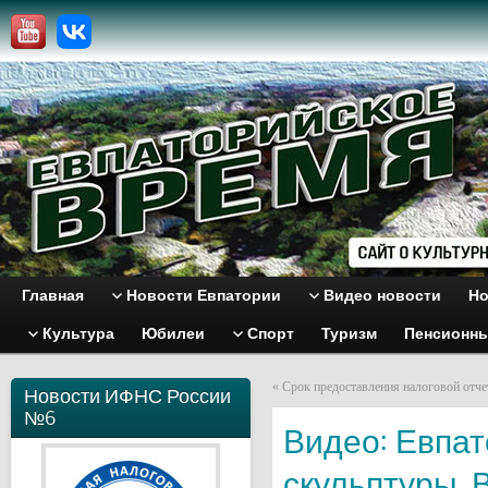
Главная
Новости Евпатории
Видео новости
Но
Культура
Юбилеи
Спорт
Туризм
Пенсионн
«
Срок предоставления налоговой отче
Новости ИФНС России
№6
Видео: Евпат
скульптуры. 