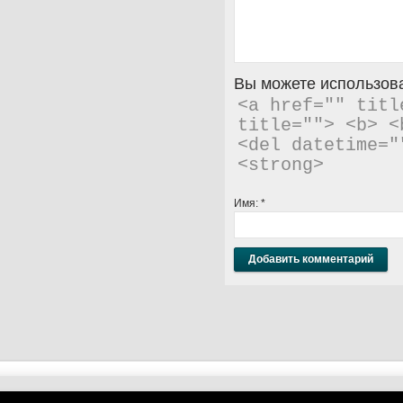
Вы можете использова
<a href="" titl
title=""> <b> <
<del datetime="
<strong> 
Имя:
*