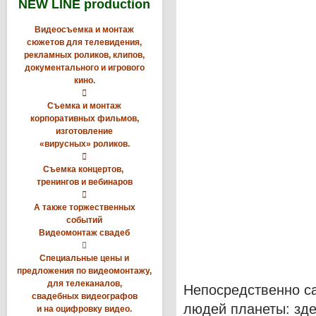
NEW LINE production
Видеосъемка и монтаж
сюжетов для телевидения,
рекламных роликов, клипов,
документального и игрового
кино.

Съемка и монтаж
корпоративных фильмов,
изготовление
«вирусных» роликов.

Съемка концертов,
тренингов и вебинаров

А также торжественных
событий
Видеомонтаж свадеб

Специальные цены и
предложения по видеомонтажу,
для телеканалов,
Непосредственно са
свадебных видеографов
людей планеты: зд
и на оцифровку видео.