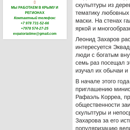

скульптуры из дере
МЫ РАБОТАЕМ В КРЫМУ И
тематику любовных 
РЕГИОНАХ
Контактный телефон:
маски. На стенах г
+7 978 731-52-66
яркой и многообраз
+7978 574-27-25
evpatoriatime@gmail.com
Леонид Захаров рас
интересуется Эква
люди с богатым вну
семь раз посещал э
изучал их обычаи и
В начале этого год
приглашению минис
Рафаэль Корреа, пр
общественности за
скульптуры и непос
Захарова за его ист
популяризацию вел