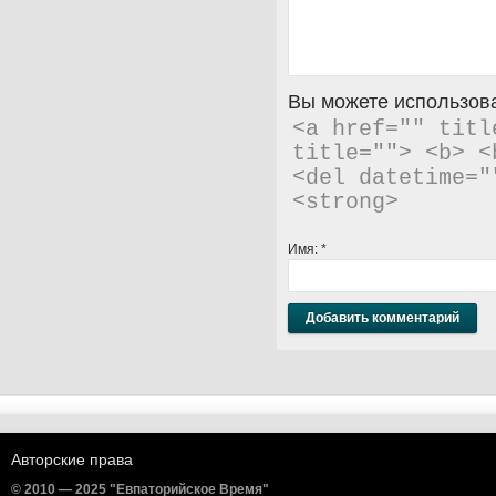
Вы можете использова
<a href="" titl
title=""> <b> <
<del datetime="
<strong> 
Имя:
*
Авторские права
© 2010 — 2025 "Евпаторийское Время"