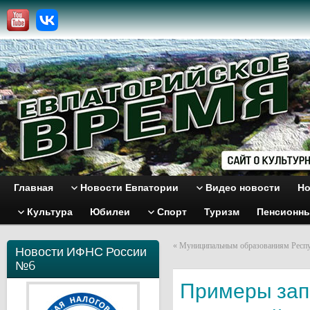
Главная
Новости Евпатории
Видео новости
Но
Культура
Юбилеи
Спорт
Туризм
Пенсионн
«
Муниципальным образованиям Рес
Новости ИФНС России
№6
Примеры зап