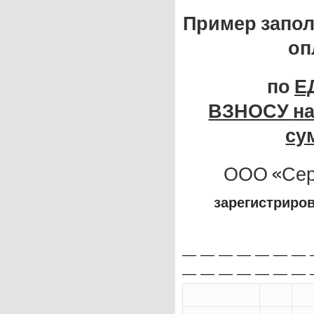
Пример запол
оп
по
Е
ВЗНОСУ
н
су
ООО «Сер
зарегистриро
— — — — — — — 
— — — — — — — 