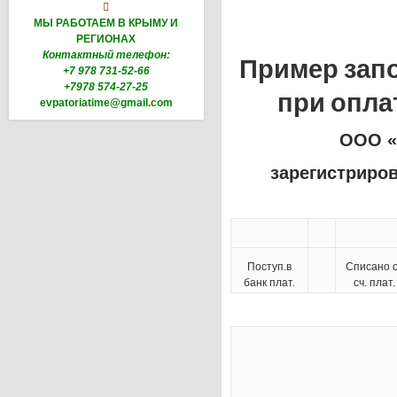

МЫ РАБОТАЕМ В КРЫМУ И
РЕГИОНАХ
Контактный телефон:
Пример зап
+7 978 731-52-66
+7978 574-27-25
при опла
evpatoriatime@gmail.com
ООО «
зарегистриро
Поступ.в
Списано 
банк плат.
сч. плат.