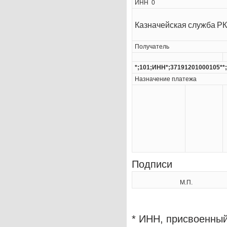
ИНН 0
Казначейская служба РК
Получатель
*;101;ИНН*;37191201000105**;
Назначение платежа
Подпис
М.П.
* ИНН, присвоенный