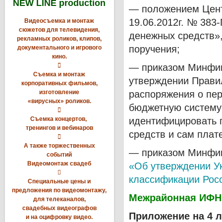
NEW LINE production
— положением Цент
19.06.2012г. № 383
Видеосъемка и монтаж
сюжетов для телевидения,
денежных средств»
рекламных роликов, клипов,
поручения;
документального и игрового
кино.

— приказом Минфина
Съемка и монтаж
утверждении Прави
корпоративных фильмов,
изготовление
распоряжения о пер
«вирусных» роликов.
бюджетную систему

Съемка концертов,
идентифицировать 
тренингов и вебинаров
средств и сам плат

А также торжественных
— приказом Минфина
событий
Видеомонтаж свадеб
«Об утверждении У

классификации Рос
Специальные цены и
предложения по видеомонтажу,
Межрайонная ИФНС
для телеканалов,
свадебных видеографов
Приложение на 4 л
и на оцифровку видео.