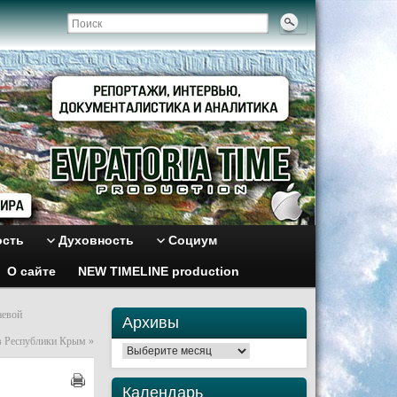
ость
Духовность
Социум
О сайте
NEW TIMELINE production
аевой
Архивы
ов Республики Крым
»
Архивы
Календарь