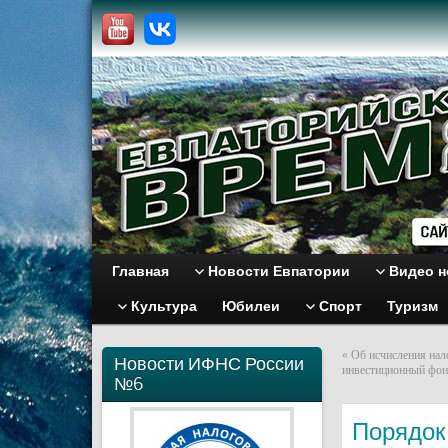
Главная
Новости Евпатории
Видео н
Культура
Юбилеи
Спорт
Туризм
«
Об исчисления нал
Новости ИФНС России
инвестиционный фо
№6
Порядок