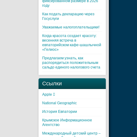
фиксированном размере в 2026
году
Как подать декларацию через
Госуслуги
Уважаемые налогоплательщики!
Когда красота создает красоту:
весенняя встреча в
евпаторийском кафе-шашлычной
«Гелиос»
Предлагаем узнать, как
распорядиться положительным
сальдо единого налогового счета
Ссылки
Apple 
National Geographic
История Евпатории
Крымское Информационное
Агентство
Международный детский центр –