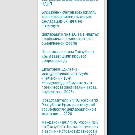
НДФЛ
Блокировки счетов всех физлиц
за несвоевременно сданную
декларацию 3-НДФЛ не
последует
Декларацию по НДС за 1 квартал
необходимо представлять по
обновленной форме
Налоговые органы Республики
Крым завершили процесс
реорганизации
Евпатория. 15-летие
международного арт-клуба
«Геликон» и 18-й
Международный музыкально-
поэтический фестиваль «Парад
лауреатов —2026»
Представители УФНС России по
Республике Крым расскажут об
особенностях Декларационной
кампании — 2026
Межрайонная ИФНС России № 6
по Республике Крым напоминает
о величине страховых взносов в