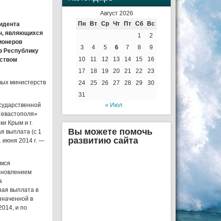
Август 2026
Пн
Вт
Ср
Чт
Пт
Сб
Вс
идента
ан, являющихся
1
2
ионеров
3
4
5
6
7
8
9
в Республику
10
11
12
13
14
15
16
ьством
17
18
19
20
21
22
23
вых министерств
24
25
26
27
28
29
30
31
осударственной
« Июл
 Севастополя»
и Крым и г.
Вы можете помочь
я выплата (с 1
развитию сайта
1 июня 2014 г. —
имся
тановлением
а
ная выплата в
значенной в
014, и по