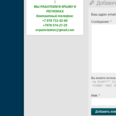
Добави

МЫ РАБОТАЕМ В КРЫМУ И
РЕГИОНАХ
Ваш адрес email
Контактный телефон:
+7 978 731-52-66
Сообщение:
*
+7978 574-27-25
evpatoriatime@gmail.com
Вы можете исполь
<a href="" ti
<code> <del d
Имя:
*