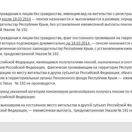
гражданам и лицам без гражданства, имеющим вид на жительство с регистра
м
после 18.03.2014
— пенсия назначается и выплачивается в размере, опре
дательству Республики Крым, без установления ежемесячной выплаты пенсии
й Указом № 192.
гражданам и лицам без гражданства, факт постоянного проживания на терри
м которых подтвержден документально
до 18.03.2014,
— пенсия назначается 
деленном согласно законодательству Республики Крым, с установлением еже
и, предусмотренной Указом № 192.
ссийской Федерации, являющимся получателями пенсий, назначенных в соот
вом Российской Федерации, фактически проживающим на территории Респуб
ацию по месту жительства в других субъектах Российской Федерации, обра
сии в территориальные органы Пенсионного фонда Республики Крым — еже
о Указу № 192 не производится.
риод указанной категории пенсионеров целесообразно получать пенсии по 
ссийской Федерации.
 выехавшим на постоянное место жительства в другой субъект Российской Ф
ской Федерации, — ежемесячная выплата, предусмотренная Указом № 192 н