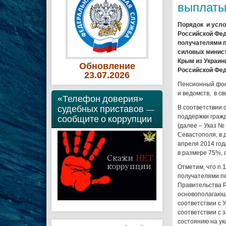
выплат
Порядок и усл
Российской Фед
получателями п
силовых минист
Крым из Украин
Обновление
Российской Фе
23
.07
.2026
Пенсионный фон
и ведомств, в с
«Телефон доверия»
судебных приставов —
В соответствии 
сообщите о коррупции
поддержки гражд
(далее – Указ №
Севастополя, в 
апреля 2014 года
в размере 75%, 
Отметим, что п
получателями пе
Правительства Р
основополагающ
соответствии с 
соответствии с 
состоянию на ук