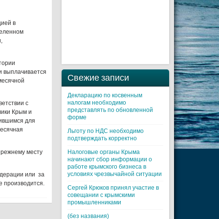
цией в
деленном
,
тории
и выплачивается
Свежие записи
месячной
Декларацию по косвенным
налогам необходимо
ветствии с
представлять по обновленной
лики Крым и
форме
тившимся для
месячная
Льготу по НДС необходимо
подтверждать корректно
прежнему месту
Налоговые органы Крыма
начинают сбор информации о
работе крымского бизнеса в
условиях чрезвычайной ситуации
едерации или за
е производится.
Cергей Крюков принял участие в
совещании с крымскими
промышленниками
(без названия)