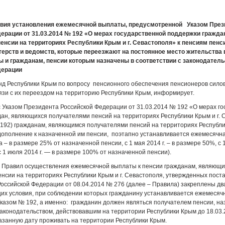
ы
овия установления ежемесячной выплаты, предусмотренной Указом През
ерации от 31.03.2014 № 192 «О мерах государственной поддержки гражд
енсии на территориях Республики Крым и г. Севастополя» к пенсиям пенс
ерств и ведомств, которые переезжают на постоянное место жительства 
ы и гражданам, пенсии которым назначены в соответствии с законодател
дерации
д Республики Крым по вопросу пенсионного обеспечения пенсионеров сило
вязи с их переездом на территорию Республики Крым, информирует.
с Указом Президента Российской Федерации от 31.03.2014 № 192 «О мерах г
ан, являющихся получателями пенсий на территориях Республики Крым и г.
 192) гражданам, являющимся получателями пенсий на территориях Республик
дополнение к назначенной им пенсии, поэтапно устанавливается ежемесячна
 – в размере 25% от назначенной пенсии, с 1 мая 2014 г. – в размере 50%, с 
с 1 июля 2014 г. — в размере 100% от назначенной пенсии).
.1 Правил осуществления ежемесячной выплаты к пенсии гражданам, являющ
нсии на территориях Республики Крым и г. Севастополя, утвержденных пос
оссийской Федерации от 08.04.2014 № 276 (далее – Правила) закреплены дв
их условия, при соблюдении которых гражданину устанавливается ежемесяч
Указом № 192, а именно: гражданин должен являться получателем пенсии, на
законодательством, действовавшим на территории Республики Крым до 18.03.2
азанную дату проживать на территории Республики Крым.