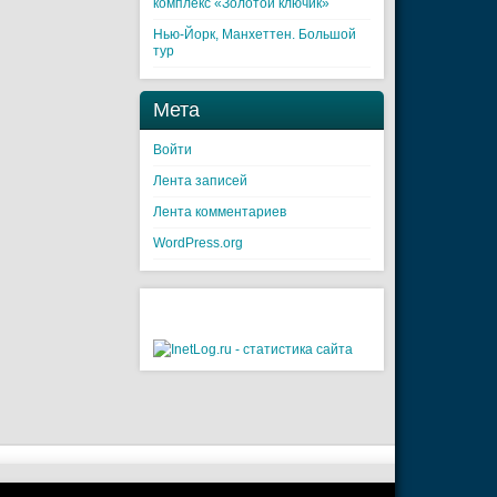
комплекс «Золотой ключик»
Нью-Йорк, Манхеттен. Большой
тур
Мета
Войти
Лента записей
Лента комментариев
WordPress.org