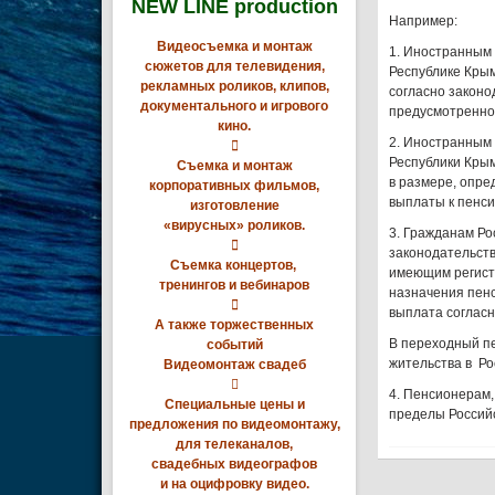
NEW LINE production
Например:
Видеосъемка и монтаж
1. Иностранным 
сюжетов для телевидения,
Республике Кры
рекламных роликов, клипов,
согласно законо
документального и игрового
предусмотренно
кино.
2. Иностранным 

Республики Кры
Съемка и монтаж
в размере, опре
корпоративных фильмов,
выплаты к пенси
изготовление
«вирусных» роликов.
3. Гражданам Ро

законодательст
Съемка концертов,
имеющим регистр
тренингов и вебинаров
назначения пен

выплата согласн
А также торжественных
В переходный пе
событий
жительства в Ро
Видеомонтаж свадеб

4. Пенсионерам,
Специальные цены и
пределы Россий
предложения по видеомонтажу,
для телеканалов,
свадебных видеографов
и на оцифровку видео.