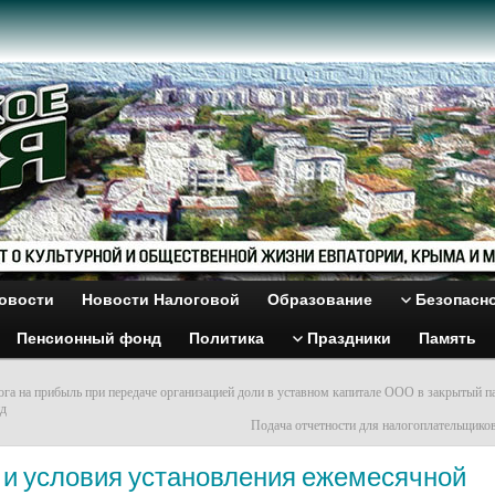
овости
Новости Налоговой
Образование
Безопасн
Пенсионный фонд
Политика
Праздники
Память
ога на прибыль при передаче организацией доли в уставном капитале ООО в закрытый п
нд
Подача отчетности для налогоплательщик
 и условия установления ежемесячной