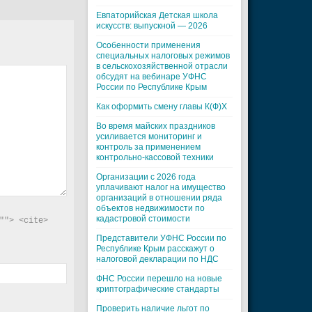
Евпаторийская Детская школа
искусств: выпускной — 2026
Особенности применения
специальных налоговых режимов
в сельскохозяйственной отрасли
обсудят на вебинаре УФНС
России по Республике Крым
Как оформить смену главы К(Ф)Х
Во время майских праздников
усиливается мониторинг и
контроль за применением
контрольно-кассовой техники
Организации с 2026 года
уплачивают налог на имущество
организаций в отношении ряда
объектов недвижимости по
кадастровой стоимости
"> <cite> 
Представители УФНС России по
Республике Крым расскажут о
налоговой декларации по НДС
ФНС России перешло на новые
криптографические стандарты
Проверить наличие льгот по