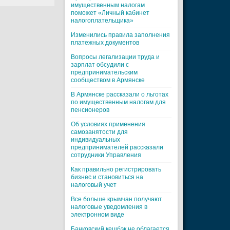
имущественным налогам
поможет «Личный кабинет
налогоплательщика»
Изменились правила заполнения
платежных документов
Вопросы легализации труда и
зарплат обсудили с
предпринимательским
сообществом в Армянске
В Армянске рассказали о льготах
по имущественным налогам для
пенсионеров
Об условиях применения
самозанятости для
индивидуальных
предпринимателей рассказали
сотрудники Управления
Как правильно регистрировать
бизнес и становиться на
налоговый учет
Все больше крымчан получают
налоговые уведомления в
электронном виде
Банковский кешбэк не облагается