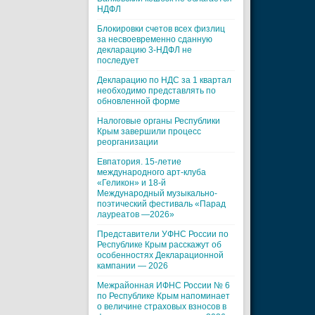
НДФЛ
Блокировки счетов всех физлиц
за несвоевременно сданную
декларацию 3-НДФЛ не
последует
Декларацию по НДС за 1 квартал
необходимо представлять по
обновленной форме
Налоговые органы Республики
Крым завершили процесс
реорганизации
Евпатория. 15-летие
международного арт-клуба
«Геликон» и 18-й
Международный музыкально-
поэтический фестиваль «Парад
лауреатов —2026»
Представители УФНС России по
Республике Крым расскажут об
особенностях Декларационной
кампании — 2026
Межрайонная ИФНС России № 6
по Республике Крым напоминает
о величине страховых взносов в