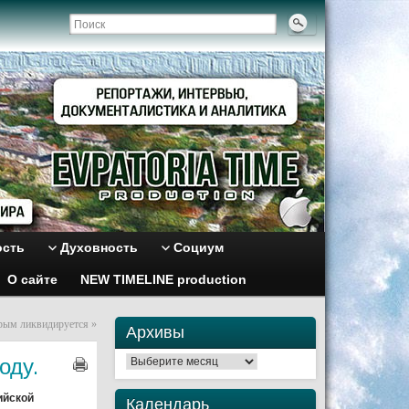
ость
Духовность
Социум
О сайте
NEW TIMELINE production
рым ликвидируется
»
Архивы
оду.
Архивы
ийской
Календарь