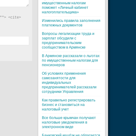
имущественным налогам
поможет «Личный кабинет
налогоплательщика»
"> <cite> 
Изменились правила заполнения
платежных документов
Вопросы легализации труда и
зарплат обсудили с
предпринимательским
сообществом в Армянске
В Армянске рассказали о льготах
по имущественным налогам для
пенсионеров
Об условиях применения
самозанятости для
индивидуальных
предпринимателей рассказали
сотрудники Управления
Как правильно регистрировать
бизнес и становиться на
налоговый учет
Все больше крымчан получают
налоговые уведомления в
электронном виде
Банковский кешбэк не облагается