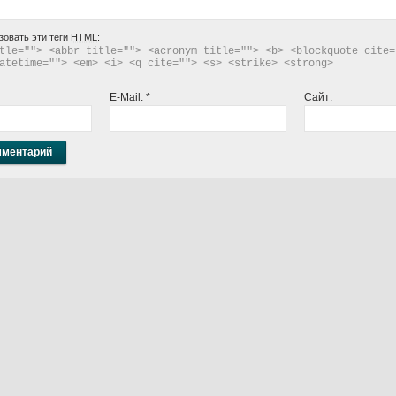
зовать эти теги
HTML
:
tle=""> <abbr title=""> <acronym title=""> <b> <blockquote cite="
atetime=""> <em> <i> <q cite=""> <s> <strike> <strong> 
E-Mail:
*
Сайт: