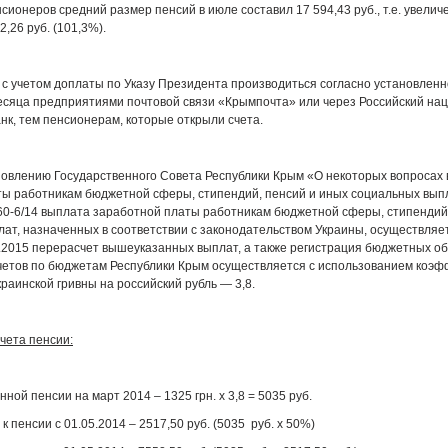
сионеров средний размер пенсий в июле составил 17 594,43 руб., т.е. увели
2,26 руб. (101,3%).
с учетом доплаты по Указу Президента производиться согласно установленн
есяца предприятиями почтовой связи «Крымпочта» или через Российский на
нк, тем пенсионерам, которые открыли счета.
новлению Государственного Совета Республики Крым «О некоторых вопросах
ты работникам бюджетной сферы, стипендий, пенсий и иных социальных вып
0-6/14 выплата заработной платы работникам бюджетной сферы, стипендий,
ат, назначенных в соответствии с законодательством Украины, осуществляет
1.2015 перерасчет вышеуказанных выплат, а также регистрация бюджетных об
четов по бюджетам Республики Крым осуществляется с использованием коэ
краинской гривны на российский рубль — 3,8.
чета пенсии:
ной пенсии на март 2014 – 1325 грн. х 3,8 = 5035 руб.
 пенсии с 01.05.2014 – 2517,50 руб. (5035 руб. х 50%)