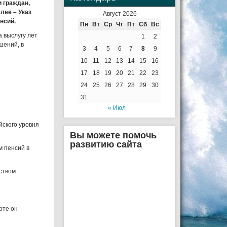
и граждан,
лее – Указ
Август 2026
нсий.
Пн
Вт
Ср
Чт
Пт
Сб
Вс
а выслугу лет
1
2
ышений, в
3
4
5
6
7
8
9
10
11
12
13
14
15
16
17
18
19
20
21
22
23
24
25
26
27
28
29
30
31
« Июл
йского уровня
Вы можете помочь
развитию сайта
м пенсий в
ством
рте он