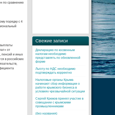
чен по сравнению
ому порядку с 4
циональный
Свежие записи
 выплаты
лат» от
Декларацию по косвенным
налогам необходимо
 пенсий и иных
представлять по обновленной
ся в российских
форме
язательств,
ффициента
Льготу по НДС необходимо
подтверждать корректно
Налоговые органы Крыма
начинают сбор информации о
работе крымского бизнеса в
условиях чрезвычайной ситуации
Cергей Крюков принял участие в
совещании с крымскими
промышленниками
(без названия)