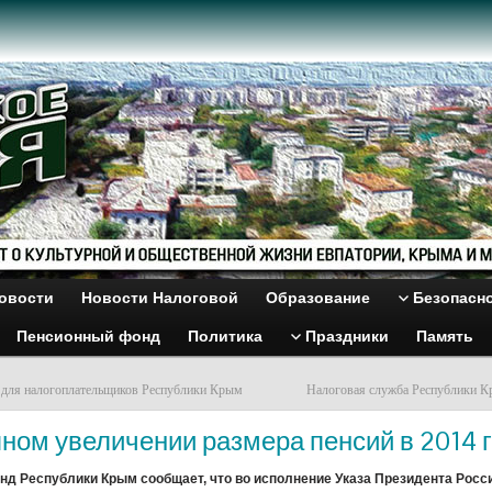
овости
Новости Налоговой
Образование
Безопасн
Пенсионный фонд
Политика
Праздники
Память
 для налогоплательщиков Республики Крым
Налоговая служба Республики К
ном увеличении размера пенсий в 2014 г
д Республики Крым сообщает, что во исполнение Указа Президента Росс