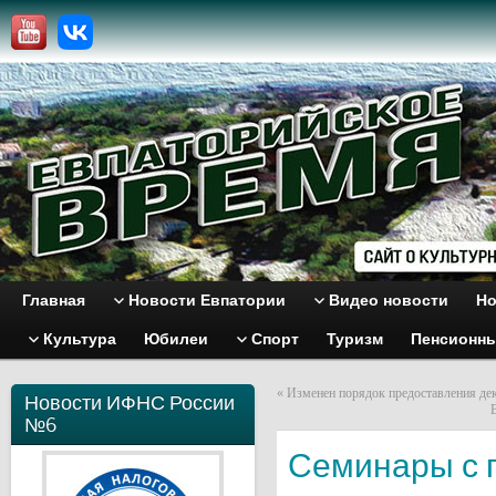
Главная
Новости Евпатории
Видео новости
Но
Культура
Юбилеи
Спорт
Туризм
Пенсионн
«
Изменен порядок предоставления де
Новости ИФНС России
№6
Семинары с 