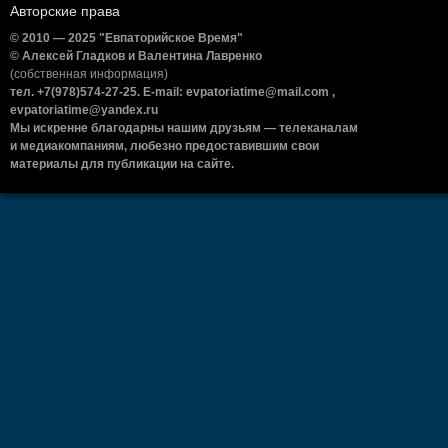
Авторские права
© 2010 — 2025 "Евпаторийское Время"
© Алексей Гладков и Валентина Лавренко
(собственная информация)
тел. +7(978)574-27-25. E-mail: evpatoriatime@mail.com ,
evpatoriatime@yandex.ru
Мы искренне благодарны нашим друзьям — телеканалам
и медиакомпаниям, любезно предоставившим свои
материалы для публикации на сайте.