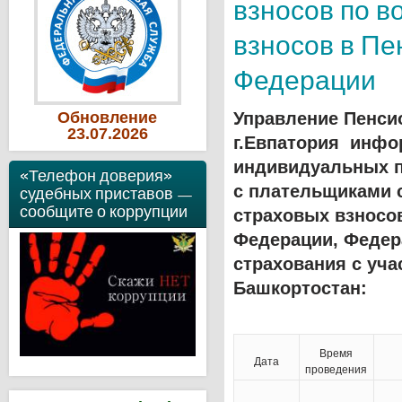
взносов по в
взносов в П
Федерации
Обновление
Управление Пенси
23
.07
.2026
г.Евпатория инфо
индивидуальных п
«Телефон доверия»
с плательщиками 
судебных приставов —
сообщите о коррупции
страховых взносо
Федерации, Федер
страхования с уч
Башкортостан:
Время
Дата
проведения