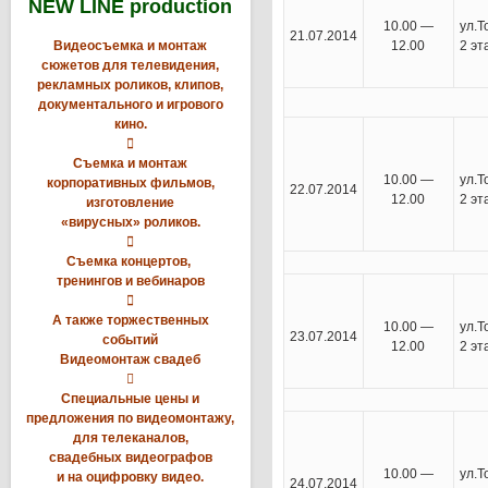
NEW LINE production
10.00 —
у
21.07.2014
Видеосъемка и монтаж
12.00
2 э
сюжетов для телевидения,
рекламных роликов, клипов,
документального и игрового
кино.

Съемка и монтаж
10.00 —
у
корпоративных фильмов,
22.07.2014
12.00
2 э
изготовление
«вирусных» роликов.

Съемка концертов,
тренингов и вебинаров

А также торжественных
10.00 —
у
23.07.2014
событий
12.00
2 э
Видеомонтаж свадеб

Специальные цены и
предложения по видеомонтажу,
для телеканалов,
свадебных видеографов
10.00 —
у
и на оцифровку видео.
24.07.2014