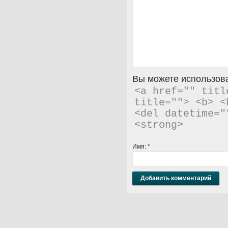
Вы можете использова
<a href="" titl
title=""> <b> <
<del datetime="
<strong> 
Имя:
*