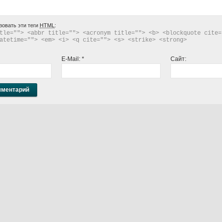
зовать эти теги
HTML
:
tle=""> <abbr title=""> <acronym title=""> <b> <blockquote cite="
atetime=""> <em> <i> <q cite=""> <s> <strike> <strong> 
E-Mail:
*
Сайт: