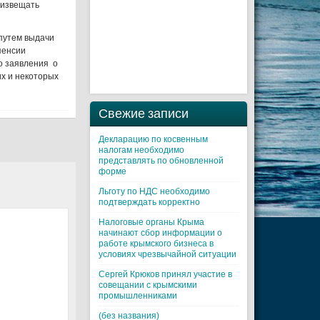
 извещать
 путем выдачи
пенсии
о заявления о
х и некоторых
Свежие записи
Декларацию по косвенным
налогам необходимо
представлять по обновленной
форме
Льготу по НДС необходимо
подтверждать корректно
Налоговые органы Крыма
начинают сбор информации о
работе крымского бизнеса в
условиях чрезвычайной ситуации
Cергей Крюков принял участие в
совещании с крымскими
промышленниками
(без названия)