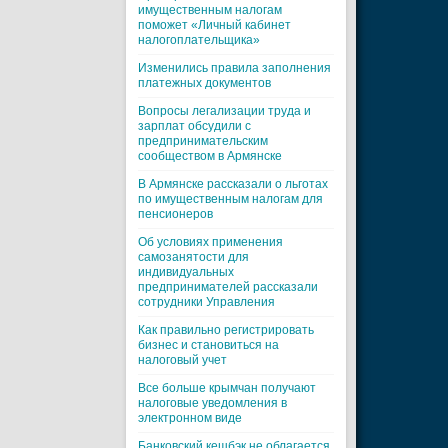
имущественным налогам
поможет «Личный кабинет
налогоплательщика»
Изменились правила заполнения
платежных документов
Вопросы легализации труда и
зарплат обсудили с
предпринимательским
сообществом в Армянске
В Армянске рассказали о льготах
по имущественным налогам для
пенсионеров
Об условиях применения
самозанятости для
индивидуальных
предпринимателей рассказали
сотрудники Управления
Как правильно регистрировать
бизнес и становиться на
налоговый учет
Все больше крымчан получают
налоговые уведомления в
электронном виде
Банковский кешбэк не облагается