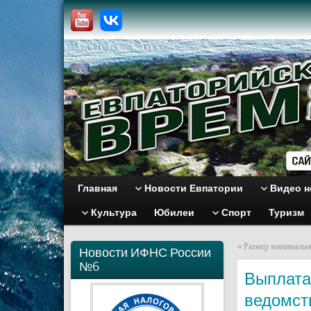
Главная
Новости Евпатории
Видео н
Культура
Юбилеи
Спорт
Туризм
«
Размер минимально
Новости ИФНС России
№6
Выплата
ведомст