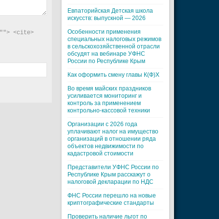
Евпаторийская Детская школа
искусств: выпускной — 2026
Особенности применения
"> <cite> 
специальных налоговых режимов
в сельскохозяйственной отрасли
обсудят на вебинаре УФНС
России по Республике Крым
Как оформить смену главы К(Ф)Х
Во время майских праздников
усиливается мониторинг и
контроль за применением
контрольно-кассовой техники
Организации с 2026 года
уплачивают налог на имущество
организаций в отношении ряда
объектов недвижимости по
кадастровой стоимости
Представители УФНС России по
Республике Крым расскажут о
налоговой декларации по НДС
ФНС России перешло на новые
криптографические стандарты
Проверить наличие льгот по