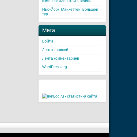
комплекс «Золотой ключик»
Нью-Йорк, Манхеттен. Большой
тур
Мета
Войти
Лента записей
Лента комментариев
WordPress.org