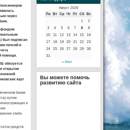
у пенсионеров
Август 2026
оявилась
Пн
Вт
Ср
Чт
Пт
Сб
Вс
ько через
1
2
банк.
3
4
5
6
7
8
9
м фондом
иональным
10
11
12
13
14
15
16
) был подписан
17
18
19
20
21
22
23
вки пенсий и
24
25
26
27
28
29
30
счета
й помощи.
31
« Июл
КБ обязуется
я открытие
денежной
Вы можете помочь
нковских карт
развитию сайта
моченном банке
ета) путем
оеннослужащих и
ение
верение
(либо
таток средств