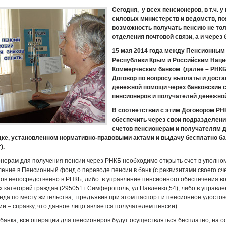
Сегодня, у всех пенсионеров, в т.ч. 
силовых министерств и ведомств, п
возможность получать пенсию не тол
отделения почтовой связи, а и через 
15 мая 2014 года между Пенсионны
Республики Крым и Российским Нац
Коммерческим банком (далее – РНКБ
Договор по вопросу выплаты и доста
денежной помощи через банковские 
пенсионеров и получателей денежно
В соответствии с этим Договором РН
обеспечить через свои подразделени
счетов пенсионерам и получателям 
дке, установленном нормативно-правовыми актами и выдачу бесплатно ба
).
нерам для получения пенсии через РНКБ необходимо открыть счет в уполно
ление в Пенсионный фонд о переводе пенсии в банк (с реквизитами своего сч
ов непосредственно в РНКБ, либо в управление пенсионного обеспечения в
х категорий граждан (295051 г.Симферополь, ул.Павленко,54), либо в управл
да по месту жительства, предъявив при этом паспорт и пенсионное удосто
ии – справку, что данное лицо является получателем пенсии).
анка, все операции для пенсионеров будут осуществляться бесплатно, на ос