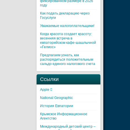
фиксированном размере в 2026
году
Как подать декларацию через
Госуслуги
Уважаемые налогоплательщики!
Когда красота создает красоту:
весенняя встреча в
евпаторийском кафе-шашлычной
«Гелиос»
Предлагаем узнать, как
распорядиться положительным
сальдо единого налогового счета
Ссылки
Apple 
National Geographic
История Евпатории
Крымское Информационное
Агентство
Международный детский центр –