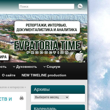
ость
Духовность
Социум
О сайте
NEW TIMELINE production
катов и нотариусов
»
Архивы
тв и
Архивы
Календарь