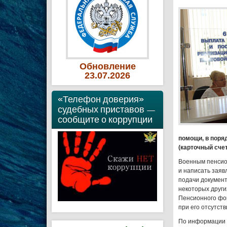
Обновление
23
.07
.2026
«Телефон доверия»
судебных приставов —
сообщите о коррупции
помощи, в поря
(карточный счет
Военным пенсио
и написать заяв
подачи документ
некоторых други
Пенсионного фон
при его отсутств
По информации б