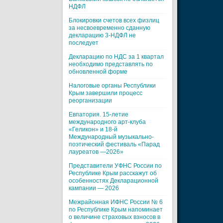
НДФЛ
Блокировки счетов всех физлиц
за несвоевременно сданную
декларацию 3-НДФЛ не
последует
Декларацию по НДС за 1 квартал
необходимо представлять по
обновленной форме
Налоговые органы Республики
Крым завершили процесс
реорганизации
Евпатория. 15-летие
международного арт-клуба
«Геликон» и 18-й
Международный музыкально-
поэтический фестиваль «Парад
лауреатов —2026»
Представители УФНС России по
Республике Крым расскажут об
особенностях Декларационной
кампании — 2026
Межрайонная ИФНС России № 6
по Республике Крым напоминает
о величине страховых взносов в