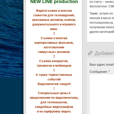
NEW LINE production
по счету – начи
бесплатное СМС
Видеосъемка и монтаж
Также услуги по
сюжетов для телевидения,
пенсии в кассе 
рекламных роликов, клипов,
почтальоном на 
документального и игрового
получении пенси
кино.
других категорий

Съемка и монтаж
корпоративных фильмов,
изготовление
Добави
«вирусных» роликов.

Съемка концертов,
Ваш адрес email
тренингов и вебинаров

Сообщение:
*
А также торжественных
событий
Видеомонтаж свадеб

Специальные цены и
предложения по видеомонтажу,
для телеканалов,
свадебных видеографов
и на оцифровку видео.