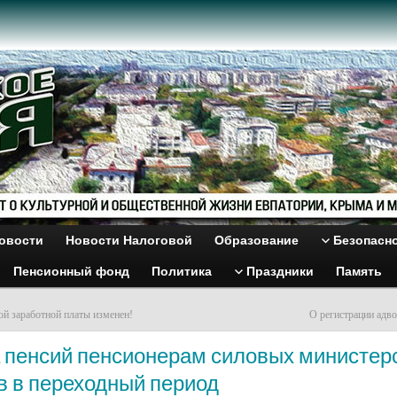
овости
Новости Налоговой
Образование
Безопасн
Пенсионный фонд
Политика
Праздники
Память
й заработной платы изменен!
О регистрации адво
 пенсий пенсионерам силовых министерс
в в переходный период