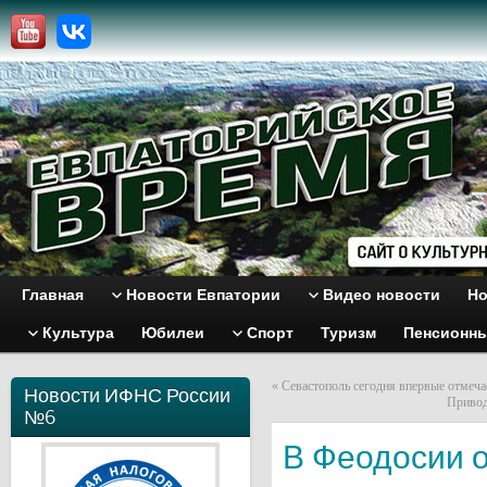
Главная
Новости Евпатории
Видео новости
Но
Культура
Юбилеи
Спорт
Туризм
Пенсионн
«
Севастополь сегодня впервые отмеча
Новости ИФНС России
Привод
№6
В Феодосии о