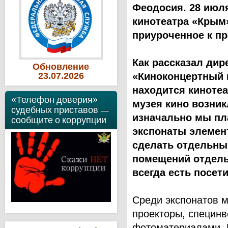
Феодосия. 28 июл
кинотеатра «Крым»
приуроченное к п
Как рассказал ди
Обновление
23
.07
.2026
«Киноконцертный 
находится кинотеа
«Телефон доверия»
музея кино возник
судебных приставов —
изначально мы пла
сообщите о коррупции
экспонаты элемен
сделать отдельный
помещений отдель
всегда есть посет
Среди экспонатов м
проекторы, специнв
фотоматериалами. 