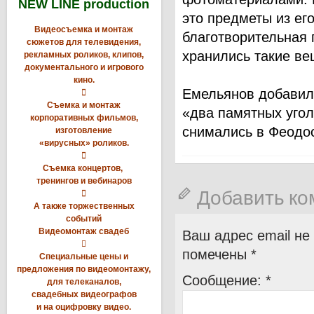
NEW LINE production
это предметы из ег
Видеосъемка и монтаж
благотворительная
сюжетов для телевидения,
хранились такие ве
рекламных роликов, клипов,
документального и игрового
кино.
Емельянов добавил,

Съемка и монтаж
«два памятных угол
корпоративных фильмов,
снимались в Феодос
изготовление
«вирусных» роликов.

Съемка концертов,
тренингов и вебинаров
Добавить к

А также торжественных
событий
Видеомонтаж свадеб
Ваш адрес email не

помечены
*
Специальные цены и
предложения по видеомонтажу,
Сообщение:
*
для телеканалов,
свадебных видеографов
и на оцифровку видео.