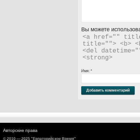
Вы можете использова
<a href="" titl
title=""> <b> <
<del datetime="
<strong> 
Имя:
*
Авторские права
© 2010 — 2025 "Евпаторийское Время"