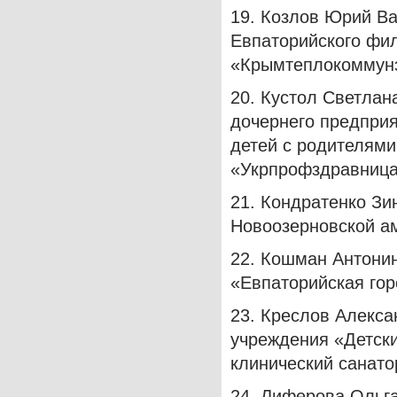
19. Козлов Юрий Ва
Евпаторийского фи
«Крымтеплокоммунэ
20. Кустол Светлан
дочернего предпри
детей с родителями
«Укрпрофздравница
21. Кондратенко Зи
Новоозерновской а
22. Кошман Антони
«Евпаторийская го
23. Креслов Алекса
учреждения «Детск
клинический санато
24. Лиферова Ольга