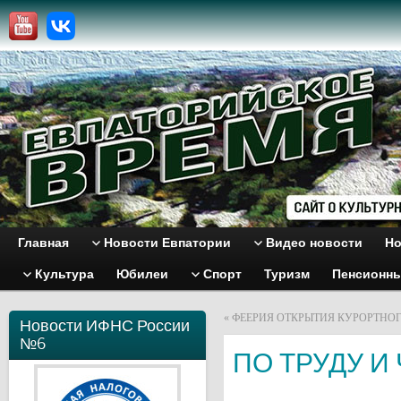
Главная
Новости Евпатории
Видео новости
Но
Культура
Юбилеи
Спорт
Туризм
Пенсионн
«
ФЕЕРИЯ ОТКРЫТИЯ КУРОРТНО
Новости ИФНС России
№6
ПО ТРУДУ И