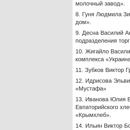
молочный завод».
8. Гуня Людмила Зи
дом».
9. Десна Василий А
подразделения торг
10. Жигайло Васил
комплекса «Украина
11. Зубков Виктор 
12. Идрисова Эльви
«Мустафа»
13. Иванова Юлия 
Евпаторийского хле
«Крымхлеб».
14. Ильин Виктор Б