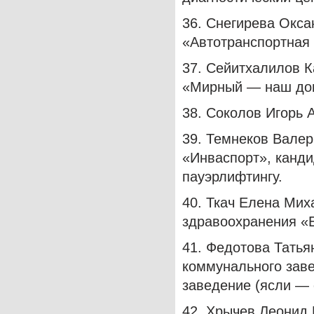
36. Снегирева Окса
«Автотранспортная 
37. Сейитхалилов К
«Мирный — наш до
38. Соколов Игорь 
39. Темнеков Валер
«Инваспорт», канди
пауэрлифтингу.
40. Ткач Елена Мих
здравоохранения «
41. Федотова Тать
коммунального зав
заведение (ясли —
42. Хрычев Леонид 