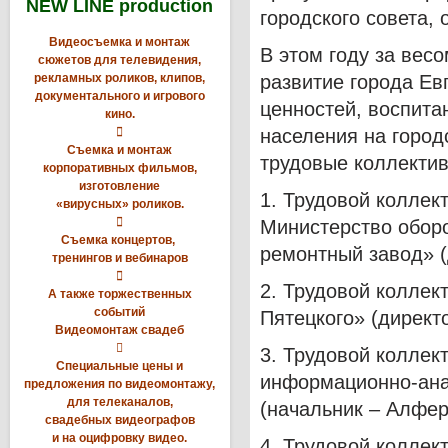
NEW LINE production
городского совета,
Видеосъемка и монтаж
В этом году за вес
сюжетов для телевидения,
рекламных роликов, клипов,
развитие города Ев
документального и игрового
ценностей, воспита
кино.

населения на горо
Съемка и монтаж
трудовые коллектив
корпоративных фильмов,
изготовление
1. Трудовой коллек
«вирусных» роликов.

Министерство обор
Съемка концертов,
ремонтный завод» 
тренингов и вебинаров

2. Трудовой коллек
А также торжественных
событий
Пятецкого» (директ
Видеомонтаж свадеб

3. Трудовой коллек
Специальные цены и
информационно-ана
предложения по видеомонтажу,
для телеканалов,
(начальник – Алфер
свадебных видеографов
и на оцифровку видео.
4. Трудовой коллек