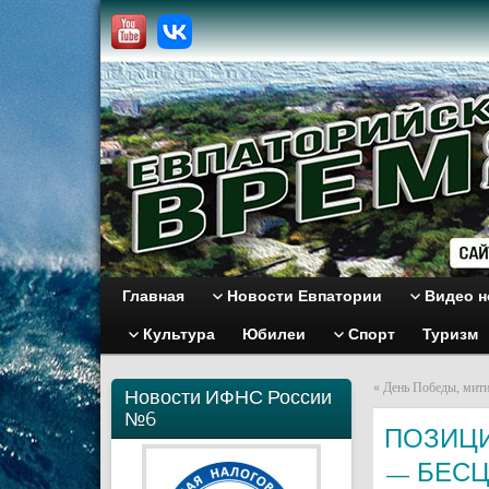
Главная
Новости Евпатории
Видео н
Культура
Юбилеи
Спорт
Туризм
«
День Победы, мити
Новости ИФНС России
№6
ПОЗИЦИ
— БЕС