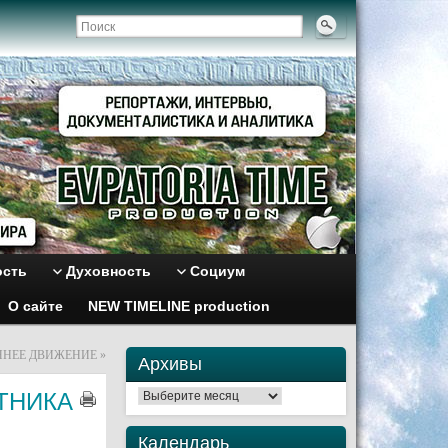
ость
Духовность
Социум
О сайте
NEW TIMELINE production
ННЕЕ ДВИЖЕНИЕ
»
Архивы
ТНИКА
Архивы
Календарь