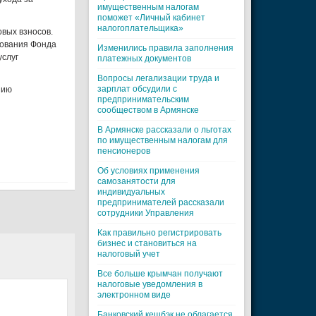
имущественным налогам
поможет «Личный кабинет
налогоплательщика»
овых взносов.
вования Фонда
Изменились правила заполнения
услуг
платежных документов
Вопросы легализации труда и
зарплат обсудили с
нию
предпринимательским
сообществом в Армянске
В Армянске рассказали о льготах
по имущественным налогам для
пенсионеров
Об условиях применения
самозанятости для
индивидуальных
предпринимателей рассказали
сотрудники Управления
Как правильно регистрировать
бизнес и становиться на
налоговый учет
Все больше крымчан получают
налоговые уведомления в
электронном виде
Банковский кешбэк не облагается