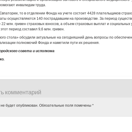
помогают инвалидам труда.
 Евпатории, то в отделении Фонда на учете состоит 4428 плательщиков страх
аты осуществляются 140 пострадавшим на производстве. За период сущест
 22 млн. гривен страховых взносов, а объем страховых выплат и социальных 
этот период составил 9,6 млн. гривен.
лого стола» обсудили актуальные на сегодняшний день вопросы по обеспече
ализации полномочий Фонда и наметили пути их решения.
ородского совета и исполкома
ко.
ть комментарий
 не будет опубликован.
Обязательные поля помечены
*