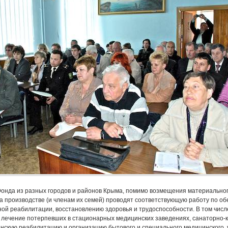
Фонда из разных городов и районов Крыма, помимо возмещения материально
 производстве (и членам их семей) проводят соответствующую работу по о
ой реабилитации, восстановлению здоровья и трудоспособности. В том числ
 лечение потерпевших в стационарных медицинских заведениях, санаторно-
нскую реабилитацию и организацию бытового и специального медицинского 