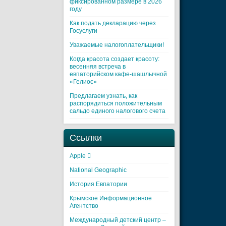
фиксированном размере в 2026
году
Как подать декларацию через
Госуслуги
Уважаемые налогоплательщики!
Когда красота создает красоту:
весенняя встреча в
евпаторийском кафе-шашлычной
«Гелиос»
Предлагаем узнать, как
распорядиться положительным
сальдо единого налогового счета
Ссылки
Apple 
National Geographic
История Евпатории
Крымское Информационное
Агентство
Международный детский центр –