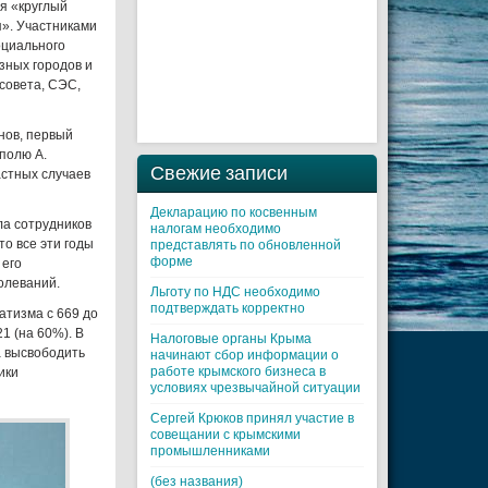
я «круглый
я». Участниками
оциального
зных городов и
совета, СЭС,
нов, первый
полю А.
Свежие записи
астных случаев
Декларацию по косвенным
ла сотрудников
налогам необходимо
то все эти годы
представлять по обновленной
форме
 его
олеваний.
Льготу по НДС необходимо
подтверждать корректно
атизма с 669 до
21 (на 60%). В
Налоговые органы Крыма
а высвободить
начинают сбор информации о
работе крымского бизнеса в
ики
условиях чрезвычайной ситуации
Cергей Крюков принял участие в
совещании с крымскими
промышленниками
(без названия)