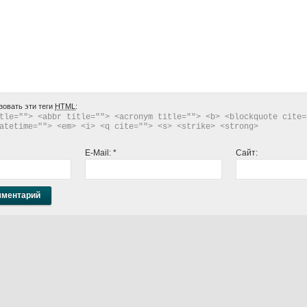
зовать эти теги
HTML
:
tle=""> <abbr title=""> <acronym title=""> <b> <blockquote cite="
atetime=""> <em> <i> <q cite=""> <s> <strike> <strong> 
E-Mail:
*
Сайт: