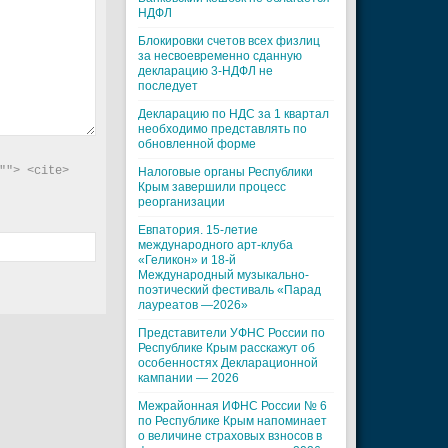
НДФЛ
Блокировки счетов всех физлиц
за несвоевременно сданную
декларацию 3-НДФЛ не
последует
Декларацию по НДС за 1 квартал
необходимо представлять по
обновленной форме
"> <cite> 
Налоговые органы Республики
Крым завершили процесс
реорганизации
Евпатория. 15-летие
международного арт-клуба
«Геликон» и 18-й
Международный музыкально-
поэтический фестиваль «Парад
лауреатов —2026»
Представители УФНС России по
Республике Крым расскажут об
особенностях Декларационной
кампании — 2026
Межрайонная ИФНС России № 6
по Республике Крым напоминает
о величине страховых взносов в