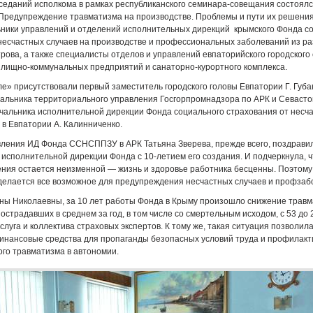
аседаний исполкома в рамках республиканского семинара-совещания состоялс
«Предупреждение травматизма на производстве. Проблемы и пути их решени
ьники управлений и отделений исполнительных дирекций крымского Фонда с
несчастных случаев на производстве и профессиональных заболеваний из ра
рова, а также специалисты отделов и управлений евпаторийского городского 
илищно-коммунальных предприятий и санаторно-курортного комплекса.
ле» присутствовали первый заместитель городского головы Евпатории Г. Губа
альника территориального управления Госгорпромнадзора по АРК и Севасто
ачальника исполнительной дирекции Фонда социального страхования от несч
 в Евпатории А. Калинниченко.
вления ИД Фонда ССНСППЗУ в АРК Татьяна Зверева, прежде всего, поздрави
 исполнительной дирекции Фонда с 10-летием его создания. И подчеркнула, ч
ния остается неизменной — жизнь и здоровье работника бесценны. Поэтому
делается все возможное для предупреждения несчастных случаев и профзаб
ны Николаевны, за 10 лет работы Фонда в Крыму произошло снижение травм
пострадавших в среднем за год, в том числе со смертельным исходом, с 53 до 
слуга и коллектива страховых экспертов. К тому же, такая ситуация позволил
инансовые средства для пропаганды безопасных условий труда и профилакт
го травматизма в автономии.