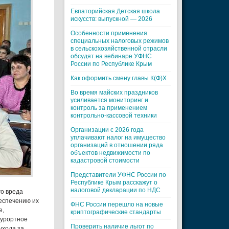
Евпаторийская Детская школа
искусств: выпускной — 2026
Особенности применения
специальных налоговых режимов
в сельскохозяйственной отрасли
обсудят на вебинаре УФНС
России по Республике Крым
Как оформить смену главы К(Ф)Х
Во время майских праздников
усиливается мониторинг и
контроль за применением
контрольно-кассовой техники
Организации с 2026 года
уплачивают налог на имущество
организаций в отношении ряда
объектов недвижимости по
кадастровой стоимости
Представители УФНС России по
Республике Крым расскажут о
налоговой декларации по НДС
го вреда
беспечению их
ФНС России перешло на новые
е,
криптографические стандарты
курортное
Проверить наличие льгот по
ухода за