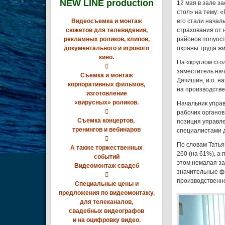
NEW LINE production
12 мая в зале з
стол» на тему: 
Видеосъемка и монтаж
его стали начал
сюжетов для телевидения,
страхования от 
рекламных роликов, клипов,
районов полуост
документального и игрового
охраны труда ж
кино.
На «круглом сто

заместитель нач
Съемка и монтаж
Дячишин, и.о. н
корпоративных фильмов,
на производстве
изготовление
«вирусных» роликов.
Начальник упра

рабочих органов
Съемка концертов,
позиция управле
тренингов и вебинаров
специалистами 

По словам Татья
А также торжественных
260 (на 61%), а 
событий
этом немалая за
Видеомонтаж свадеб
значительные ф

производственно
Специальные цены и
предложения по видеомонтажу,
для телеканалов,
свадебных видеографов
и на оцифровку видео.