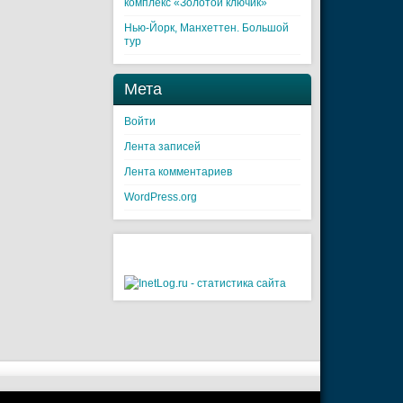
комплекс «Золотой ключик»
Нью-Йорк, Манхеттен. Большой
тур
Мета
Войти
Лента записей
Лента комментариев
WordPress.org