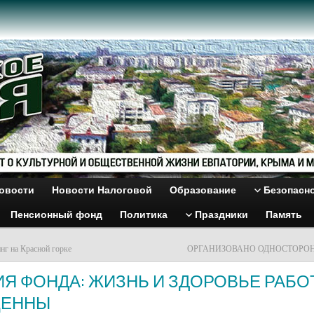
овости
Новости Налоговой
Образование
Безопасн
Пенсионный фонд
Политика
Праздники
Память
нг на Красной горке
ОРГАНИЗОВАНО ОДНОСТОРО
Я ФОНДА: ЖИЗНЬ И ЗДОРОВЬЕ РАБО
ЦЕННЫ