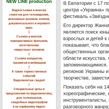
NEW LINE production
В Евпатории с 17 п
центра «Украина» 
Видеосъемка и монтаж
сюжетов для телевидения,
фестиваль «Звёздн
рекламных роликов, клипов,
документального и игрового
Его директор Жанна
кино.
является поиск юны

Съемка и монтаж
взрослых и детей к
корпоративных фильмов,
показывает, что бл
изготовление
«вирусных» роликов.
общественных орга

области искусства,
Съемка концертов,
тренингов и вебинаров
запоминающимися. К

регионов Украины и
А также торжественных
событий
творчестве, завест
Видеомонтаж свадеб

Показать себя на 1
Специальные цены и
хореографические, 
предложения по видеомонтажу,
для телеканалов,
инструменталисты, 
свадебных видеографов
разговорного жанр
и на оцифровку видео.