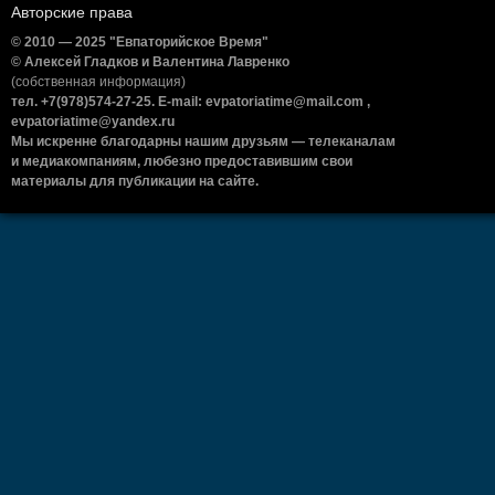
Авторские права
© 2010 — 2025 "Евпаторийское Время"
© Алексей Гладков и Валентина Лавренко
(собственная информация)
тел. +7(978)574-27-25. E-mail: evpatoriatime@mail.com ,
evpatoriatime@yandex.ru
Мы искренне благодарны нашим друзьям — телеканалам
и медиакомпаниям, любезно предоставившим свои
материалы для публикации на сайте.