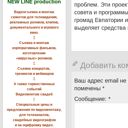
NEW LINE production
проблем. Эти проек
совета и программы
Видеосъемка и монтаж
сюжетов для телевидения,
громад Евпатории и
рекламных роликов, клипов,
выделяет средства 
документального и игрового
кино.

Съемка и монтаж
корпоративных фильмов,
изготовление
«вирусных» роликов.
Добавить к

Съемка концертов,
тренингов и вебинаров

Ваш адрес email не
А также торжественных
помечены
*
событий
Видеомонтаж свадеб
Сообщение:
*

Специальные цены и
предложения по видеомонтажу,
для телеканалов,
свадебных видеографов
и на оцифровку видео.