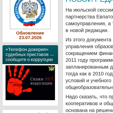
На июльской сессии
партнерства Евпато
самоуправления, а 
в новой редакции.
Обновление
23
.07
.2026
Из этого документа
управления образов
«Телефон доверия»
сокращением финан
судебных приставов —
сообщите о коррупции
2011 году программ
запланированным д
тогда как в 2010 г
условий и учебного
общеобразовательн
Надо сказать, что 
кооперативов и общ
основана на решени