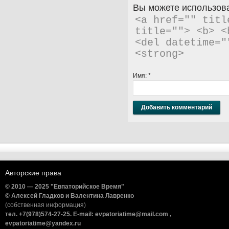
Вы можете использова
<a href="" titl
title=""> <b> <
<del datetime="
<strong> 
Имя:
*
Авторские права
© 2010 — 2025 "Евпаторийское Время"
© Алексей Гладков и Валентина Лавренко
(собственная информация)
тел. +7(978)574-27-25. E-mail: evpatoriatime@mail.com ,
evpatoriatime@yandex.ru