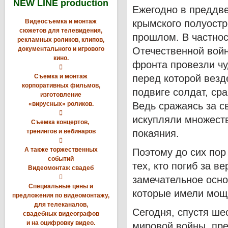
NEW LINE production
Ежегодно в преддв
Видеосъемка и монтаж
крымского полуостр
сюжетов для телевидения,
прошлом. В частнос
рекламных роликов, клипов,
документального и игрового
Отечественной вой
кино.
фронта провезли ч

Съемка и монтаж
перед которой везд
корпоративных фильмов,
подвиге солдат, ср
изготовление
«вирусных» роликов.
Ведь сражаясь за с

искупляли множеств
Съемка концертов,
тренингов и вебинаров
покаяния.

А также торжественных
Поэтому до сих пор
событий
тех, кто погиб за в
Видеомонтаж свадеб

замечательное осн
Специальные цены и
которые имели мощн
предложения по видеомонтажу,
для телеканалов,
Сегодня, спустя ше
свадебных видеографов
и на оцифровку видео.
мировой войны, пр