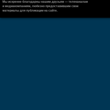
Мы искренне благодарны нашим друзьям — телеканалам
и медиакомпаниям, любезно предоставившим свои
материалы для публикации на сайте.