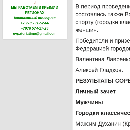

В период проведени
МЫ РАБОТАЕМ В КРЫМУ И
РЕГИОНАХ
состоялись также В
Контактный телефон:
спорту (городки кл
+7 978 731-52-66
+7978 574-27-25
женщин.
evpatoriatime@gmail.com
Победители и приз
Федерацией городош
Валентина Лавренк
Алексей Гладков.
РЕЗУЛЬТАТЫ СОР
Личный зачет
Мужчины
Городки классиче
Максим Духанин (Кр