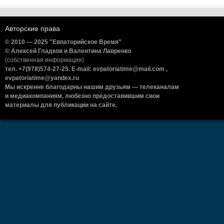
Авторские права
© 2010 — 2025 "Евпаторийское Время"
© Алексей Гладков и Валентина Лавренко
(собственная информация)
тел. +7(978)574-27-25. E-mail: evpatoriatime@mail.com ,
evpatoriatime@yandex.ru
Мы искренне благодарны нашим друзьям — телеканалам
и медиакомпаниям, любезно предоставившим свои
материалы для публикации на сайте.