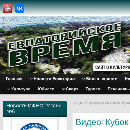
Главная
Новости Евпатории
Видео новости
Но
Культура
Юбилеи
Спорт
Туризм
Пенсионн
«
Видео: Персональная выставка худож
Новости ИФНС России
№6
Видео: Кубок