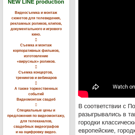
NEW LINE production
Видеосъемка и монтаж
сюжетов для телевидения,
рекламных роликов, клипов,
документального и игрового
кино.

Съемка и монтаж
корпоративных фильмов,
изготовление
«вирусных» роликов.

Съемка концертов,
тренингов и вебинаров

А также торжественных
событий
Видеомонтаж свадеб

В соответствии с П
Специальные цены и
разыгрывались в та
предложения по видеомонтажу,
для телеканалов,
городки классическ
свадебных видеографов
европейские, город
и на оцифровку видео.