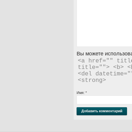
Вы можете использова
<a href="" titl
title=""> <b> <
<del datetime="
<strong> 
Имя:
*