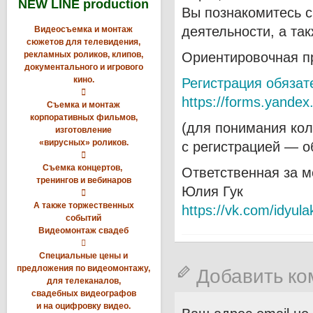
NEW LINE production
Вы познакомитесь 
деятельности, а та
Видеосъемка и монтаж
сюжетов для телевидения,
рекламных роликов, клипов,
Ориентировочная п
документального и игрового
кино.
Регистрация обязат

https://forms.yande
Съемка и монтаж
корпоративных фильмов,
(для понимания кол
изготовление
«вирусных» роликов.
с регистрацией — о

Съемка концертов,
Ответственная за м
тренингов и вебинаров
Юлия Гук

А также торжественных
https://vk.com/idyul
событий
Видеомонтаж свадеб

Специальные цены и
предложения по видеомонтажу,
Добавить к
для телеканалов,
свадебных видеографов
и на оцифровку видео.