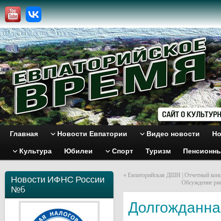
Главная
Новости Евпатории
Видео новости
Но
Культура
Юбилеи
Спорт
Туризм
Пенсионн
«
Евпаторийская ДШИ | Отчетный конц
Новости ИФНС России
Обсуждение рис
№6
Долгожданная