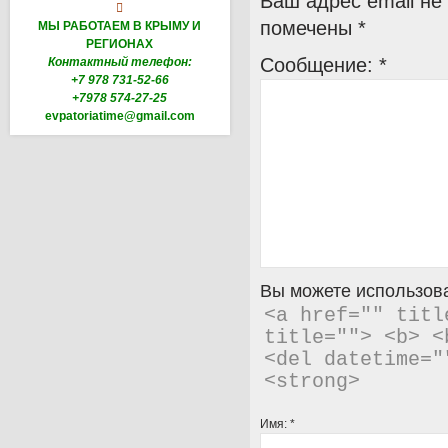
Ваш адрес email не

помечены
*
МЫ РАБОТАЕМ В КРЫМУ И
РЕГИОНАХ
Сообщение:
*
Контактный телефон:
+7 978 731-52-66
+7978 574-27-25
evpatoriatime@gmail.com
Вы можете использова
<a href="" titl
title=""> <b> <
<del datetime="
<strong> 
Имя:
*