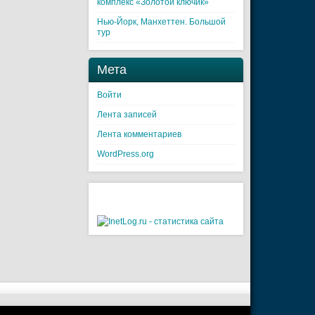
комплекс «Золотой ключик»
Нью-Йорк, Манхеттен. Большой
тур
Мета
Войти
Лента записей
Лента комментариев
WordPress.org