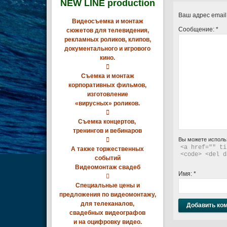
NEW LINE production
Ваш адрес email
Видеосъемка и монтаж
Сообщение:
*
сюжетов для телевидения,
рекламных роликов, клипов,
документального и игрового
кино.

Съемка и монтаж
корпоративных фильмов,
изготовление
«вирусных» роликов.

Съемка концертов,
тренингов и вебинаров

Вы можете исполь
<a href="" ti
А также торжественных
<code> <del d
событий
Видеомонтаж свадеб
Имя:
*

Специальные цены и
предложения по видеомонтажу,
для телеканалов,
свадебных видеографов
и на оцифровку видео.