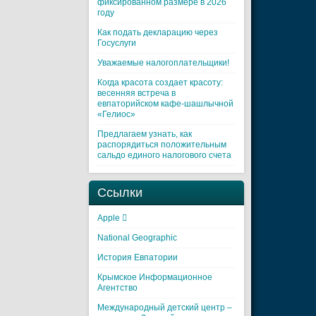
фиксированном размере в 2026
году
Как подать декларацию через
Госуслуги
Уважаемые налогоплательщики!
Когда красота создает красоту:
весенняя встреча в
евпаторийском кафе-шашлычной
«Гелиос»
Предлагаем узнать, как
распорядиться положительным
сальдо единого налогового счета
Ссылки
Apple 
National Geographic
История Евпатории
Крымское Информационное
Агентство
Международный детский центр –