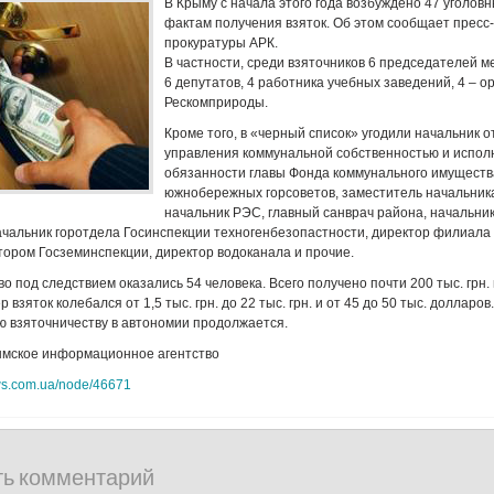
В Крыму с начала этого года возбуждено 47 уголовн
фактам получения взяток. Об этом сообщает пресс
прокуратуры АРК.
В частности, среди взяточников 6 председателей м
6 депутатов, 4 работника учебных заведений, 4 – о
Рескомприроды.
Кроме того, в «черный список» угодили начальник 
управления коммунальной собственностью и испо
обязанности главы Фонда коммунального имуществ
южнобережных горсоветов, заместитель начальник
начальник РЭС, главный санврач района, начальни
чальник горотдела Госинспекции техногенбезопастности, директор филиала
ором Госземинспекции, директор водоканала и прочие.
о под следствием оказались 54 человека. Всего получено почти 200 тыс. грн. 
 взяток колебался от 1,5 тыс. грн. до 22 тыс. грн. и от 45 до 50 тыс. долларов
 взяточничеству в автономии продолжается.
ымское информационное агентство
ws.com.ua/node/46671
ть комментарий