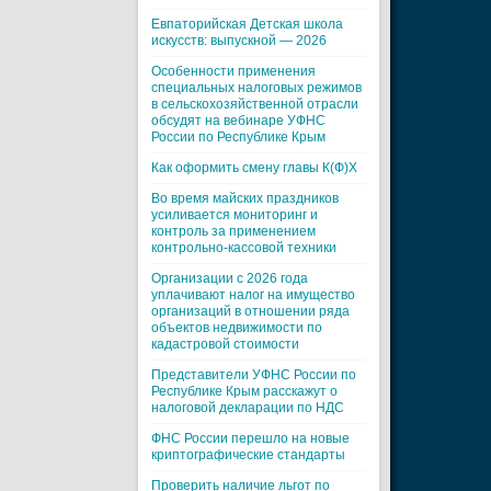
Евпаторийская Детская школа
искусств: выпускной — 2026
Особенности применения
специальных налоговых режимов
в сельскохозяйственной отрасли
обсудят на вебинаре УФНС
России по Республике Крым
Как оформить смену главы К(Ф)Х
Во время майских праздников
усиливается мониторинг и
контроль за применением
контрольно-кассовой техники
Организации с 2026 года
уплачивают налог на имущество
организаций в отношении ряда
объектов недвижимости по
кадастровой стоимости
Представители УФНС России по
Республике Крым расскажут о
налоговой декларации по НДС
ФНС России перешло на новые
криптографические стандарты
Проверить наличие льгот по