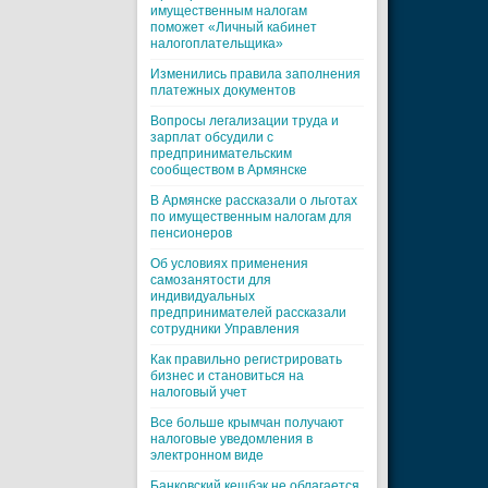
имущественным налогам
поможет «Личный кабинет
налогоплательщика»
Изменились правила заполнения
платежных документов
Вопросы легализации труда и
зарплат обсудили с
предпринимательским
сообществом в Армянске
В Армянске рассказали о льготах
по имущественным налогам для
пенсионеров
Об условиях применения
самозанятости для
индивидуальных
предпринимателей рассказали
сотрудники Управления
Как правильно регистрировать
бизнес и становиться на
налоговый учет
Все больше крымчан получают
налоговые уведомления в
электронном виде
Банковский кешбэк не облагается