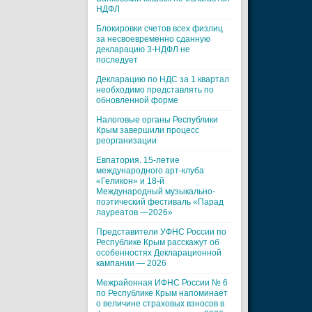
НДФЛ
Блокировки счетов всех физлиц
за несвоевременно сданную
декларацию 3-НДФЛ не
последует
Декларацию по НДС за 1 квартал
необходимо представлять по
обновленной форме
Налоговые органы Республики
Крым завершили процесс
реорганизации
Евпатория. 15-летие
международного арт-клуба
«Геликон» и 18-й
Международный музыкально-
поэтический фестиваль «Парад
лауреатов —2026»
Представители УФНС России по
Республике Крым расскажут об
особенностях Декларационной
кампании — 2026
Межрайонная ИФНС России № 6
по Республике Крым напоминает
о величине страховых взносов в