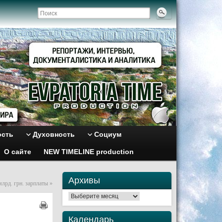
ость
Духовность
Социум
О сайте
NEW TIMELINE production
Архивы
лрд. грн. зарплаты
»
Архивы
Календарь