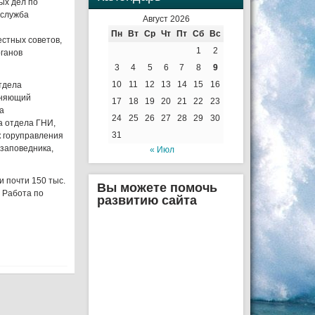
ых дел по
-служба
Август 2026
Пн
Вт
Ср
Чт
Пт
Сб
Вс
естных советов,
1
2
рганов
3
4
5
6
7
8
9
10
11
12
13
14
15
16
отдела
лняющий
17
18
19
20
21
22
23
а
24
25
26
27
28
29
30
а отдела ГНИ,
31
к горуправления
 заповедника,
« Июл
и почти 150 тыс.
Вы можете помочь
. Работа по
развитию сайта