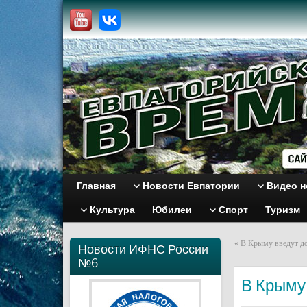
Главная
Новости Евпатории
Видео н
Культура
Юбилеи
Спорт
Туризм
«
В Крыму введут до
Новости ИФНС России
№6
В Крыму