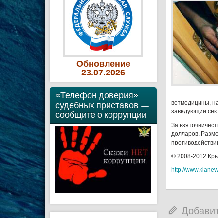
Обновление
23
.07
.2026
«Телефон доверия»
судебных приставов —
ветмедицины, на
заведующий сект
сообщите о коррупции
За взяточничеств
долларов. Размер
противодействию
© 2008-2012 Кр
http://www.kiane
Добави