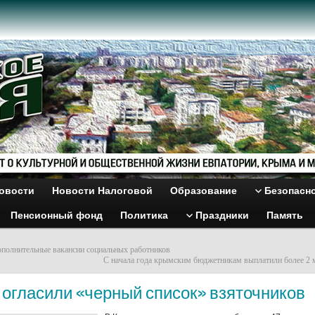
овости
Новости Налоговой
Образование
Безопасн
Пенсионный фонд
Политика
Праздники
Память
полнительные вакансии социальных работников
С начала года крымским бюджетникам выплатили более 2 м
 огласили «черный список» взяточников