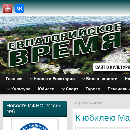
Главная
Новости Евпатории
Видео новости
Но
Культура
Юбилеи
Спорт
Туризм
Пенсионн
«
В фокусе — пляжи
Новости ИФНС России
№6
К юбилею Ма