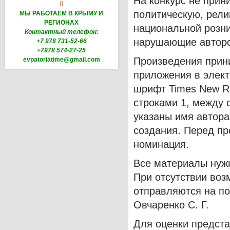
На конкурс не при

политическую, рели
МЫ РАБОТАЕМ В КРЫМУ И
РЕГИОНАХ
национальной розн
Контактный телефон:
нарушающие авторс
+7 978 731-52-66
+7978 574-27-25
Произведения прини
evpatoriatime@gmail.com
приложения в элект
шрифт Times New R
строками 1, между 
указаны имя автора
создания. Перед пр
номинация.
Все материалы нужн
При отсутствии воз
отправляются на по
Овчаренко С. Г.
Для оценки предста