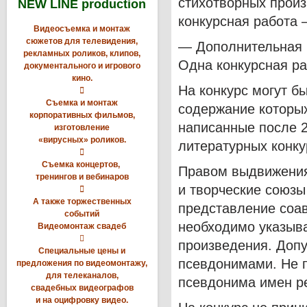
стихотворных произ
NEW LINE production
конкурсная работа 
Видеосъемка и монтаж
сюжетов для телевидения,
— Дополнительная 
рекламных роликов, клипов,
Одна конкурсная р
документального и игрового
кино.
На конкурс могут б

Съемка и монтаж
содержание которы
корпоративных фильмов,
написанные после 2
изготовление
«вирусных» роликов.
литературных конку

Съемка концертов,
Правом выдвижения
тренингов и вебинаров
и творческие союзы

А также торжественных
представление соав
событий
необходимо указыва
Видеомонтаж свадеб

произведения. Допу
Специальные цены и
псевдонимами. Не п
предложения по видеомонтажу,
для телеканалов,
псевдонима имен р
свадебных видеографов
и на оцифровку видео.