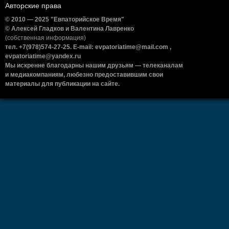
Авторские права
© 2010 — 2025 "Евпаторийское Время"
© Алексей Гладков и Валентина Лавренко
(собственная информация)
тел. +7(978)574-27-25. E-mail: evpatoriatime@mail.com ,
evpatoriatime@yandex.ru
Мы искренне благодарны нашим друзьям — телеканалам
и медиакомпаниям, любезно предоставившим свои
материалы для публикации на сайте.