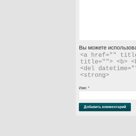
Вы можете использова
<a href="" titl
title=""> <b> <
<del datetime="
<strong> 
Имя:
*