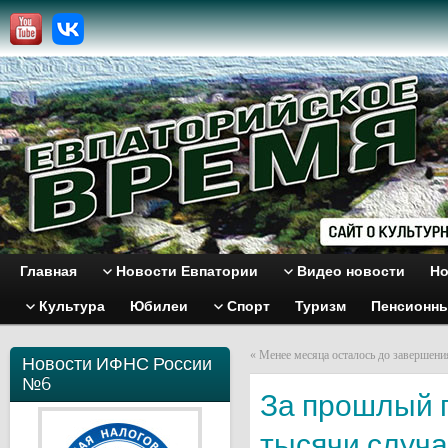
Главная
Новости Евпатории
Видео новости
Но
Культура
Юбилеи
Спорт
Туризм
Пенсионн
«
Менее месяца осталось до завершен
Новости ИФНС России
№6
За прошлый г
тысячи случ