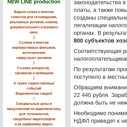
NEW LINE production
законодательства в
платы, а также пов
Видеосъемка и монтаж
созданы специальны
сюжетов для телевидения,
рекламных роликов, клипов,
легализации налого
документального и игрового
органах. В результ
кино.

800 субъектов хо
Съемка и монтаж
корпоративных фильмов,
Соответствующая ра
изготовление
налогоплательщикам
«вирусных» роликов.

Съемка концертов,
По результатам про
тренингов и вебинаров
поступило в местн

А также торжественных
Обращаем внимание,
событий
Видеомонтаж свадеб
22 440 рубля. Зара

должна быть не ниж
Специальные цены и
предложения по видеомонтажу,
Необходимо понимат
для телеканалов,
свадебных видеографов
НДФЛ приведет к не
и на оцифровку видео.