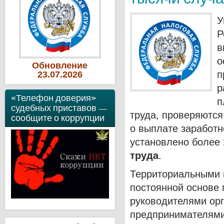
У
Р
в
о
Обновление
п
23
.07
.2026
р
«Телефон доверия»
п
судебных приставов —
труда, проверяются
сообщите о коррупции
о выплате заработно
установлено более
труда
.
Территориальными 
постоянной основе 
руководителями ор
предпринимателями