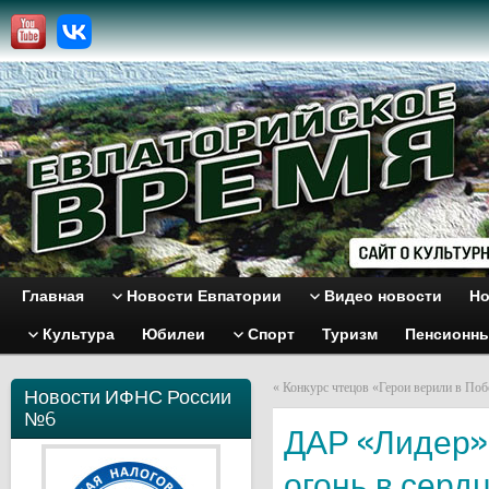
Главная
Новости Евпатории
Видео новости
Но
Культура
Юбилеи
Спорт
Туризм
Пенсионн
«
Конкурс чтецов «Герои верили в По
Новости ИФНС России
№6
ДАР «Лидер» 
огонь в серд