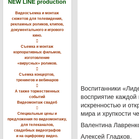
NEW LINE production
Видеосъемка и монтаж
сюжетов для телевидения,
рекламных роликов, клипов,
документального и игрового
кино.

Съемка и монтаж
корпоративных фильмов,
изготовление
«вирусных» роликов.

Съемка концертов,
тренингов и вебинаров

Воспитанники «Лид
А также торжественных
восприятие каждой 
событий
Видеомонтаж свадеб
искренностью и отк

мира и хрупкости ч
Специальные цены и
предложения по видеомонтажу,
Валентина Лавренк
для телеканалов,
свадебных видеографов
Алексей Гладков.
и на оцифровку видео.