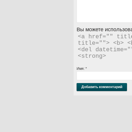
Вы можете использова
<a href="" titl
title=""> <b> <
<del datetime="
<strong> 
Имя:
*