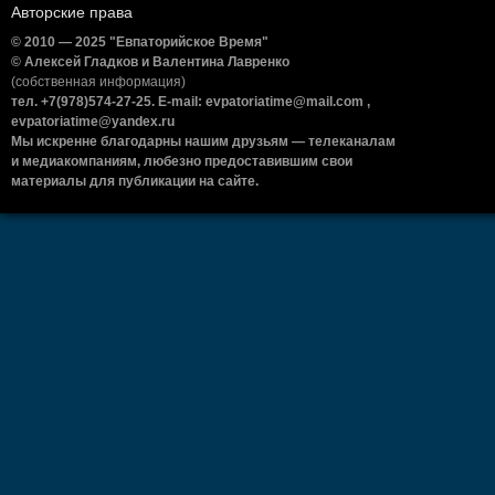
Авторские права
© 2010 — 2025 "Евпаторийское Время"
© Алексей Гладков и Валентина Лавренко
(собственная информация)
тел. +7(978)574-27-25. E-mail: evpatoriatime@mail.com ,
evpatoriatime@yandex.ru
Мы искренне благодарны нашим друзьям — телеканалам
и медиакомпаниям, любезно предоставившим свои
материалы для публикации на сайте.