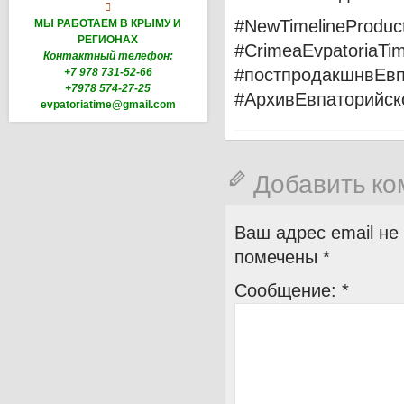

#NewTimelineProduc
МЫ РАБОТАЕМ В КРЫМУ И
РЕГИОНАХ
#CrimeaEvpatoriaTi
Контактный телефон:
#постпродакшнвЕв
+7 978 731-52-66
+7978 574-27-25
#АрхивЕвпаторийск
evpatoriatime@gmail.com
Добавить к
Ваш адрес email не
помечены
*
Сообщение:
*