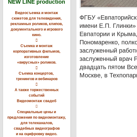
NEW LINE production
Видеосъемка и монтаж
ФГБУ «Евпаторийск
сюжетов для телевидения,
рекламных роликов, клипов,
имени Е.П. Глинки»
документального и игрового
Евпатории и Крыма,
кино.

Пономаренко, полко
Съемка и монтаж
заслуженный работ
корпоративных фильмов,
изготовление
заслуженный врач 
«вирусных» роликов.
двадцать пятом Вс

Съемка концертов,
Москве, в Техпопар
тренингов и вебинаров

А также торжественных
событий
Видеомонтаж свадеб

Специальные цены и
предложения по видеомонтажу,
для телеканалов,
свадебных видеографов
и на оцифровку видео.