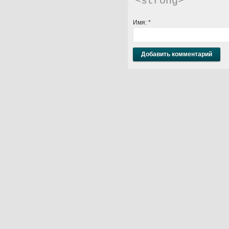
<strong> 
Имя:
*