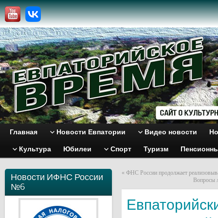
Главная
Новости Евпатории
Видео новости
Но
Культура
Юбилеи
Спорт
Туризм
Пенсионн
«
ФНС России продолжает реализовыва
Новости ИФНС России
Вопросы л
№6
Евпаторийск