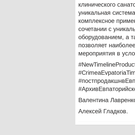
клинического санат
уникальная система
комплексное примен
сочетании с уника
оборудованием, а 
позволяет наиболе
мероприятия в усло
#NewTimelineProduc
#CrimeaEvpatoriaTi
#постпродакшнвЕв
#АрхивЕвпаторийск
Валентина Лавренк
Алексей Гладков.