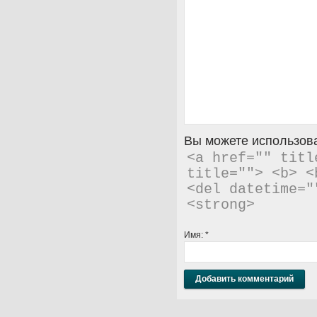
Вы можете использова
<a href="" titl
title=""> <b> <
<del datetime="
<strong> 
Имя:
*