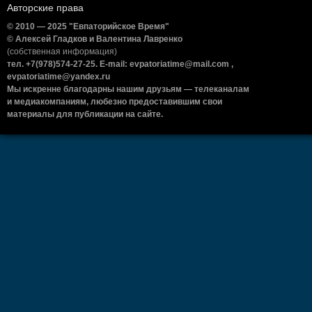
Авторские права
© 2010 — 2025 "Евпаторийское Время"
© Алексей Гладков и Валентина Лавренко
(собственная информация)
тел. +7(978)574-27-25. E-mail: evpatoriatime@mail.com ,
evpatoriatime@yandex.ru
Мы искренне благодарны нашим друзьям — телеканалам
и медиакомпаниям, любезно предоставившим свои
материалы для публикации на сайте.