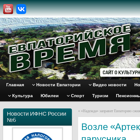
Главная
Новости Евпатории
Видео новости
Но
Культура
Юбилеи
Спорт
Туризм
Пенсионн
«
«Надежда» заправит Евпаторию сжи
Новости ИФНС России
№6
Возле «Артек
парусника