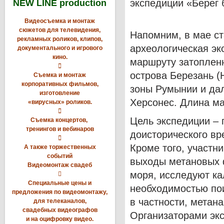
экспедиции «Берег 
NEW LINE production
Видеосъемка и монтаж
сюжетов для телевидения,
Напомним, в мае ст
рекламных роликов, клипов,
археологическая эк
документального и игрового
кино.
маршруту затоплен

острова Березань (
Съемка и монтаж
корпоративных фильмов,
зоны Румынии и дал
изготовление
Херсонес. Длина ма
«вирусных» роликов.

Цель экспедиции – 
Съемка концертов,
тренингов и вебинаров
доисторического вре

Кроме того, участн
А также торжественных
событий
выходы метановых 
Видеомонтаж свадеб
моря, исследуют ка

Специальные цены и
необходимостью по
предложения по видеомонтажу,
в частности, метана
для телеканалов,
свадебных видеографов
Организаторами эк
и на оцифровку видео.