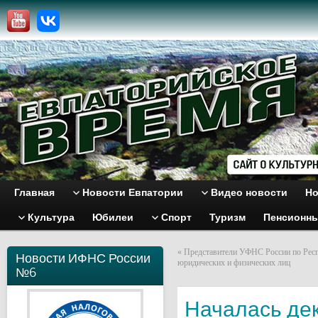
Главная
Новости Евпатории
Видео новости
Но
Культура
Юбилеи
Спорт
Туризм
Пенсионн
«
Представители УФНС России по Респ
Новости ИФНС России
юридических и физических лиц
№6
Началась де