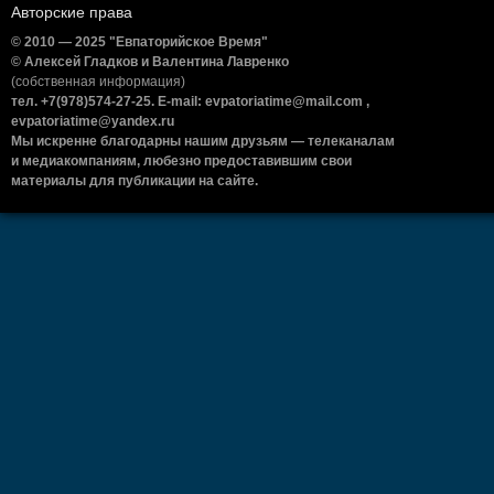
Авторские права
© 2010 — 2025 "Евпаторийское Время"
© Алексей Гладков и Валентина Лавренко
(собственная информация)
тел. +7(978)574-27-25. E-mail: evpatoriatime@mail.com ,
evpatoriatime@yandex.ru
Мы искренне благодарны нашим друзьям — телеканалам
и медиакомпаниям, любезно предоставившим свои
материалы для публикации на сайте.