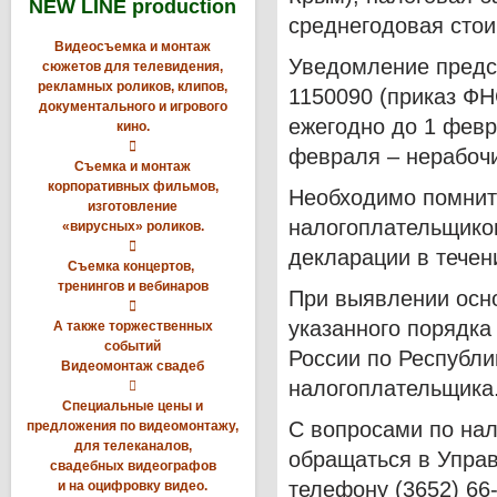
NEW LINE production
среднегодовая стои
Видеосъемка и монтаж
Уведомление предс
сюжетов для телевидения,
рекламных роликов, клипов,
1150090 (приказ ФН
документального и игрового
ежегодно до 1 февр
кино.

февраля – нерабочи
Съемка и монтаж
корпоративных фильмов,
Необходимо помнит
изготовление
налогоплательщико
«вирусных» роликов.

декларации в течен
Съемка концертов,
тренингов и вебинаров
При выявлении осн

указанного порядка
А также торжественных
событий
России по Республ
Видеомонтаж свадеб
налогоплательщика

Специальные цены и
С вопросами по на
предложения по видеомонтажу,
для телеканалов,
обращаться в Упра
свадебных видеографов
телефону (3652) 66-
и на оцифровку видео.