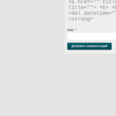
<a href="" titl
title=""> <b> <
<del datetime="
<strong> 
Имя:
*