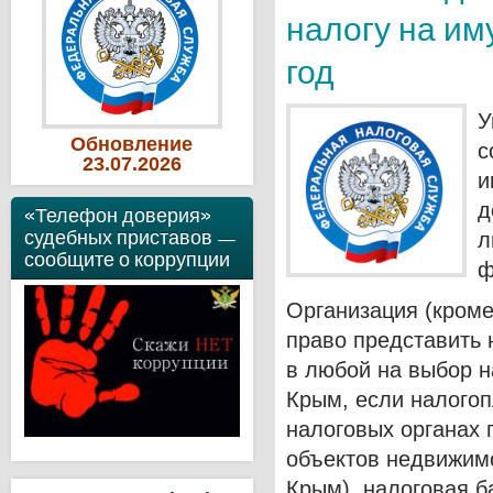
налогу на им
год
У
Обновление
с
23
.07
.2026
и
д
«Телефон доверия»
судебных приставов —
л
сообщите о коррупции
ф
Организация (кроме
право представить 
в любой на выбор н
Крым, если налогоп
налоговых органах
объектов недвижимо
Крым), налоговая б