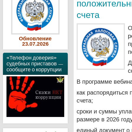
положительн
счета
О
р
Обновление
п
23
.07
.2026
п
«Телефон доверия»
Д
судебных приставов —
сообщите о коррупции
с
В программе вебин
как распорядиться 
счета;
сроки и суммы упла
размере в 2026 году
единый документ о 