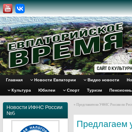
Главная
Новости Евпатории
Видео новости
Но
Культура
Юбилеи
Спорт
Туризм
Пенсионн
«
Представители УФНС России по Респ
Новости ИФНС России
№6
Предлагаем у