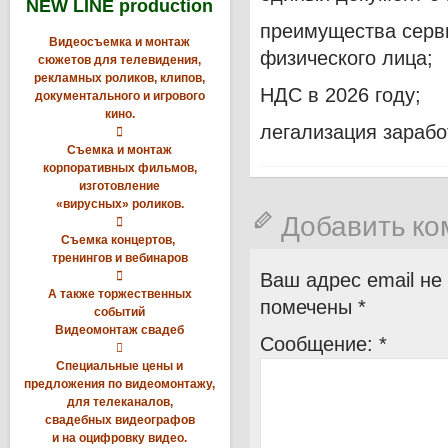
NEW LINE production
преимущества серв
Видеосъемка и монтаж
физического лица;
сюжетов для телевидения,
рекламных роликов, клипов,
НДС в 2026 году;
документального и игрового
кино.
легализация зараб

Съемка и монтаж
корпоративных фильмов,
изготовление
«вирусных» роликов.
Добавить к

Съемка концертов,
тренингов и вебинаров

Ваш адрес email не
А также торжественных
помечены
*
событий
Видеомонтаж свадеб
Сообщение:
*

Специальные цены и
предложения по видеомонтажу,
для телеканалов,
свадебных видеографов
и на оцифровку видео.