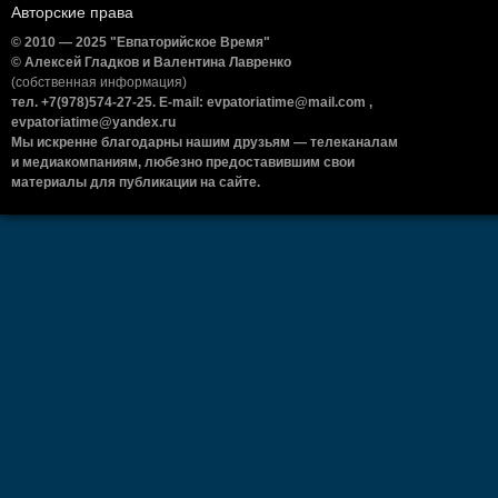
Авторские права
© 2010 — 2025 "Евпаторийское Время"
© Алексей Гладков и Валентина Лавренко
(собственная информация)
тел. +7(978)574-27-25. E-mail: evpatoriatime@mail.com ,
evpatoriatime@yandex.ru
Мы искренне благодарны нашим друзьям — телеканалам
и медиакомпаниям, любезно предоставившим свои
материалы для публикации на сайте.