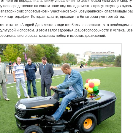
 от него он передал начальнику управления по физической культуре и спорту
у непосредственно на самом поле под аплодисменты присутствующих здесь 
евпаторийских спортсменов и участников 5-ой Всеукраинской спартакиады ра
ии и картографии. Которая, кстати, проходит в Евпатории уже третий год.
мя, отметил Андрей Даниленко, люди все больше осознают, что необходимо 
ультурой и спортом. В этом залог здоровья, работоспособности и успеха. Вс
ессионального роста, красивых побед и высоких достижений.