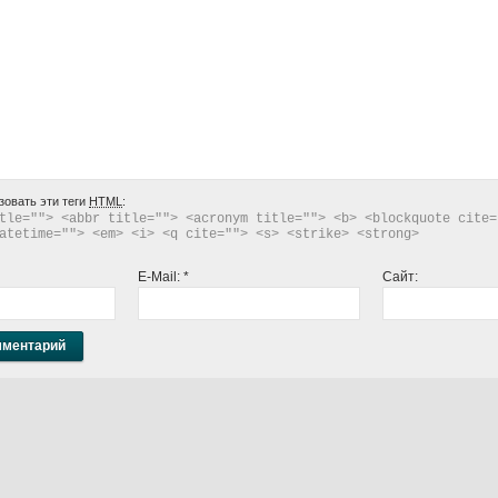
зовать эти теги
HTML
:
tle=""> <abbr title=""> <acronym title=""> <b> <blockquote cite="
atetime=""> <em> <i> <q cite=""> <s> <strike> <strong> 
E-Mail:
*
Сайт: