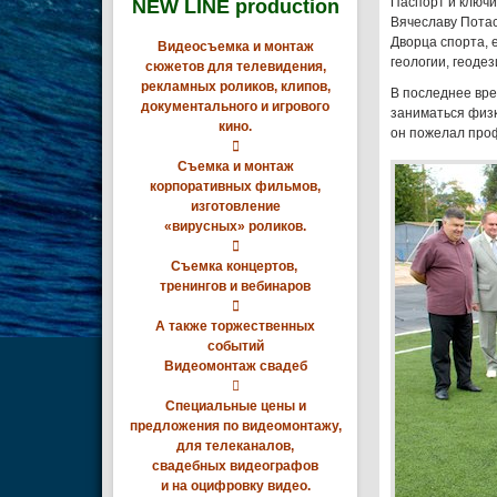
Паспорт и ключи
NEW LINE production
Вячеславу Потас
Дворца спорта, 
Видеосъемка и монтаж
геологии, геодез
сюжетов для телевидения,
рекламных роликов, клипов,
В последнее вре
документального и игрового
заниматься физк
кино.
он пожелал проф

Съемка и монтаж
корпоративных фильмов,
изготовление
«вирусных» роликов.

Съемка концертов,
тренингов и вебинаров

А также торжественных
событий
Видеомонтаж свадеб

Специальные цены и
предложения по видеомонтажу,
для телеканалов,
свадебных видеографов
и на оцифровку видео.