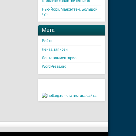
комплекс «Золотой ключик»
Нью-Йорк, Манхеттен. Большой
тур
Мета
Войти
Лента записей
Лента комментариев
WordPress.org