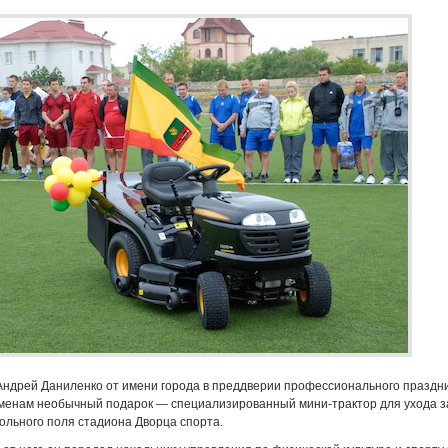
Андрей Даниленко от имени города в преддверии профессионального праздн
менам необычный подарок — специализированный мини-трактор для ухода з
льного поля стадиона Дворца спорта.