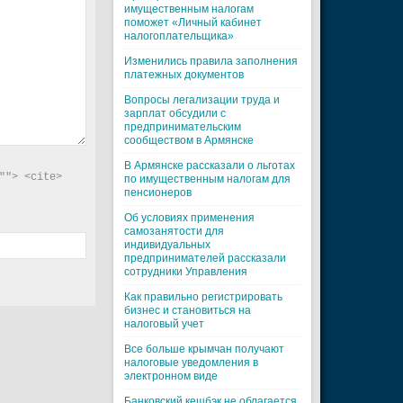
имущественным налогам
поможет «Личный кабинет
налогоплательщика»
Изменились правила заполнения
платежных документов
Вопросы легализации труда и
зарплат обсудили с
предпринимательским
сообществом в Армянске
В Армянске рассказали о льготах
"> <cite> 
по имущественным налогам для
пенсионеров
Об условиях применения
самозанятости для
индивидуальных
предпринимателей рассказали
сотрудники Управления
Как правильно регистрировать
бизнес и становиться на
налоговый учет
Все больше крымчан получают
налоговые уведомления в
электронном виде
Банковский кешбэк не облагается