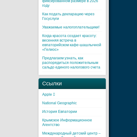
фиксированном размере в 2026
году
Как подать декларацию через
Госуслуги
Уважаемые налогоплательщики!
Когда красота создает красоту:
весенняя встреча в
евпаторийском кафе-шашлычной
«Гелиос»
Предлагаем узнать, как
распорядиться положительным
сальдо единого налогового счета
Ссылки
Apple 
National Geographic
История Евпатории
Крымское Информационное
Агентство
Международный детский центр –