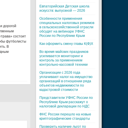
Евпаторийская Детская школа
искусств: выпускной — 2026
Особенности применения
специальных налоговых режимов
 и дорогой
в сельскохозяйственной отрасли
ственным
обсудят на вебинаре УФНС
России по Республике Крым
«трава» состоит
чтобы футболисты
Как оформить смену главы К(Ф)Х
ть. В
одным
Во время майских праздников
усиливается мониторинг и
контроль за применением
контрольно-кассовой техники
Организации с 2026 года
уплачивают налог на имущество
организаций в отношении ряда
объектов недвижимости по
кадастровой стоимости
Представители УФНС России по
Республике Крым расскажут о
налоговой декларации по НДС
ФНС России перешло на новые
криптографические стандарты
Проверить наличие льгот по