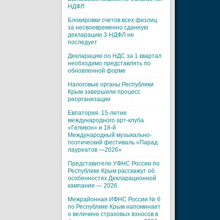
НДФЛ
Блокировки счетов всех физлиц
за несвоевременно сданную
декларацию 3-НДФЛ не
последует
Декларацию по НДС за 1 квартал
необходимо представлять по
обновленной форме
Налоговые органы Республики
Крым завершили процесс
реорганизации
Евпатория. 15-летие
международного арт-клуба
«Геликон» и 18-й
Международный музыкально-
поэтический фестиваль «Парад
лауреатов —2026»
Представители УФНС России по
Республике Крым расскажут об
особенностях Декларационной
кампании — 2026
Межрайонная ИФНС России № 6
по Республике Крым напоминает
о величине страховых взносов в