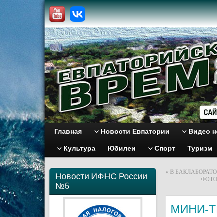
Главная
Новости Евпатории
Видео н
Культура
Юбилеи
Спорт
Туризм
«
В БАКЛАБОРАТ
Новости ИФНС России
ФОТО
№6
МИНИ-Т