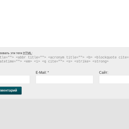
зовать эти теги
HTML
:
tle=""> <abbr title=""> <acronym title=""> <b> <blockquote cite="
atetime=""> <em> <i> <q cite=""> <s> <strike> <strong> 
E-Mail:
*
Сайт: