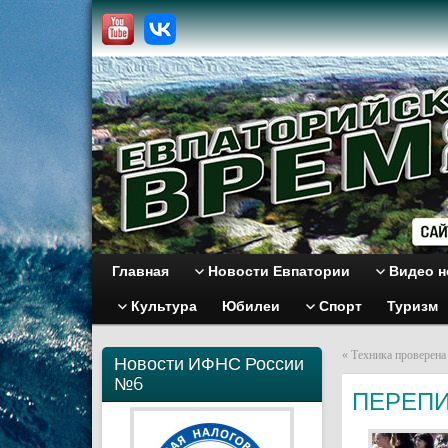
Главная
Новости Евпатории
Видео н
Культура
Юбилеи
Спорт
Туризм
«
Техника проверена
Новости ИФНС России
№6
ПЕРЕПИ