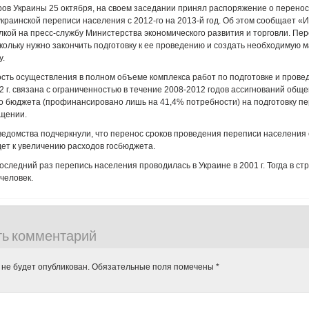
ов Украины 25 октября, на своем заседании принял распоряжение о перенос
краинской переписи населения с 2012-го на 2013-й год. Об этом сообщает «
лкой на пресс-службу Министерства экономического развития и торговли. Пе
кольку нужно закончить подготовку к ее проведению и создать необходимую 
у.
сть осуществления в полном объеме комплекса работ по подготовке и пров
2 г. связана с ограниченностью в течение 2008-2012 годов ассигнований общ
о бюджета (профинансировано лишь на 41,4% потребности) на подготовку п
бщении.
ведомства подчеркнули, что перенос сроков проведения переписи населения с
едет к увеличению расходов госбюджета.
оследний раз перепись населения проводилась в Украине в 2001 г. Тогда в с
 человек.
ть комментарий
 не будет опубликован.
Обязательные поля помечены
*