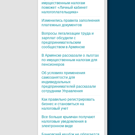
имущественным налогам
поможет «Личный кабинет
налогоплательщика»
Изменились правила заполнения
платежных документов
Вопросы легализации труда и
зарплат обсудили с
предпринимательским
сообществом в Армянске
В Армянске рассказали о льготах
по имущественным налогам для
пенсионеров
Об условиях применения
самозанятости для
индивидуальных
предпринимателей рассказали
сотрудники Управления
Как правильно регистрировать
бизнес и становиться на
налоговый учет
Все больше крымчан получают
налоговые уведомления в
электронном виде
Банковский кешбэк не облагается