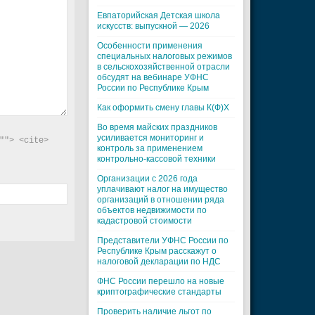
Евпаторийская Детская школа
искусств: выпускной — 2026
Особенности применения
специальных налоговых режимов
в сельскохозяйственной отрасли
обсудят на вебинаре УФНС
России по Республике Крым
Как оформить смену главы К(Ф)Х
Во время майских праздников
усиливается мониторинг и
"> <cite> 
контроль за применением
контрольно-кассовой техники
Организации с 2026 года
уплачивают налог на имущество
организаций в отношении ряда
объектов недвижимости по
кадастровой стоимости
Представители УФНС России по
Республике Крым расскажут о
налоговой декларации по НДС
ФНС России перешло на новые
криптографические стандарты
Проверить наличие льгот по