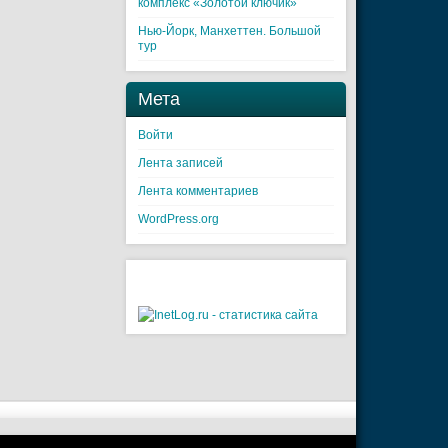
комплекс «Золотой ключик»
Нью-Йорк, Манхеттен. Большой
тур
Мета
Войти
Лента записей
Лента комментариев
WordPress.org