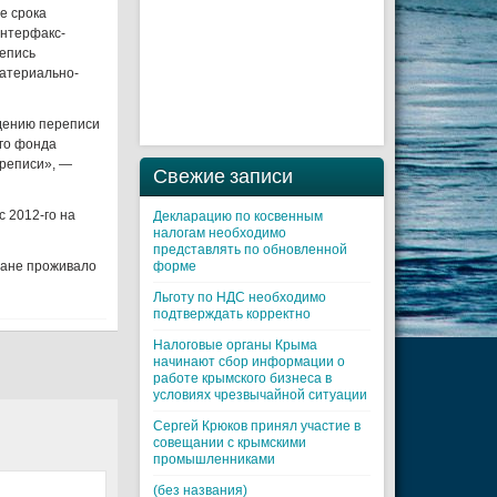
е срока
Интерфакс-
репись
материально-
едению переписи
его фонда
ереписи», —
Свежие записи
 2012-го на
Декларацию по косвенным
налогам необходимо
представлять по обновленной
тране проживало
форме
Льготу по НДС необходимо
подтверждать корректно
Налоговые органы Крыма
начинают сбор информации о
работе крымского бизнеса в
условиях чрезвычайной ситуации
Cергей Крюков принял участие в
совещании с крымскими
промышленниками
(без названия)