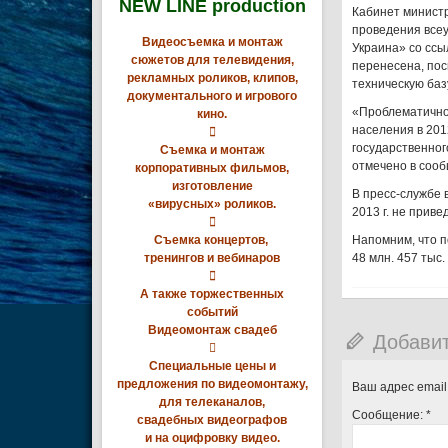
NEW LINE production
Кабинет министр
проведения всеу
Видеосъемка и монтаж
Украина» со ссы
сюжетов для телевидения,
перенесена, пос
рекламных роликов, клипов,
техническую баз
документального и игрового
«Проблематично
кино.
населения в 201

государственног
Съемка и монтаж
отмечено в соо
корпоративных фильмов,
изготовление
В пресс-службе 
«вирусных» роликов.
2013 г. не прив

Съемка концертов,
Напомним, что п
тренингов и вебинаров
48 млн. 457 тыс.

А также торжественных
событий
Видеомонтаж свадеб
Добави

Специальные цены и
предложения по видеомонтажу,
Ваш адрес email
для телеканалов,
Сообщение:
*
свадебных видеографов
и на оцифровку видео.