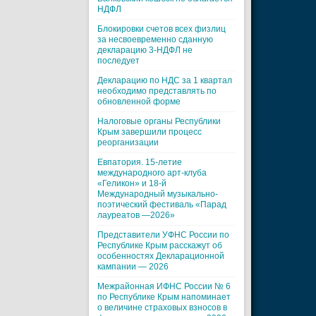
НДФЛ
Блокировки счетов всех физлиц
за несвоевременно сданную
декларацию 3-НДФЛ не
последует
Декларацию по НДС за 1 квартал
необходимо представлять по
обновленной форме
Налоговые органы Республики
Крым завершили процесс
реорганизации
Евпатория. 15-летие
международного арт-клуба
«Геликон» и 18-й
Международный музыкально-
поэтический фестиваль «Парад
лауреатов —2026»
Представители УФНС России по
Республике Крым расскажут об
особенностях Декларационной
кампании — 2026
Межрайонная ИФНС России № 6
по Республике Крым напоминает
о величине страховых взносов в