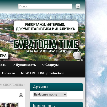
ость
Духовность
Социум
О сайте
NEW TIMELINE production
ОМ СПОРТСМЕНА
»
Архивы
Архивы
Календарь