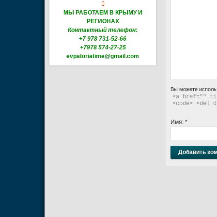

МЫ РАБОТАЕМ В КРЫМУ И
РЕГИОНАХ
Контактный телефон:
+7 978 731-52-66
+7978 574-27-25
evpatoriatime@gmail.com
Вы можете исполь
<a href="" ti
<code> <del d
Имя:
*