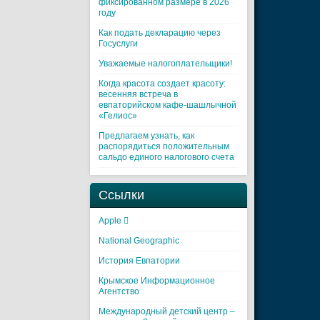
фиксированном размере в 2026
году
Как подать декларацию через
Госуслуги
Уважаемые налогоплательщики!
Когда красота создает красоту:
весенняя встреча в
евпаторийском кафе-шашлычной
«Гелиос»
Предлагаем узнать, как
распорядиться положительным
сальдо единого налогового счета
Ссылки
Apple 
National Geographic
История Евпатории
Крымское Информационное
Агентство
Международный детский центр –