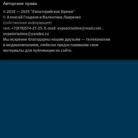
Авторские права
© 2010 — 2025 "Евпаторийское Время"
© Алексей Гладков и Валентина Лавренко
(собственная информация)
тел. +7(978)574-27-25. E-mail: evpatoriatime@mail.com ,
evpatoriatime@yandex.ru
Мы искренне благодарны нашим друзьям — телеканалам
и медиакомпаниям, любезно предоставившим свои
материалы для публикации на сайте.