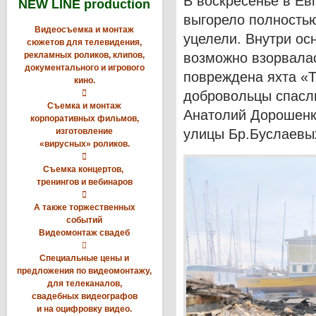
В воскресенье в Ев
NEW LINE production
выгорело полность
Видеосъемка и монтаж
уцелели. Внутри ос
сюжетов для телевидения,
рекламных роликов, клипов,
возможно взорвала
документального и игрового
повреждена яхта «
кино.

добровольцы спасли
Съемка и монтаж
Анатолий Дорошенк
корпоративных фильмов,
изготовление
улицы Бр.Буслаевы
«вирусных» роликов.

Съемка концертов,
тренингов и вебинаров

А также торжественных
событий
Видеомонтаж свадеб

Специальные цены и
предложения по видеомонтажу,
для телеканалов,
свадебных видеографов
и на оцифровку видео.