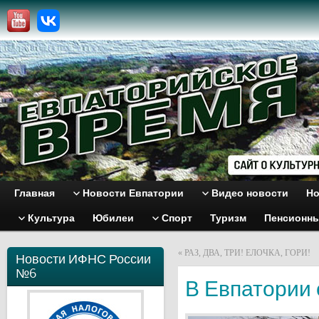
Главная
Новости Евпатории
Видео новости
Но
Культура
Юбилеи
Спорт
Туризм
Пенсионн
«
РАЗ, ДВА, ТРИ! ЕЛОЧКА, ГОРИ!
Новости ИФНС России
№6
В Евпатории 