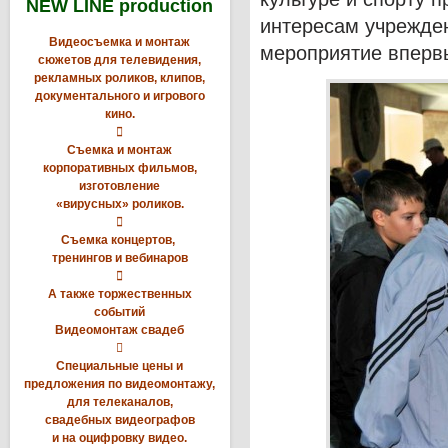
NEW LINE production
интересам учрежден
Видеосъемка и монтаж
мероприятие вперв
сюжетов для телевидения,
рекламных роликов, клипов,
документального и игрового
кино.

Съемка и монтаж
корпоративных фильмов,
изготовление
«вирусных» роликов.

Съемка концертов,
тренингов и вебинаров

А также торжественных
событий
Видеомонтаж свадеб

Специальные цены и
предложения по видеомонтажу,
для телеканалов,
свадебных видеографов
и на оцифровку видео.