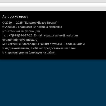
Авторские права
© 2010 — 2025 "Евпаторийское Время"
© Алексей Гладков и Валентина Лавренко
(собственная информация)
тел. +7(978)574-27-25. E-mail: evpatoriatime@mail.com ,
evpatoriatime@yandex.ru
Мы искренне благодарны нашим друзьям — телеканалам
и медиакомпаниям, любезно предоставившим свои
материалы для публикации на сайте.