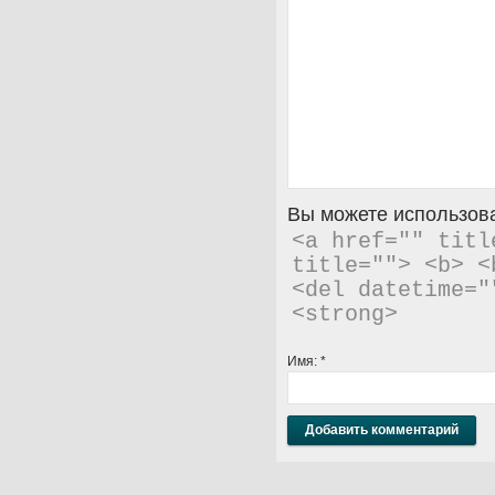
Вы можете использова
<a href="" titl
title=""> <b> <
<del datetime="
<strong> 
Имя:
*