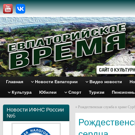
Главная
Новости Евпатории
Видео новости
Но
Культура
Юбилеи
Спорт
Туризм
Пенсионн
«
Рождественская служба в храме Сур
Новости ИФНС России
№6
Рождественск
сердца