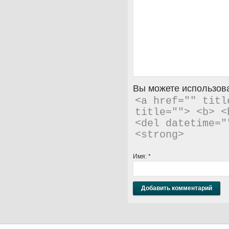
Вы можете использова
<a href="" titl
title=""> <b> <
<del datetime="
<strong> 
Имя:
*