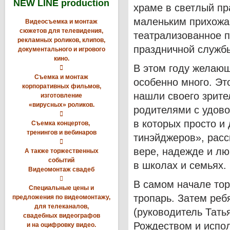
NEW LINE production
храме в светлый пр
маленьким прихожан
Видеосъемка и монтаж
сюжетов для телевидения,
театрализованное п
рекламных роликов, клипов,
праздничной служб
документального и игрового
кино.
В этом году желающ

Съемка и монтаж
особенно много. Эт
корпоративных фильмов,
нашли своего зрите
изготовление
«вирусных» роликов.
родителями с удово

в которых просто и
Съемка концертов,
тренингов и вебинаров
тинэйджеров», расс

вере, надежде и лю
А также торжественных
событий
в школах и семьях.
Видеомонтаж свадеб

В самом начале тор
Специальные цены и
тропарь. Затем реб
предложения по видеомонтажу,
для телеканалов,
(руководитель Тать
свадебных видеографов
Рождеством и испол
и на оцифровку видео.