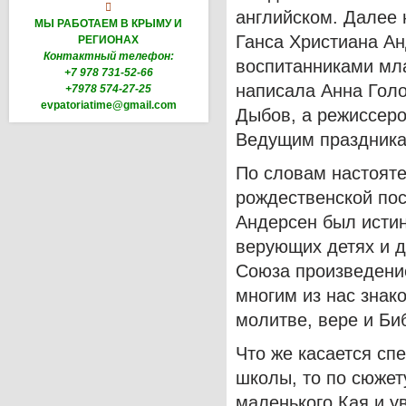

английском. Далее 
МЫ РАБОТАЕМ В КРЫМУ И
Ганса Христиана А
РЕГИОНАХ
Контактный телефон:
воспитанниками мла
+7 978 731-52-66
написала Анна Голо
+7978 574-27-25
evpatoriatime@gmail.com
Дыбов, а режиссер
Ведущим праздника,
По словам настояте
рождественской пос
Андерсен был истин
верующих детях и д
Союза произведени
многим из нас знак
молитве, вере и Би
Что же касается сп
школы, то по сюжет
маленького Кая и у