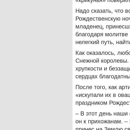
«крикунья» поверил
Надо сказать, что в
Рождественскую ноч
младенец, принесши
благодаря молитве 
нелегкий путь, найт
Как оказалось, люб
Снежной королевы. 
хрупкости и беззащ
сердцах благодатны
После того, как ар
«искупали их в овац
праздником Рождес
– В этот день наши
он к прихожанам. –
принес на Землю све