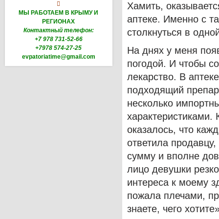

Хамить, оказывается
МЫ РАБОТАЕМ В КРЫМУ И
аптеке. Именно с 
РЕГИОНАХ
Контактный телефон:
столкнуться в одной
+7 978 731-52-66
+7978 574-27-25
На днях у меня появ
evpatoriatime@gmail.com
погодой. И чтобы с
лекарство. В аптек
подходящий препар
несколько импортн
характеристиками. 
оказалось, что кажд
ответила продавцу,
сумму и вполне дов
лицо девушки резко
интереса к моему з
пожала плечами, пр
знаете, чего хотите