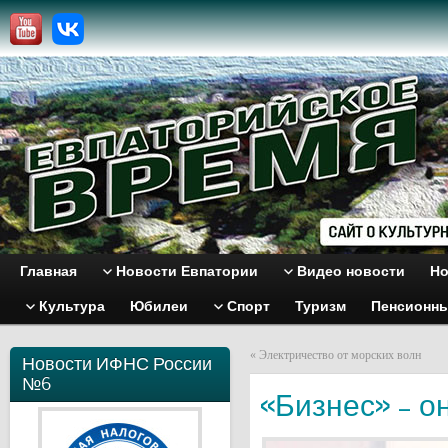
Главная
Новости Евпатории
Видео новости
Но
Культура
Юбилеи
Спорт
Туризм
Пенсионн
«
Электричество от морских волн
Новости ИФНС России
№6
«Бизнес» – о