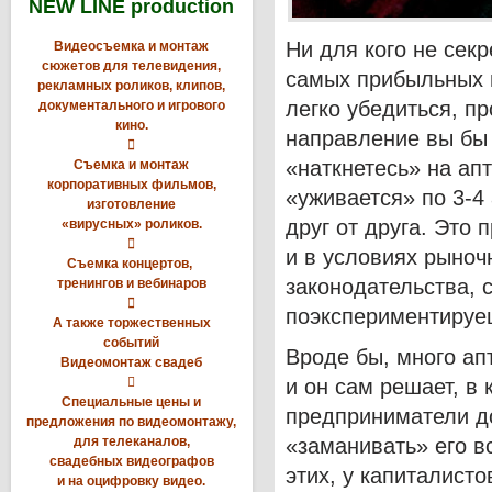
NEW LINE production
Ни для кого не сек
Видеосъемка и монтаж
сюжетов для телевидения,
самых прибыльных в
рекламных роликов, клипов,
легко убедиться, п
документального и игрового
кино.
направление вы бы 

«наткнетесь» на ап
Съемка и монтаж
корпоративных фильмов,
«уживается» по 3-4
изготовление
друг от друга. Это 
«вирусных» роликов.

и в условиях рыноч
Съемка концертов,
законодательства, 
тренингов и вебинаров

поэкспериментируе
А также торжественных
событий
Вроде бы, много апт
Видеомонтаж свадеб

и он сам решает, в 
Специальные цены и
предприниматели до
предложения по видеомонтажу,
для телеканалов,
«заманивать» его вс
свадебных видеографов
этих, у капиталисто
и на оцифровку видео.