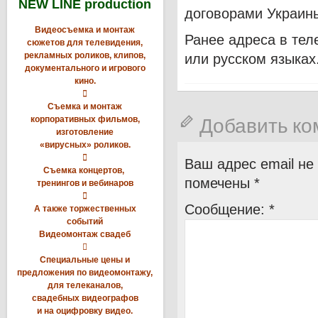
NEW LINE production
договорами Украин
Видеосъемка и монтаж
Ранее адреса в тел
сюжетов для телевидения,
рекламных роликов, клипов,
или русском языках
документального и игрового
кино.

Съемка и монтаж
Добавить к
корпоративных фильмов,
изготовление
«вирусных» роликов.

Ваш адрес email не
Съемка концертов,
помечены
*
тренингов и вебинаров

Сообщение:
*
А также торжественных
событий
Видеомонтаж свадеб

Специальные цены и
предложения по видеомонтажу,
для телеканалов,
свадебных видеографов
и на оцифровку видео.