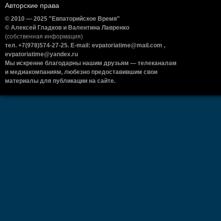
Авторские права
© 2010 — 2025 "Евпаторийское Время"
© Алексей Гладков и Валентина Лавренко
(собственная информация)
тел. +7(978)574-27-25. E-mail: evpatoriatime@mail.com ,
evpatoriatime@yandex.ru
Мы искренне благодарны нашим друзьям — телеканалам
и медиакомпаниям, любезно предоставившим свои
материалы для публикации на сайте.