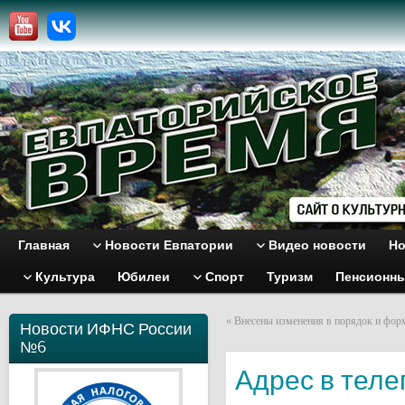
Главная
Новости Евпатории
Видео новости
Но
Культура
Юбилеи
Спорт
Туризм
Пенсионн
«
Внесены изменения в порядок и фор
Новости ИФНС России
№6
Адрес в теле