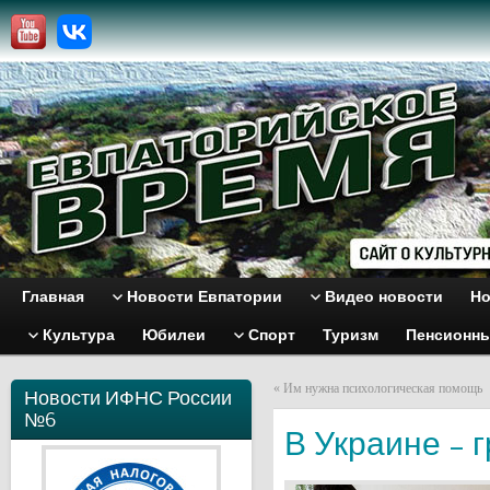
Главная
Новости Евпатории
Видео новости
Но
Культура
Юбилеи
Спорт
Туризм
Пенсионн
«
Им нужна психологическая помощь
Новости ИФНС России
№6
В Украине – 