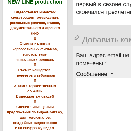
NEW LINE production
первый в сезоне сл
скончался трехлетн
Видеосъемка и монтаж
сюжетов для телевидения,
рекламных роликов, клипов,
документального и игрового
кино.
Добавить к

Съемка и монтаж
корпоративных фильмов,
Ваш адрес email не
изготовление
«вирусных» роликов.
помечены
*

Съемка концертов,
Сообщение:
*
тренингов и вебинаров

А также торжественных
событий
Видеомонтаж свадеб

Специальные цены и
предложения по видеомонтажу,
для телеканалов,
свадебных видеографов
и на оцифровку видео.