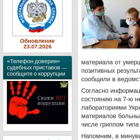
Обновление
23
.07
.2026
«Телефон доверия»
материала от умерш
судебных приставов —
позитивных результа
сообщите о коррупции
сообщили в ведомс
Согласно информац
состоянию на 7-ю н
лабораториями Укра
материалов больных
числе гриппом типа
Напомним, в минув