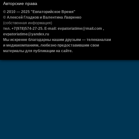
Авторские права
© 2010 — 2025 "Евпаторийское Время"
© Алексей Гладков и Валентина Лавренко
(собственная информация)
тел. +7(978)574-27-25. E-mail: evpatoriatime@mail.com ,
evpatoriatime@yandex.ru
Мы искренне благодарны нашим друзьям — телеканалам
и медиакомпаниям, любезно предоставившим свои
материалы для публикации на сайте.