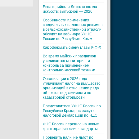
Евпаторийская Детская школа
искусств: выпускной — 2026
Особенности применения
специальных налоговых режимов
в сельскохозяйственной отрасли
обсудят на вебинаре УФНС
России по Республике Крым
Как оформить смену главы К(Ф)Х
Во время майских праздников
усиливается мониторинг и
контроль за применением
контрольно-кассовой техники
Организации с 2026 года
уплачивают налог на имущество
организаций в отношении ряда
объектов недвижимости по
кадастровой стоимости
Представители УФНС России по
Республике Крым расскажут о
налоговой декларации по НДС
ФНС России перешло на новые
криптографические стандарты
Проверить наличие льгот по