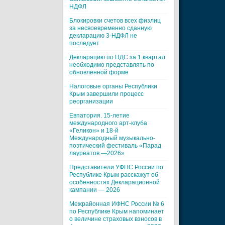
НДФЛ
Блокировки счетов всех физлиц
за несвоевременно сданную
декларацию 3-НДФЛ не
последует
Декларацию по НДС за 1 квартал
необходимо представлять по
обновленной форме
Налоговые органы Республики
Крым завершили процесс
реорганизации
Евпатория. 15-летие
международного арт-клуба
«Геликон» и 18-й
Международный музыкально-
поэтический фестиваль «Парад
лауреатов —2026»
Представители УФНС России по
Республике Крым расскажут об
особенностях Декларационной
кампании — 2026
Межрайонная ИФНС России № 6
по Республике Крым напоминает
о величине страховых взносов в