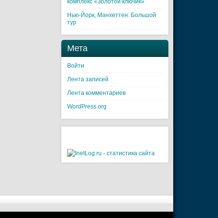
комплекс «Золотой ключик»
Нью-Йорк, Манхеттен. Большой
тур
Мета
Войти
Лента записей
Лента комментариев
WordPress.org