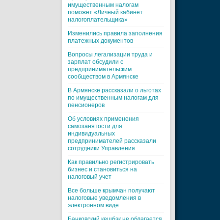
имущественным налогам
поможет «Личный кабинет
налогоплательщика»
Изменились правила заполнения
платежных документов
Вопросы легализации труда и
зарплат обсудили с
предпринимательским
сообществом в Армянске
В Армянске рассказали о льготах
по имущественным налогам для
пенсионеров
Об условиях применения
самозанятости для
индивидуальных
предпринимателей рассказали
сотрудники Управления
Как правильно регистрировать
бизнес и становиться на
налоговый учет
Все больше крымчан получают
налоговые уведомления в
электронном виде
Банковский кешбэк не облагается