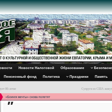
овости
Новости Налоговой
Образование
Безопасн
Пенсионный фонд
Политика
Праздники
Память
ует 80-летие
Супруги из США живут 
«Боинги мечты» снова полетят