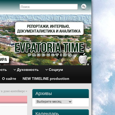
ость
Духовность
Социум
О сайте
NEW TIMELINE production
в доме-контейнере
»
Архивы
Архивы
Календарь