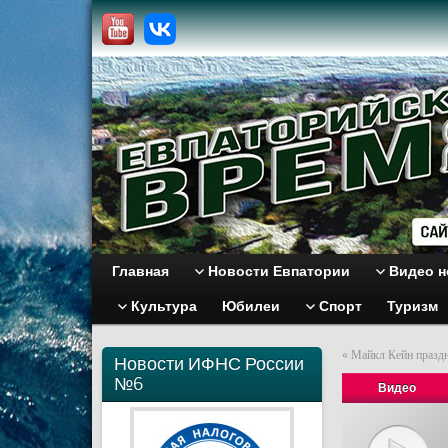
Главная
Новости Евпатории
Видео н
Культура
Юбилеи
Спорт
Туризм
«
Майкл Кейн праздн
Новости ИФНС России
№6
Видео