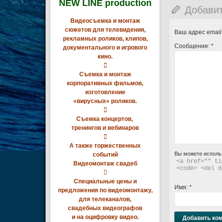
NEW LINE production
Добави
Видеосъемка и монтаж
сюжетов для телевидения,
Ваш адрес email
рекламных роликов, клипов,
Сообщение:
*
документального и игрового
кино.

Съемка и монтаж
корпоративных фильмов,
изготовление
«вирусных» роликов.

Съемка концертов,
тренингов и вебинаров

А также торжественных
Вы можете исполь
событий
<a href="" ti
Видеомонтаж свадеб
<code> <del d

Специальные цены и
Имя:
*
предложения по видеомонтажу,
для телеканалов,
свадебных видеографов
и на оцифровку видео.