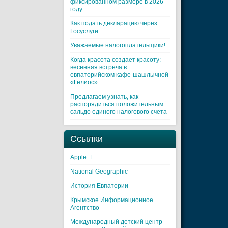
фиксированном размере в 2026
году
Как подать декларацию через
Госуслуги
Уважаемые налогоплательщики!
Когда красота создает красоту:
весенняя встреча в
евпаторийском кафе-шашлычной
«Гелиос»
Предлагаем узнать, как
распорядиться положительным
сальдо единого налогового счета
Ссылки
Apple 
National Geographic
История Евпатории
Крымское Информационное
Агентство
Международный детский центр –