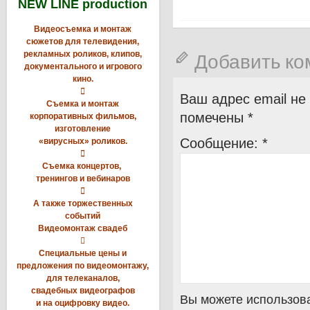
NEW LINE production
Видеосъемка и монтаж
сюжетов для телевидения,
рекламных роликов, клипов,
Добавить к
документального и игрового
кино.

Ваш адрес email не
Съемка и монтаж
помечены
*
корпоративных фильмов,
изготовление
Сообщение:
*
«вирусных» роликов.

Съемка концертов,
тренингов и вебинаров

А также торжественных
событий
Видеомонтаж свадеб

Специальные цены и
предложения по видеомонтажу,
для телеканалов,
свадебных видеографов
Вы можете использова
и на оцифровку видео.