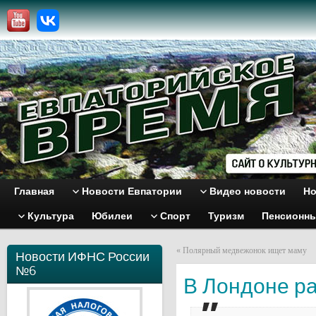
Главная
Новости Евпатории
Видео новости
Но
Культура
Юбилеи
Спорт
Туризм
Пенсионн
«
Полярный медвежонок ищет маму
Новости ИФНС России
№6
В Лондоне ра