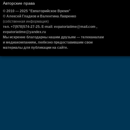
Авторские права
© 2010 — 2025 "Евпаторийское Время"
© Алексей Гладков и Валентина Лавренко
(собственная информация)
тел. +7(978)574-27-25. E-mail: evpatoriatime@mail.com ,
evpatoriatime@yandex.ru
Мы искренне благодарны нашим друзьям — телеканалам
и медиакомпаниям, любезно предоставившим свои
материалы для публикации на сайте.