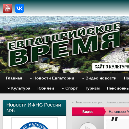
Главная
Новости Евпатории
Видео новости
Но
Культура
Юбилеи
Спорт
Туризм
Пенсионн
«
Экономический рост Великобритании
Новости ИФНС России
№6
Видео
На севере 