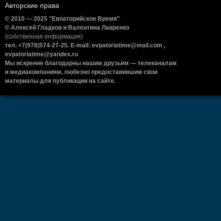
Авторские права
© 2010 — 2025 "Евпаторийское Время"
© Алексей Гладков и Валентина Лавренко
(собственная информация)
тел. +7(978)574-27-25. E-mail: evpatoriatime@mail.com ,
evpatoriatime@yandex.ru
Мы искренне благодарны нашим друзьям — телеканалам
и медиакомпаниям, любезно предоставившим свои
материалы для публикации на сайте.