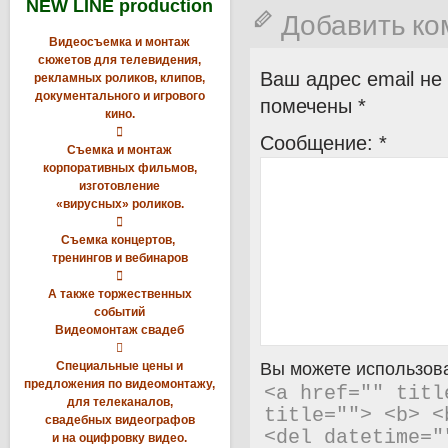
NEW LINE production
Добавить к
Видеосъемка и монтаж
сюжетов для телевидения,
Ваш адрес email не
рекламных роликов, клипов,
документального и игрового
помечены
*
кино.

Сообщение:
*
Съемка и монтаж
корпоративных фильмов,
изготовление
«вирусных» роликов.

Съемка концертов,
тренингов и вебинаров

А также торжественных
событий
Видеомонтаж свадеб

Специальные цены и
Вы можете использова
предложения по видеомонтажу,
<a href="" titl
для телеканалов,
title=""> <b> <
свадебных видеографов
<del datetime="
и на оцифровку видео.