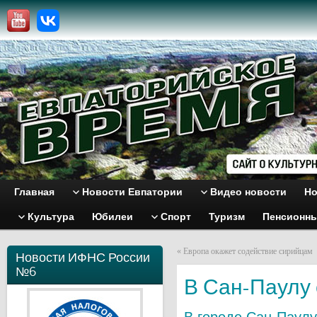
Главная
Новости Евпатории
Видео новости
Но
Культура
Юбилеи
Спорт
Туризм
Пенсионн
«
Европа окажет содействие сирийцам
Новости ИФНС России
№6
В Сан-Паулу