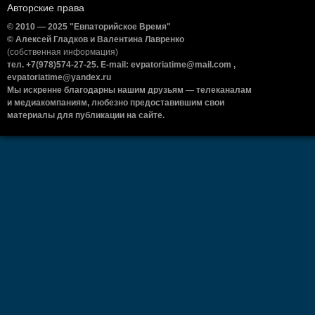
Авторские права
© 2010 — 2025 "Евпаторийское Время"
© Алексей Гладков и Валентина Лавренко
(собственная информация)
тел. +7(978)574-27-25. E-mail: evpatoriatime@mail.com ,
evpatoriatime@yandex.ru
Мы искренне благодарны нашим друзьям — телеканалам
и медиакомпаниям, любезно предоставившим свои
материалы для публикации на сайте.