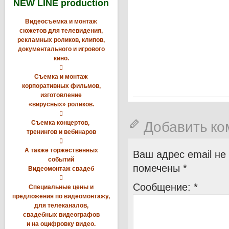
NEW LINE production
Видеосъемка и монтаж
сюжетов для телевидения,
рекламных роликов, клипов,
документального и игрового
кино.

Съемка и монтаж
корпоративных фильмов,
изготовление
«вирусных» роликов.

Добавить к
Съемка концертов,
тренингов и вебинаров

А также торжественных
Ваш адрес email не
событий
помечены
*
Видеомонтаж свадеб

Сообщение:
*
Специальные цены и
предложения по видеомонтажу,
для телеканалов,
свадебных видеографов
и на оцифровку видео.