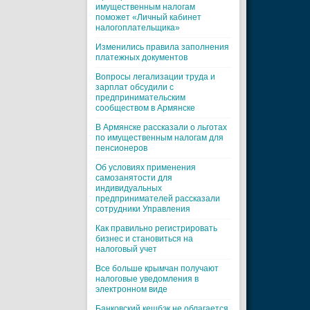
имущественным налогам
поможет «Личный кабинет
налогоплательщика»
Изменились правила заполнения
платежных документов
Вопросы легализации труда и
зарплат обсудили с
предпринимательским
сообществом в Армянске
В Армянске рассказали о льготах
по имущественным налогам для
пенсионеров
Об условиях применения
самозанятости для
индивидуальных
предпринимателей рассказали
сотрудники Управления
Как правильно регистрировать
бизнес и становиться на
налоговый учет
Все больше крымчан получают
налоговые уведомления в
электронном виде
Банковский кешбэк не облагается