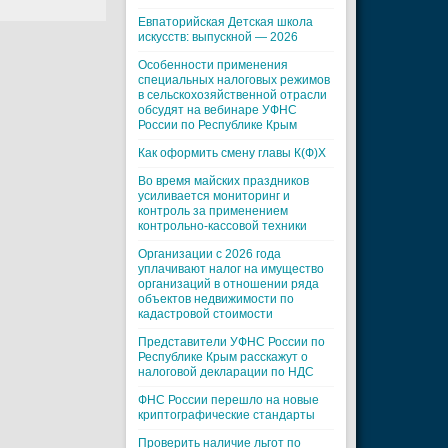
Евпаторийская Детская школа
искусств: выпускной — 2026
Особенности применения
специальных налоговых режимов
в сельскохозяйственной отрасли
обсудят на вебинаре УФНС
России по Республике Крым
Как оформить смену главы К(Ф)Х
Во время майских праздников
усиливается мониторинг и
контроль за применением
контрольно-кассовой техники
Организации с 2026 года
уплачивают налог на имущество
организаций в отношении ряда
объектов недвижимости по
кадастровой стоимости
Представители УФНС России по
Республике Крым расскажут о
налоговой декларации по НДС
ФНС России перешло на новые
криптографические стандарты
Проверить наличие льгот по