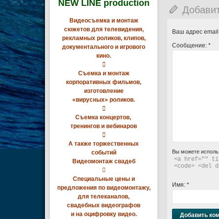
NEW LINE production
Добави
Видеосъемка и монтаж
сюжетов для телевидения,
Ваш адрес email
рекламных роликов, клипов,
Сообщение:
*
документального и игрового
кино.

Съемка и монтаж
корпоративных фильмов,
изготовление
«вирусных» роликов.

Съемка концертов,
тренингов и вебинаров

А также торжественных
Вы можете исполь
событий
<a href="" ti
Видеомонтаж свадеб
<code> <del d

Специальные цены и
Имя:
*
предложения по видеомонтажу,
для телеканалов,
свадебных видеографов
и на оцифровку видео.