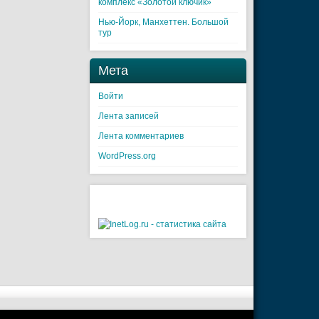
комплекс «Золотой ключик»
Нью-Йорк, Манхеттен. Большой
тур
Мета
Войти
Лента записей
Лента комментариев
WordPress.org