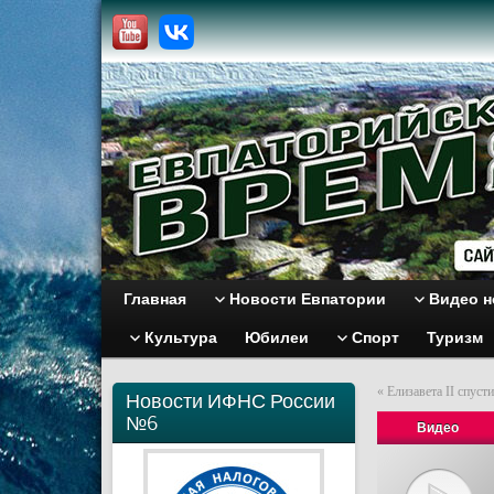
Главная
Новости Евпатории
Видео н
Культура
Юбилеи
Спорт
Туризм
«
Елизавета II спуст
Новости ИФНС России
№6
Видео