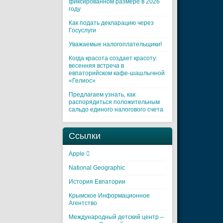
фиксированном размере в 2026
году
Как подать декларацию через
Госуслуги
Уважаемые налогоплательщики!
Когда красота создает красоту:
весенняя встреча в
евпаторийском кафе-шашлычной
«Гелиос»
Предлагаем узнать, как
распорядиться положительным
сальдо единого налогового счета
Ссылки
Apple 
National Geographic
История Евпатории
Крымское Информационное
Агентство
Международный детский центр –