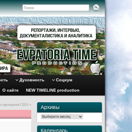
ость
Духовность
Социум
О сайте
NEW TIMELINE production
ил президента США
»
Архивы
Архивы
Календарь