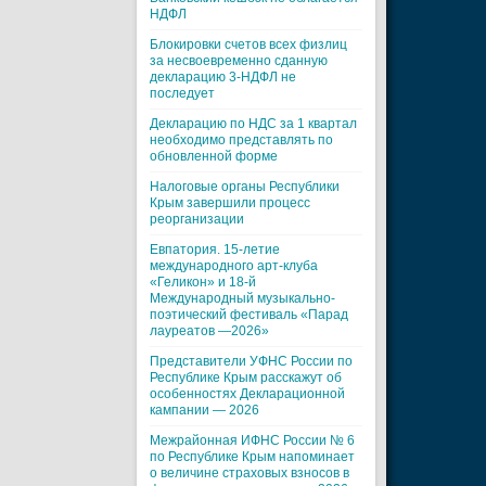
НДФЛ
Блокировки счетов всех физлиц
за несвоевременно сданную
декларацию 3-НДФЛ не
последует
Декларацию по НДС за 1 квартал
необходимо представлять по
обновленной форме
Налоговые органы Республики
Крым завершили процесс
реорганизации
Евпатория. 15-летие
международного арт-клуба
«Геликон» и 18-й
Международный музыкально-
поэтический фестиваль «Парад
лауреатов —2026»
Представители УФНС России по
Республике Крым расскажут об
особенностях Декларационной
кампании — 2026
Межрайонная ИФНС России № 6
по Республике Крым напоминает
о величине страховых взносов в