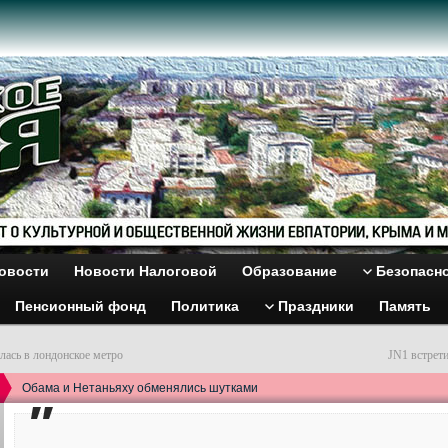
овости
Новости Налоговой
Образование
Безопасн
Пенсионный фонд
Политика
Праздники
Память
илась в лондонское метро
JN1 встрет
Обама и Нетаньяху обменялись шутками