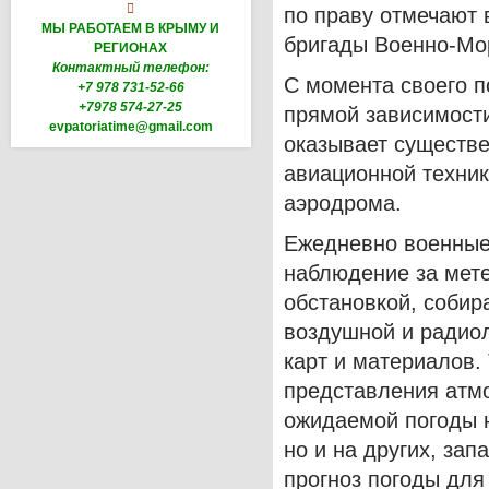

по праву отмечают
МЫ РАБОТАЕМ В КРЫМУ И
бригады Военно-Мо
РЕГИОНАХ
Контактный телефон:
С момента своего п
+7 978 731-52-66
+7978 574-27-25
прямой зависимост
evpatoriatime@gmail.com
оказывает существе
авиационной техник
аэродрома.
Ежедневно военные
наблюдение за мете
обстановкой, соби
воздушной и радиол
карт и материалов.
представления атм
ожидаемой погоды н
но и на других, зап
прогноз погоды дл