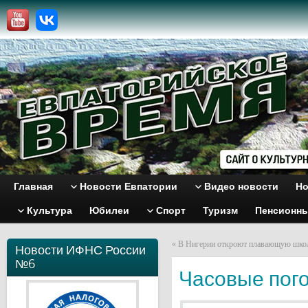
Главная
Новости Евпатории
Видео новости
Но
Культура
Юбилеи
Спорт
Туризм
Пенсионн
«
В Нигерии откроют плавающую шко
Новости ИФНС России
№6
Часовые пого