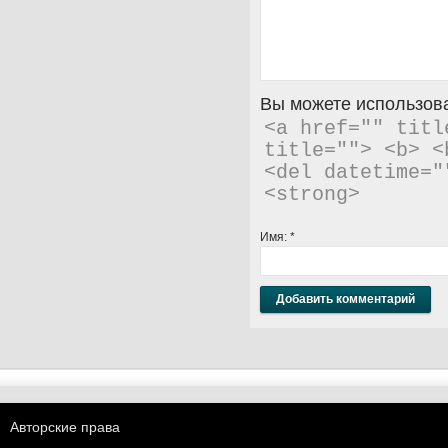
Вы можете использова
<a href="" titl
title=""> <b> <
<del datetime="
<strong> 
Имя:
*
Авторские права