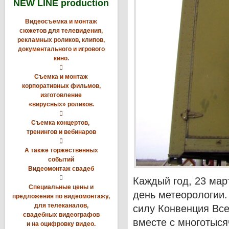
NEW LINE production
Видеосъемка и монтаж
сюжетов для телевидения,
рекламных роликов, клипов,
документального и игрового
кино.

Съемка и монтаж
корпоративных фильмов,
изготовление
«вирусных» роликов.

Съемка концертов,
тренингов и вебинаров

А также торжественных
событий
Видеомонтаж свадеб

Каждый год, 23 мар
Специальные цены и
день метеорологии.
предложения по видеомонтажу,
для телеканалов,
силу Конвенция Все
свадебных видеографов
вместе с многотыся
и на оцифровку видео.