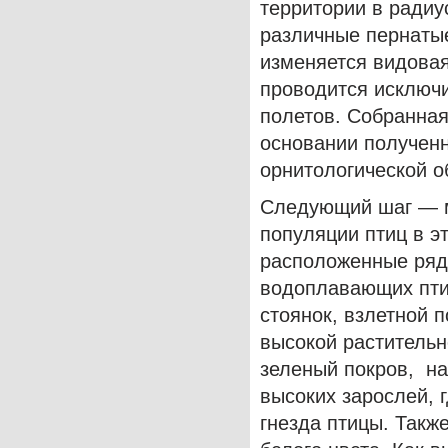
территории в радиус
различные пернатые
изменяется видовая
проводится исключи
полетов. Собранна
основании получен
орнитологической о
Следующий шаг — м
популяции птиц в э
расположенные рядо
водоплавающих пти
стоянок, взлетной 
высокой растительн
зеленый покров, на
высоких зарослей, 
гнезда птицы. Такж