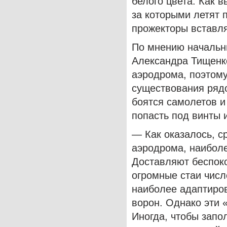
белого цвета. Как 
за которыми летят 
прожекторы вставл
По мнению начальн
Александра Тищенко
аэродрома, поэтом
существования рядо
боятся самолетов и 
попасть под винты 
— Как оказалось, с
аэродрома, наиболе
Доставляют беспоко
огромные стаи числ
наиболее адаптиро
ворон. Однако эти 
Иногда, чтобы запо