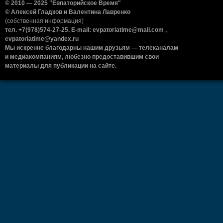
© 2010 — 2025 "Евпаторийское Время"
© Алексей Гладков и Валентина Лавренко
(собственная информация)
тел. +7(978)574-27-25. E-mail: evpatoriatime@mail.com ,
evpatoriatime@yandex.ru
Мы искренне благодарны нашим друзьям — телеканалам
и медиакомпаниям, любезно предоставившим свои
материалы для публикации на сайте.