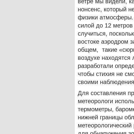
ветре мы видели, к
нонсенс, который н
физики атмосферы.
силой до 12 метров 
случиться, посколь
востоке аэродром з
общем, такие «сюрп
воздухе находятся 
разработали опред
чтобы стихия не см
своими наблюдения
Для составления пр
метеорологи испол
термометры, баром
нижней границы обл
метеорологический
для обнаружения зо