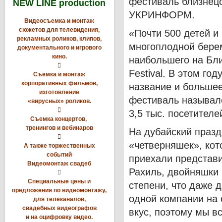
фестиваль близнецов
NEW LINE production
УКРИНФОРМ.
Видеосъемка и монтаж
сюжетов для телевидения,
«Почти 500 детей и
рекламных роликов, клипов,
многоплодной берем
документального и игрового
кино.
наибольшего на Бли

Festival. В этом го
Съемка и монтаж
корпоративных фильмов,
название и большее
изготовление
фестиваль называлс
«вирусных» роликов.

3,5 тыс. посетител
Съемка концертов,
тренингов и вебинаров
На дубайский празд

«четверняшек», кот
А также торжественных
событий
приехали представи
Видеомонтаж свадеб
Рахиль, двойняшки 

Специальные цены и
степени, что даже 
предложения по видеомонтажу,
одной компании на 
для телеканалов,
свадебных видеографов
вкус, поэтому мы в
и на оцифровку видео.