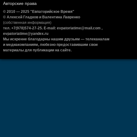
Авторские права
© 2010 — 2025 "Евпаторийское Время"
© Алексей Гладков и Валентина Лавренко
(собственная информация)
тел. +7(978)574-27-25. E-mail: evpatoriatime@mail.com ,
evpatoriatime@yandex.ru
Мы искренне благодарны нашим друзьям — телеканалам
и медиакомпаниям, любезно предоставившим свои
материалы для публикации на сайте.