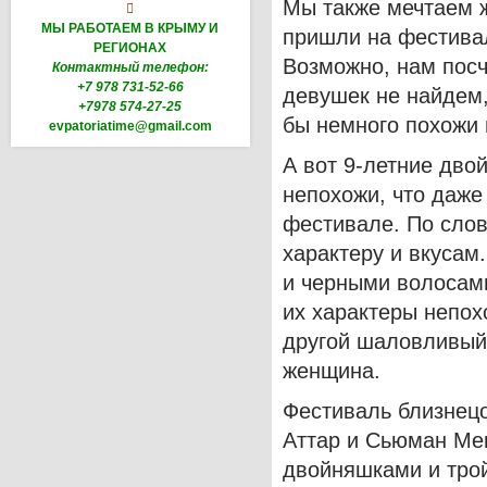
Мы также мечтаем 

МЫ РАБОТАЕМ В КРЫМУ И
пришли на фестивал
РЕГИОНАХ
Возможно, нам посч
Контактный телефон:
+7 978 731-52-66
девушек не найдем,
+7978 574-27-25
бы немного похожи 
evpatoriatime@gmail.com
А вот 9-летние дво
непохожи, что даже
фестивале. По слов
характеру и вкусам
и черными волосами
их характеры непохо
другой шаловливый 
женщина.
Фестиваль близнец
Аттар и Сьюман Ме
двойняшками и тро