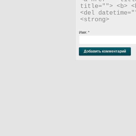
title=""> <b> <
<del datetime="
<strong> 
Имя:
*