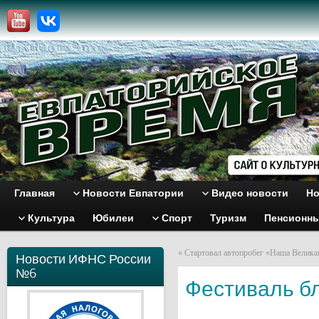
Главная
Новости Евпатории
Видео новости
Но
Культура
Юбилеи
Спорт
Туризм
Пенсионн
«
Стартовал автопробег «Наша Велика
Новости ИФНС России
№6
Фестиваль б