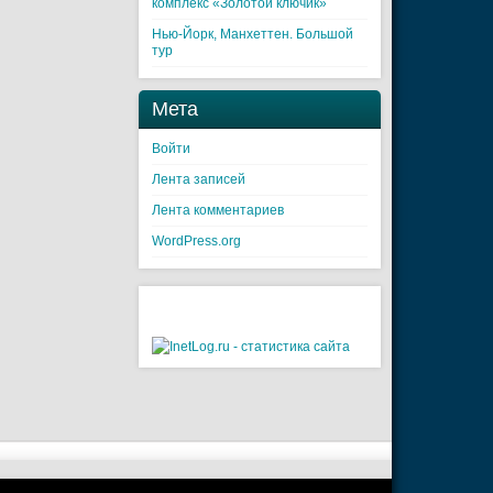
комплекс «Золотой ключик»
Нью-Йорк, Манхеттен. Большой
тур
Мета
Войти
Лента записей
Лента комментариев
WordPress.org