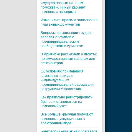
имущественным налогам
поможет «Личный кабинет
налогоплательщика»
Изменились правила заполнения
платежных документов
Вопросы легализации труда и
зарплат обсудили с
предпринимательским
сообществом в Армянске
В Армянске рассказали о льготах
по имущественным налогам для
пенсионеров
Об условиях применения
самозанятости для
индивидуальных
предпринимателей рассказали
сотрудники Управления
Как правильно регистрировать
бизнес и становиться на
налоговый учет
Все больше крымчан получают
налоговые уведомления в
электронном виде
Банковский кешбэк не облагается