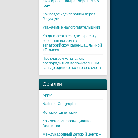
фиксированном размере в 2026
году
Как подать декларацию через
Госуслуги
Уважаемые налогоплательщики!
Когда красота создает красоту:
весенняя встреча в
евпаторийском кафе-шашлычной
«Гелиос»
Предлагаем узнать, как
распорядиться положительным
сальдо единого налогового счета
Ссылки
Apple 
National Geographic
История Евпатории
Крымское Информационное
Агентство
Международный детский центр –