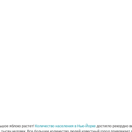
ьшое яблоко растет!
Количество населения в Нью-Йорке
достигло рекордно в
 тысяч человек. Все большее количество людей известный город привлекае