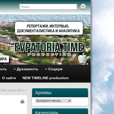
ость
Духовность
Социум
О сайте
NEW TIMELINE production
 «Часе Земли-2013»
»
Архивы
Архивы
Календарь