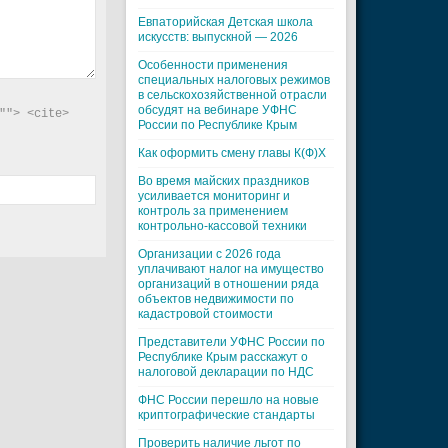
Евпаторийская Детская школа
искусств: выпускной — 2026
Особенности применения
специальных налоговых режимов
в сельскохозяйственной отрасли
обсудят на вебинаре УФНС
"> <cite> 
России по Республике Крым
Как оформить смену главы К(Ф)Х
Во время майских праздников
усиливается мониторинг и
контроль за применением
контрольно-кассовой техники
Организации с 2026 года
уплачивают налог на имущество
организаций в отношении ряда
объектов недвижимости по
кадастровой стоимости
Представители УФНС России по
Республике Крым расскажут о
налоговой декларации по НДС
ФНС России перешло на новые
криптографические стандарты
Проверить наличие льгот по