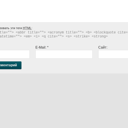
зовать эти теги
HTML
:
tle=""> <abbr title=""> <acronym title=""> <b> <blockquote cite="
atetime=""> <em> <i> <q cite=""> <s> <strike> <strong> 
E-Mail:
*
Сайт: