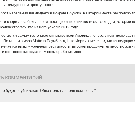
и низким уровнем преступности.
ост населения наблюдается в округе Бруклин, на втором месте расположил
 что впервые за больше чем шесть десятилетий количество людей, которые п
оличество тех, кто из него уехал в 2012 году.
 остается самым густонаселенным во всей Америке. Теперь в нем проживает 
. По мнению мэра Майкла Блумберга, Нью-Йорк является одним из ведущих 
тмечается низким уровнем преступности, высокой продолжительностью жизни
в и постоянным созданием новых рабочих мест.
ть комментарий
 не будет опубликован.
Обязательные поля помечены
*