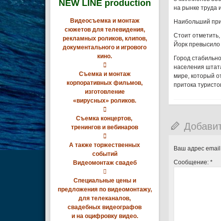
NEW LINE production
на рынке труда 
Видеосъемка и монтаж
Наибольший прир
сюжетов для телевидения,
Стоит отметить,
рекламных роликов, клипов,
Йорк превысило к
документального и игрового
кино.
Город стабильно

населения штата
Съемка и монтаж
мире, который о
корпоративных фильмов,
притока туристо
изготовление
«вирусных» роликов.

Съемка концертов,
Добави
тренингов и вебинаров

А также торжественных
Ваш адрес email
событий
Сообщение:
*
Видеомонтаж свадеб

Специальные цены и
предложения по видеомонтажу,
для телеканалов,
свадебных видеографов
и на оцифровку видео.