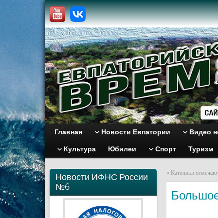
Главная
Новости Евпатории
Видео н
Культура
Юбилеи
Спорт
Туризм
«
Католики отмечают
Новости ИФНС России
№6
Большое