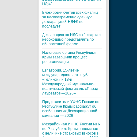
НДФЛ
Блокировки счетов всех физлиц
за несвоевременно сданную
декларацию 3-НДФЛ не
последует
Декларацию по НДС за 1 квартал
необходимо представлять по
обновленной форме
Налоговые органы Республики
Крым завершили процесс
реорганизации
Евпатория. 15-летие
международного арт-клуба
«Геликон» и 18-й
Международный музыкально-
поэтический фестиваль «Парад
лауреатов —2026»
Представители УФНС России по
Республике Крым расскажут об
особенностях Декларационной
кампании — 2026
Межрайонная ИФНС России № 6
по Республике Крым напоминает
о величине страховых взносов в