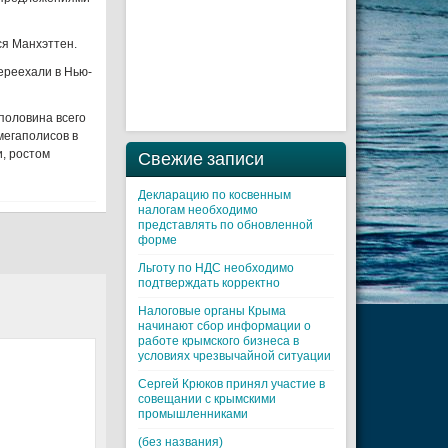
ся Манхэттен.
ереехали в Нью-
половина всего
мегаполисов в
, ростом
Свежие записи
Декларацию по косвенным
налогам необходимо
представлять по обновленной
форме
Льготу по НДС необходимо
подтверждать корректно
Налоговые органы Крыма
начинают сбор информации о
работе крымского бизнеса в
условиях чрезвычайной ситуации
Cергей Крюков принял участие в
совещании с крымскими
промышленниками
(без названия)