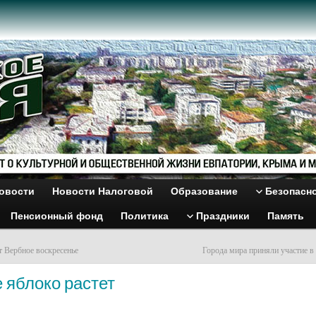
овости
Новости Налоговой
Образование
Безопасн
Пенсионный фонд
Политика
Праздники
Память
 Вербное воскресенье
Города мира приняли участие в
 яблоко растет